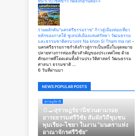
หน้าเว็บไซต์ข่าว กดลิ้งก์อ่านต่อ>>
ร่วมผลักดัน“นครศรีธรรมราช” ก้าวสู่เมืองท่องเที่ยว
หลักของภาคใต้ ชูเสน่ห์เมืองแห่งศรัทธา วัฒนธรรม
และธรรมชาติครบวงจร Na khon Si Tham ma rat
-
นครศรีธรรมราชกำลังก้าวสู่การเป็นหนึ่งในจุดหมาย
ปลายทางการท่องเที่ยวสำคัญของประเทศไทย ด้วย
ศักยภาพที่โดดเด่นทั้งด้านประวัติศาสตร์ วัฒนธรรม
ศาสนา ธรรมชาติ ...
6 วันที่ผ่านมา
NEWS POPULAR POSTS
สุราษฎร์ธานี
🥚🍳สุราษฎร์ธานีชวนตามรอย
อารยธรรมศรีวิชัย สัมผัสวิถีชุมชน
พุมเรียง–ไชยา ในงาน “มนตราแห่ง
อาณาจักรศรีวิชัย”