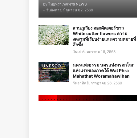
by
ไทยทราเวลเพรส NEWS
-
วันอังคาร, มิถุนายน 02, 2569
สวนภูเวียง ดอกคัตเตอร์ขาว
White cutter flowers ความ
งดงามที่เรียบง่ายและความหมายที่
ลึกซึ้ง
วันเสาร์, มกราคม 18, 2568
นครแห่งธรรม นครแห่งมรดกโลก
แห่งแรกของภาคใต้ Wat Phra
Mahathat Woramahawihan
วันอาทิตย์, กรกฎาคม 26, 2569
.
.
.
.
.
.
.
.
.
.
.
.
.
.
.
.
.
.
.
.
.
.
.
.
.
.
.
.
.
.