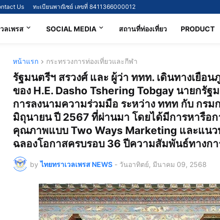
ntact Us
ทะเบียนพาณิชย์ เลขที่ 8411366000012
เวลเพรส
SOCIAL MEDIA
สถานที่ท่องเที่ยว
PRODUCT
หน้าแรก
กระทรวงการท่องเที่ยวและกีฬา
รัฐมนตรีฯ สรวงศ์ และ ผู้ว่า ททท. เดินทางเยื
ของ H.E. Dasho Tshering Tobgay นายกรัฐม
การลงนามความร่วมมือ ระหว่าง ททท กับ กรมการ
มิถุนายน ปี 2567 ที่ผ่านมา โดยได้มีการหารือก
คุณภาพแบบ Two Ways Marketing และแนวทางก
ฉลองโอกาสครบรอบ 36 ปีความสัมพันธ์ทางการ
by
ไทยทราเวลเพรส NEWS
-
วันอาทิตย์, มีนาคม 09, 2568