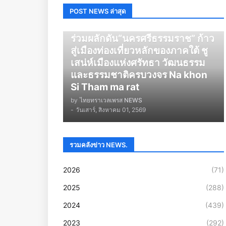
POST NEWS ล่าสุด
นครศรีธรรมราช
ร่วมผลักดัน“นครศรีธรรมราช” ก้าว
สู่เมืองท่องเที่ยวหลักของภาคใต้ ชู
เสน่ห์เมืองแห่งศรัทธา วัฒนธรรม
และธรรมชาติครบวงจร Na khon
Si Tham ma rat
by
ไทยทราเวลเพรส NEWS
-
วันเสาร์, สิงหาคม 01, 2569
รวมคลังข่าว NEWS.
2026
(71)
2025
(288)
2024
(439)
2023
(292)