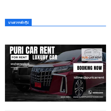
บางสวรรค์กรุ๊ป