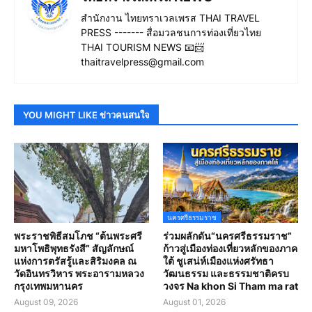
สำนักงาน ไทยทราเวลเพรส THAI TRAVEL
PRESS ------- สื่อมวลชนการท่องเที่ยวไทย
THAI TOURISM NEWS 📧📨
thaitravelpress@gmail.com
YOU MIGHT LIKE ข่าวคนสนใจ
นครศรีธรรมราช
พระราชพิธีสมโภช “ต้นพระศรี
ร่วมผลักดัน“นครศรีธรรมราช”
มหาโพธิพุทธรังสี” สัญลักษณ์
ก้าวสู่เมืองท่องเที่ยวหลักของภาค
แห่งการตรัสรู้และสิริมงคล ณ
ใต้ ชูเสน่ห์เมืองแห่งศรัทธา
วัดอินทรวิหาร พระอารามหลวง
วัฒนธรรม และธรรมชาติครบ
กรุงเทพมหานคร
วงจร Na khon Si Tham ma rat
August 09, 2026
August 01, 2026