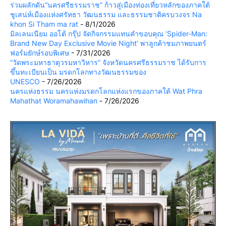
ร่วมผลักดัน“นครศรีธรรมราช” ก้าวสู่เมืองท่องเที่ยวหลักของภาคใต้
ชูเสน่ห์เมืองแห่งศรัทธา วัฒนธรรม และธรรมชาติครบวงจร Na
khon Si Tham ma rat
- 8/1/2026
มิลเลนเนียม ออโต้ กรุ๊ป จัดกิจกรรมแทนคำขอบคุณ ‘Spider-Man:
Brand New Day Exclusive Movie Night’ พาลูกค้าชมภาพยนตร์
ฟอร์มยักษ์รอบพิเศษ
- 7/31/2026
“วัดพระมหาธาตุวรมหาวิหาร” จังหวัดนครศรีธรรมราช ได้รับการ
ขึ้นทะเบียนเป็น มรดกโลกทางวัฒนธรรมของ
UNESCO
- 7/26/2026
นครแห่งธรรม นครแห่งมรดกโลกแห่งแรกของภาคใต้ Wat Phra
Mahathat Woramahawihan
- 7/26/2026