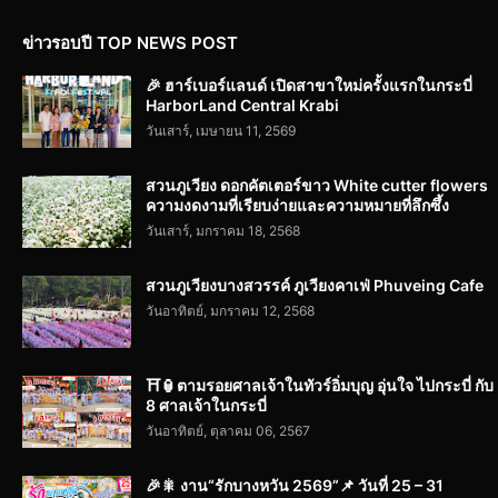
ข่าวรอบปี TOP NEWS POST
🎉 ฮาร์เบอร์แลนด์ เปิดสาขาใหม่ครั้งแรกในกระบี่
HarborLand Central Krabi
วันเสาร์, เมษายน 11, 2569
สวนภูเวียง ดอกคัตเตอร์ขาว White cutter flowers
ความงดงามที่เรียบง่ายและความหมายที่ลึกซึ้ง
วันเสาร์, มกราคม 18, 2568
สวนภูเวียงบางสวรรค์ ภูเวียงคาเฟ่ Phuveing Cafe
วันอาทิตย์, มกราคม 12, 2568
⛩️🏮ตามรอยศาลเจ้าในทัวร์อิ่มบุญ อุ่นใจ ไปกระบี่ กับ
8 ศาลเจ้าในกระบี่
วันอาทิตย์, ตุลาคม 06, 2567
🎉🎇 งาน“รักบางหวัน 2569”📌 วันที่ 25 – 31