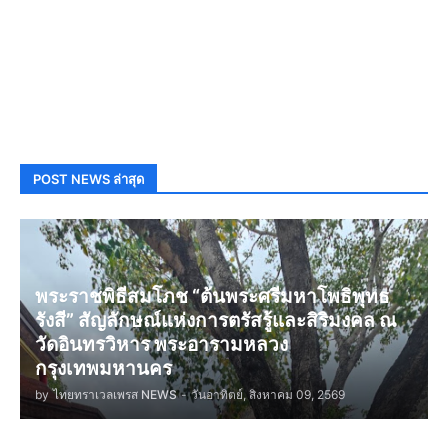
POST NEWS ล่าสุด
พระราชพิธีสมโภช “ต้นพระศรีมหาโพธิพุทธ
รังสี” สัญลักษณ์แห่งการตรัสรู้และสิริมงคล ณ
วัดอินทรวิหาร พระอารามหลวง
กรุงเทพมหานคร
by
ไทยทราเวลเพรส NEWS
-
วันอาทิตย์, สิงหาคม 09, 2569