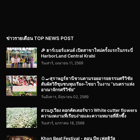
ข่าวรายเดือน TOP NEWS POST
🎉 ฮาร์เบอร์แลนด์ เปิดสาขาใหม่ครั้งแรกในกระบี่
HarborLand Central Krabi
วันเสาร์, เมษายน 11, 2569
🥚🍳สุราษฎร์ธานีชวนตามรอยอารยธรรมศรีวิชัย
สัมผัสวิถีชุมชนพุมเรียง–ไชยา ในงาน “มนตราแห่ง
อาณาจักรศรีวิชัย”
วันอังคาร, มิถุนายน 02, 2569
สวนภูเวียง ดอกคัตเตอร์ขาว White cutter flowers
ความงดงามที่เรียบง่ายและความหมายที่ลึกซึ้ง
วันเสาร์, มกราคม 18, 2568
Khon Beat Festival - คอน บีท เฟสติวัล