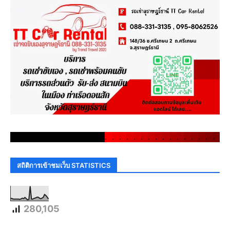
.
.
.
.
.
.
.
.
.
.
.
.
.
.
.
.
.
.
.
.
.
.
.
.
.
.
.
.
.
.
สถิติการเข้าชมเว็บ STATISTICS
280,105