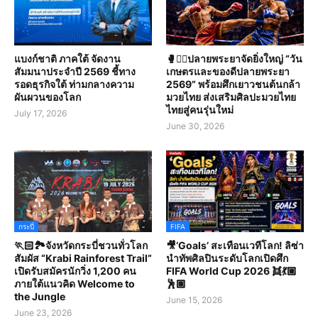
แบงก์ชาติ ภาคใต้ จัดงาน
🥊🤼‍♀️ปลายพระยาจัดยิ่งใหญ่ “วัน
สัมมนาประจำปี 2569 ชี้ทาง
เกษตรและของดีปลายพระยา
รอดธุรกิจใต้ ท่ามกลางความ
2569” พร้อมศึกเยาวชนต้นกล้า
ผันผวนของโลก
มวยไทย ส่งเสริมศิลปะมวยไทย
ไทยสู่คนรุ่นใหม่
July 17, 2026
June 30, 2026
กระบี่
FIFA
🏃🏻🏞️จังหวัดกระบี่ชวนทั่วโลก
🎥‘Goals’ สะเทือนเวทีโลก! ลิซ่า
สัมผัส “Krabi Rainforest Trail”
นำทัพศิลปินระดับโลกเปิดศึก
เปิดรับสมัครนักวิ่ง 1,200 คน
FIFA World Cup 2026 👯💃🏼
ภายใต้แนวคิด Welcome to
🕺🏽
the Jungle
June 15, 2026
June 23, 2026