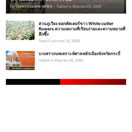
by
ไทยทราเวลเพรส NEWS
-
วันอังคาร, มิถุนายน 02, 2569
สวนภูเวียง ดอกคัตเตอร์ขาว White cutter
flowers ความงดงามที่เรียบง่ายและความหมายที่
ลึกซึ้ง
วันเสาร์, มกราคม 18, 2568
บวงสรวงนพเคราะห์ศาลหลักเมืองจังหวัดกระบี่
วันอังคาร, มิถุนายน 28, 2565
.
.
.
.
.
.
.
.
.
.
.
.
.
.
.
.
.
.
.
.
.
.
.
.
.
.
.
.
.
.