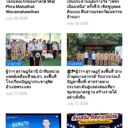
โลกแห่งแรกของภาคใต้ Wat
เป็นประธานมอบรางวัล “เพชร
Phra Mahathat
เมืองเหนือ” ครั้งที่ 5 เชิดชูบุคคล
Woramahawihan
ต้นแบบ สืบสานมรดกวัฒนธรรม
ล้านนา
July 26, 2026
July 19, 2026
บางสวรรค์
บางสวรรค์
ผู้ว่าฯ สุราษฎร์ธานี นำทีมหน่วย
📰🏞️ผู้ว่าฯ สุราษฎร์ ลงพื้นที่ 'อ่าง
แพทย์เคลื่อนที่ พอ.สว. ลงพื้นที่
น้ำผุดบางสวรรค์' รับปากเร่งแก้
โรงเรียนปัญญาประชาอุทิศ
ปัญหาพื้นที่-สาหร่ายหาง
อำเภอพระแสง
กระรอก ดันสู่แหล่งท่องเที่ยว
ชุมชนมาตรฐาน สร้างรายได้
July 17, 2026
อย่างยั่งยืน
July 17, 2026