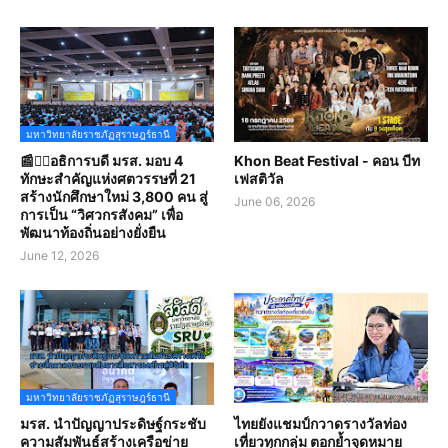
มหาวิทยาลัยราชภัฏสุราษฎร์ธานี
📰✍🏻อธิการบดี มรส. มอบ 4
Khon Beat Festival - คอน บีท
ทักษะสำคัญแห่งศตวรรษที่ 21
เฟสติวัล
สร้างนักศึกษาใหม่ 3,800 คน สู่
June 06, 2026
การเป็น “วิศวกรสังคม” เพื่อ
พัฒนาท้องถิ่นอย่างยั่งยืน
June 12, 2026
มหาวิทยาลัยราชภัฏสุราษฎร์ธานี
มรส. นำปัญญาประดิษฐ์กระชับ
ไทยยังแชมป์กวาดรางวัลท่อง
ความสัมพันธ์สร้างเครือข่าย
เที่ยวทุกกลุ่ม ตอกย้ำจุดหมาย