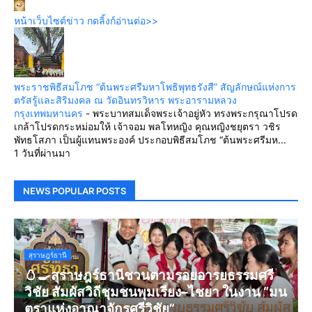
หน้าเว็บไซต์ข่าว กดลิ้งก์อ่านต่อ>>
พระราชพิธีสมโภช “ต้นพระศรีมหาโพธิพุทธรังสี” สัญลักษณ์แห่งการ
ตรัสรู้และสิริมงคล ณ วัดอินทรวิหาร พระอารามหลวง
กรุงเทพมหานคร
-
พระบาทสมเด็จพระเจ้าอยู่หัว ทรงพระกรุณาโปรด
เกล้าโปรดกระหม่อมให้ เจ้าจอม พลโทหญิง คุณหญิงชยุตรา วชิร
พัทธโสภา เป็นผู้แทนพระองค์ ประกอบพิธีสมโภช “ต้นพระศรีมห...
1 วันที่ผ่านมา
NEWS POPULAR POSTS
สุราษฎร์ธานี
🥚🍳สุราษฎร์ธานีชวนตามรอยอารยธรรมศรี
วิชัย สัมผัสวิถีชุมชนพุมเรียง–ไชยา ในงาน “มน
ตราแห่งอาณาจักรศรีวิชัย”