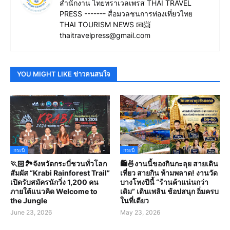
สำนักงาน ไทยทราเวลเพรส THAI TRAVEL
PRESS ------- สื่อมวลชนการท่องเที่ยวไทย
THAI TOURISM NEWS 📧📨
thaitravelpress@gmail.com
YOU MIGHT LIKE ข่าวคนสนใจ
กระบี่
กระบี่
🏃🏻🏞️จังหวัดกระบี่ชวนทั่วโลก
🛍️🍜งานนี้ของกินกะลุย สายเดิน
สัมผัส “Krabi Rainforest Trail”
เที่ยว สายกิน ห้ามพลาด! งานวัด
เปิดรับสมัครนักวิ่ง 1,200 คน
บางโทงปีนี้ “ร้านค้าแน่นกว่า
ภายใต้แนวคิด Welcome to
เดิม” เดินเพลิน ช้อปสนุก อิ่มครบ
the Jungle
ในที่เดียว
June 23, 2026
May 23, 2026