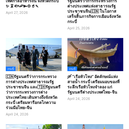
เทศกาลอาหารถิ่น จังหวัดกระบี่
รัฐมนตรีว่าการกระทรวงการ
✨ 🦑🐟🦐🫚🍲🥤🍡
ต่างประเทศแห่งสาธารณรัฐ
ประชาชนจีน🇨🇳 ในโอกาส
April 27, 2026
เสร็จสิ้นภารกิจการเยือนจังหวัด
กระบี่
April 25, 2026
กระบี่
กระบี่
🇨🇳รัฐมนตรีว่าการกระทรวง
🛶 “เรือหัวโทง” อัตลักษณ์แห่ง
การต่างประเทศสาธารณรัฐ
สายน้ำ กระบี่ เตรียมมอบของที่
ประชาชนจีน และ🇹🇭รัฐมนตรี
ระลึกเรือหัวโทงจำลอง แก่
ว่าการกระทรวงการต่าง
รัฐมนตรีต่างประเทศไทย-จีน
ประเทศไทย เดินทางถึงจังหวัด
April 24, 2026
กระบี่ เตรียมหารือกลไกความ
ร่วมมือไทย–จีน
April 24, 2026