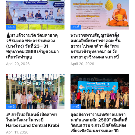
กระบี่
กระบี่
🛕มาแล้วงานวัด วัดมหาธาตุ
พระราชทานสัญญาบัตรตั้ง
วชิรมงคล พระอารามหลวง
สมณศักดิ์พระราชาคณะชั้น
(บางโทง) วันที่ 23 – 31
ธรรม โปรดเกล้าฯ ตั้ง “พระ
พฤษภาคม 2569 เชิญชวนมา
ธรรมวชิรพุทธาคม” ณ วัด
เที่ยววัดทำบุญ
มหาธาตุวชิรมงคล จ.กระบี่
April 20, 2026
April 20, 2026
กระบี่
กระบี่
🎉 ฮาร์เบอร์แลนด์ เปิดสาขา
สุดอลังการ“งานเทศกาลเปอรา
ใหม่ครั้งแรกในกระบี่
นากันแหลมสัก 2569” เปิดพื้นที่
HarborLand Central Krabi
วัฒนธรรม จ.กระบี่ ผลักดันท่อง
เที่ยวเชิงวัฒนธรรมและวิถี
April 11, 2026