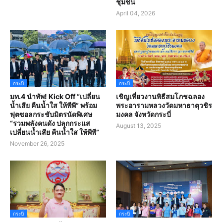
ชุมชน
April 04, 2026
กระบี่
กระบี่
มท.4 นำทัพ! Kick Off “เปลี่ยน
เชิญเที่ยวงานพิธีสมโภชฉลอง
น้ำเสีย คืนน้ำใส ให้พีพี” พร้อม
พระอารามหลวงวัดมหาธาตุวชิร
ฟุตซอลกระชับมิตรนัดพิเศษ
มงคล จังหวัดกระบี่
“รวมพลังคนดัง ปลุกกระแส
August 13, 2025
เปลี่ยนน้ำเสีย คืนน้ำใส ให้พีพี”
November 26, 2025
กระบี่
กระบี่