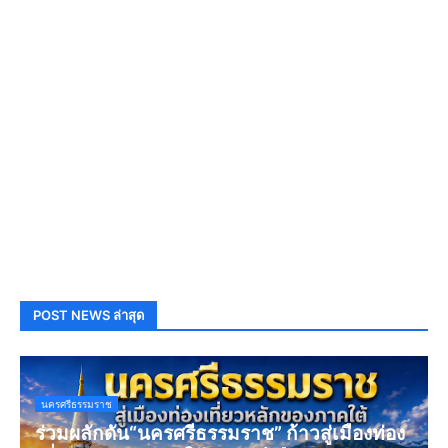
POST NEWS ล่าสุด
นครศรีธรรมราช
ร่วมผลักดัน“นครศรีธรรมราช” ก้าวสู่เมืองท่อง