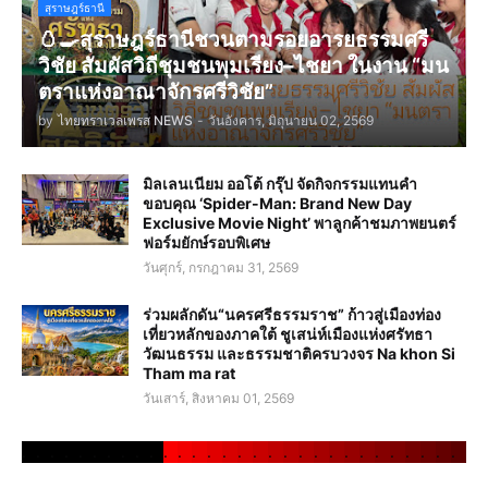
สุราษฎร์ธานี
🥚🍳สุราษฎร์ธานีชวนตามรอยอารยธรรมศรี
วิชัย สัมผัสวิถีชุมชนพุมเรียง–ไชยา ในงาน “มน
ตราแห่งอาณาจักรศรีวิชัย”
by
ไทยทราเวลเพรส NEWS
-
วันอังคาร, มิถุนายน 02, 2569
มิลเลนเนียม ออโต้ กรุ๊ป จัดกิจกรรมแทนคำ
ขอบคุณ ‘Spider-Man: Brand New Day
Exclusive Movie Night’ พาลูกค้าชมภาพยนตร์
ฟอร์มยักษ์รอบพิเศษ
วันศุกร์, กรกฎาคม 31, 2569
ร่วมผลักดัน“นครศรีธรรมราช” ก้าวสู่เมืองท่อง
เที่ยวหลักของภาคใต้ ชูเสน่ห์เมืองแห่งศรัทธา
วัฒนธรรม และธรรมชาติครบวงจร Na khon Si
Tham ma rat
วันเสาร์, สิงหาคม 01, 2569
.
.
.
.
.
.
.
.
.
.
.
.
.
.
.
.
.
.
.
.
.
.
.
.
.
.
.
.
.
.