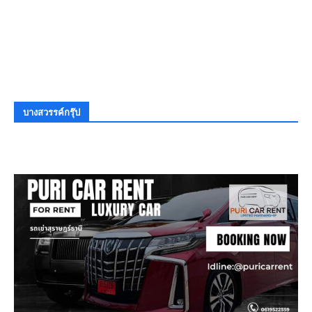
บางสวรรค์กรุ๊ป