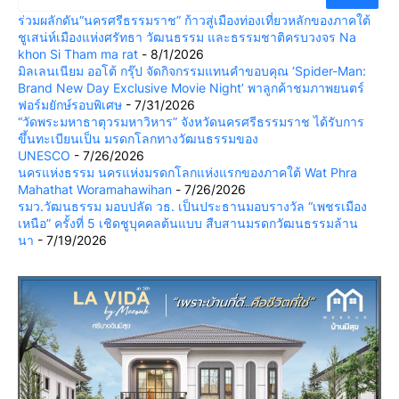
ร่วมผลักดัน“นครศรีธรรมราช” ก้าวสู่เมืองท่องเที่ยวหลักของภาคใต้
ชูเสน่ห์เมืองแห่งศรัทธา วัฒนธรรม และธรรมชาติครบวงจร Na
khon Si Tham ma rat
- 8/1/2026
มิลเลนเนียม ออโต้ กรุ๊ป จัดกิจกรรมแทนคำขอบคุณ ‘Spider-Man:
Brand New Day Exclusive Movie Night’ พาลูกค้าชมภาพยนตร์
ฟอร์มยักษ์รอบพิเศษ
- 7/31/2026
“วัดพระมหาธาตุวรมหาวิหาร” จังหวัดนครศรีธรรมราช ได้รับการ
ขึ้นทะเบียนเป็น มรดกโลกทางวัฒนธรรมของ
UNESCO
- 7/26/2026
นครแห่งธรรม นครแห่งมรดกโลกแห่งแรกของภาคใต้ Wat Phra
Mahathat Woramahawihan
- 7/26/2026
รมว.วัฒนธรรม มอบปลัด วธ. เป็นประธานมอบรางวัล “เพชรเมือง
เหนือ” ครั้งที่ 5 เชิดชูบุคคลต้นแบบ สืบสานมรดกวัฒนธรรมล้าน
นา
- 7/19/2026