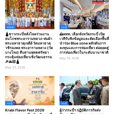
KRABI
กระบี่
🛕ชาวกระบี่หลั่งไหลร่วมงาน
🌅ททท. เลือกจังหวัดกระบี่ เปิด
สมโภชพระอารามหลวง–ห่มผ้า
เวทีรับฟังข้อมูลและคัดเลือกพื้นที่
พระมหาธาตุเจดีย์ วัดมหาธาตุ
นำร่อง Blue zone ผลักดันการ
วชิรมงคล พระอารามหลวง (วัด
ลงทุนและการท่องเที่ยว ต่อยอดสู่
บางโทง) สืบสานพุทธศรัทธา
การท่องเที่ยวในระดับนานาชาติ
กระตุ้นท่องเที่ยวเชิงวัฒนธรรม
May 18, 2026
🎉🙏🏻🛕
May 23, 2026
กระบี่
กระบี่
Krabi Flavor Fest 2026
ผู้ว่ากระบี่ฯ ปฏิบัติภารกิจส่ง