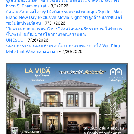
ชูเสน่ห์เมืองแห่งศรัทธา วัฒนธรรม และธรรมชาติครบวงจร Na
khon Si Tham ma rat
- 8/1/2026
มิลเลนเนียม ออโต้ กรุ๊ป จัดกิจกรรมแทนคำขอบคุณ ‘Spider-Man:
Brand New Day Exclusive Movie Night’ พาลูกค้าชมภาพยนตร์
ฟอร์มยักษ์รอบพิเศษ
- 7/31/2026
“วัดพระมหาธาตุวรมหาวิหาร” จังหวัดนครศรีธรรมราช ได้รับการ
ขึ้นทะเบียนเป็น มรดกโลกทางวัฒนธรรมของ
UNESCO
- 7/26/2026
นครแห่งธรรม นครแห่งมรดกโลกแห่งแรกของภาคใต้ Wat Phra
Mahathat Woramahawihan
- 7/26/2026