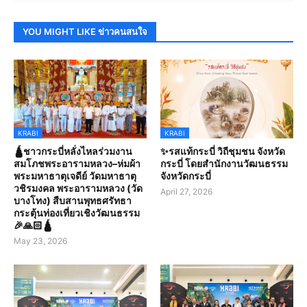
YOU MIGHT LIKE ข่าวคนสนใจ
KRABI
KRABI
🛕ชาวกระบี่หลั่งไหลร่วมงาน
✨รสแท้กระบี่ วิถีชุมชน จังหวัด
สมโภชพระอารามหลวง–ห่มผ้า
กระบี่ โดยสำนักงานวัฒนธรรม
พระมหาธาตุเจดีย์ วัดมหาธาตุ
จังหวัดกระบี่
วชิรมงคล พระอารามหลวง (วัด
April 27, 2026
บางโทง) สืบสานพุทธศรัทธา
กระตุ้นท่องเที่ยวเชิงวัฒนธรรม
🎉🙏🏻🛕
May 23, 2026