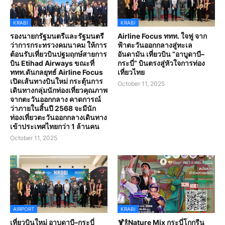
KRABI
KRABI
รองนายกรัฐมนตรีและรัฐมนตรี
Airline Focus ททท. ใจฟู จาก
ว่าการกระทรวงคมนาคม ให้การ
ฟ้าตะวันออกกลางสู่ทะเล
ต้อนรับเที่ยวบินปฐมฤกษ์สายการ
อันดามัน เที่ยวบิน “อาบูดาบี–
บิน Etihad Airways ขณะที่
กระบี่” บินตรงสู่หัวใจการท่อง
ททท.ดันกลยุทธ์ Airline Focus
เที่ยวไทย
เปิดเส้นทางบินใหม่ กระตุ้นการ
October 11, 2025
เดินทางกลุ่มนักท่องเที่ยวคุณภาพ
จากตะวันออกกลาง คาดการณ์
ว่าภายในสิ้นปี 2568 จะมีนัก
ท่องเที่ยวตะวันออกกลางเดินทาง
เข้าประเทศไทยกว่า 1 ล้านคน
October 11, 2025
AIRPORT
KRABI
เที่ยวบินใหม่ อาบูดาบี–กระบี่
🍹🍾Nature Mix กระบี่โกกรีน