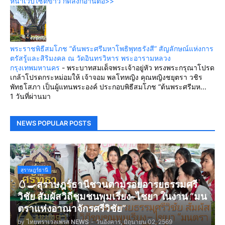
หน้าเว็บไซต์ข่าว กดลิ้งก์อ่านต่อ>>
พระราชพิธีสมโภช “ต้นพระศรีมหาโพธิพุทธรังสี” สัญลักษณ์แห่งการ
ตรัสรู้และสิริมงคล ณ วัดอินทรวิหาร พระอารามหลวง
กรุงเทพมหานคร
-
พระบาทสมเด็จพระเจ้าอยู่หัว ทรงพระกรุณาโปรด
เกล้าโปรดกระหม่อมให้ เจ้าจอม พลโทหญิง คุณหญิงชยุตรา วชิร
พัทธโสภา เป็นผู้แทนพระองค์ ประกอบพิธีสมโภช “ต้นพระศรีมห...
1 วันที่ผ่านมา
NEWS POPULAR POSTS
สุราษฎร์ธานี
🥚🍳สุราษฎร์ธานีชวนตามรอยอารยธรรมศรี
วิชัย สัมผัสวิถีชุมชนพุมเรียง–ไชยา ในงาน “มน
ตราแห่งอาณาจักรศรีวิชัย”
by
ไทยทราเวลเพรส NEWS
-
วันอังคาร, มิถุนายน 02, 2569