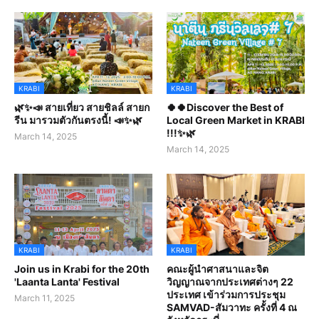
KRABI
KRABI
🌿✨📣 สายเที่ยว สายชิลล์ สายก
🍀🍀Discover the Best of
รีน มารวมตัวกันตรงนี้! 📣✨🌿
Local Green Market in KRABI
!!!✨🌿
March 14, 2025
March 14, 2025
KRABI
KRABI
Join us in Krabi for the 20th
คณะผู้นำศาสนาและจิต
'Laanta Lanta' Festival
วิญญาณจากประเทศต่างๆ 22
ประเทศ เข้าร่วมการประชุม
March 11, 2025
SAMVAD-สัมวาทะ ครั้งที่ 4 ณ