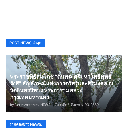
POST NEWS ล่าสุด
พระราชพิธีสมโภช “ต้นพระศรีมหาโพธิพุทธ
รังสี” สัญลักษณ์แห่งการตรัสรู้และสิริมงคล ณ
วัดอินทรวิหาร พระอารามหลวง
กรุงเทพมหานคร
by
ไทยทราเวลเพรส NEWS
-
วันอาทิตย์, สิงหาคม 09, 2569
รวมคลังข่าว NEWS.