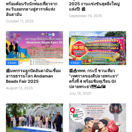
พร้อมต้อนรับนักท่องเที่ยวจาก
2025 งานแข่งขันสุดยิ่งใหญ่
ตะวันออกกลางสู่สวรรค์แห่ง
แห่งปี! 📰
อันดามัน
September 16, 2025
October 11, 2025
KRABI
KRABI
📰มหกรรมลูกปัดอันดามันเชื่อม
📰🎪ททท. กระบี่ ชวนเที่ยว
อารยธรรมโลก Andaman
“เทศกาลของดีปลายพระยา”
Beads Fair 2025
ครั้งที่ 4 พร้อมชิมทุเรียน GI
ปลายพระยา🗺️⛰️🖼️
August 13, 2025
July 16, 2025