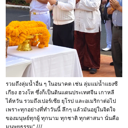
รวมถึงลุ่มน้ำอื่น ๆ ในอนาคต เช่น ลุ่มแม่น้ำแยงซี
เกียง ฮวงโห ซึ่งก็เป็นดินแดนประเทศจีน เกาหลี
ไต้หวัน รวมถึงเปอร์เซีย ยุโรป และอเมริกาต่อไป
เพราะทุกอย่างที่ทำวันนี้ ลึกๆ แล้วมันอยู่ในจิตใจ
ของมนุษย์ทุกผู้ ทุกนาม ทุกชาติ ทุกศาสนา นั่นคือ
มนุษยธรรม” ///