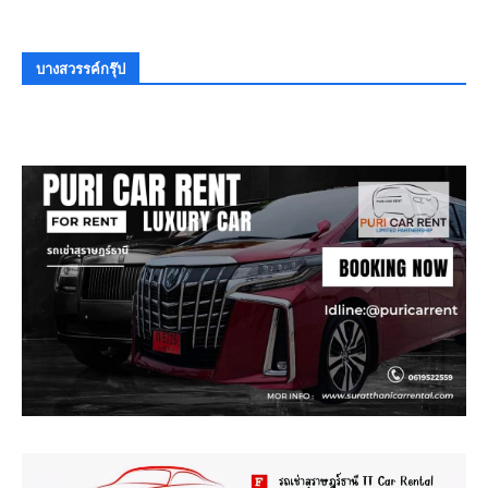
บางสวรรค์กรุ๊ป