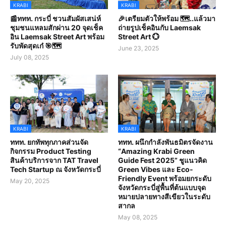
KRABI
KRABI
📰ททท. กระบี่ ชวนสัมผัสเสน่ห์
🎉เตรียมตัวให้พร้อม 🗺️..แล้วมา
ชุมชนแหลมสักผ่าน 20 จุดเช็ค
ถ่ายรูปเช็คอินกับ Laemsak
อิน Laemsak Street Art พร้อม
Street Art 💮
รับพัดสุดเก๋ 🎯🗺️
June 23, 2025
July 08, 2025
KRABI
KRABI
ททท. ยกทัพทุกภาคส่วนจัด
ททท. ผนึกกำลังพันธมิตรจัดงาน
กิจกรรม Product Testing
“Amazing Krabi Green
สินค้าบริการจาก TAT Travel
Guide Fest 2025” ชูแนวคิด
Tech Startup ณ จังหวัดกระบี่
Green Vibes และ Eco-
Friendly Event พร้อมยกระดับ
May 20, 2025
จังหวัดกระบี่สู่พื้นที่ต้นแบบจุด
หมายปลายทางสีเขียวในระดับ
สากล
May 08, 2025