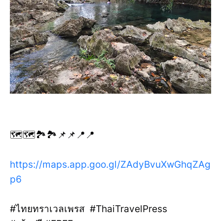
🗺️🗺️🏞️🏞️📌📌📍📍
https://maps.app.goo.gl/ZAdyBvuXwGhqZAg
p6
#ไทยทราเวลเพรส #ThaiTravelPress