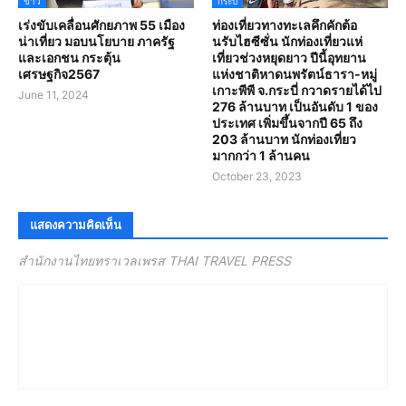
ข่าว
กระบี่
เร่งขับเคลื่อนศักยภาพ 55 เมือง
ท่องเที่ยวทางทะเลคึกคักต้อ
น่าเที่ยว มอบนโยบาย ภาครัฐ
นรับไฮซีซั่น นักท่องเที่ยวแห่
และเอกชน กระตุ้น
เที่ยวช่วงหยุดยาว ปีนี้อุทยาน
เศรษฐกิจ2567
แห่งชาติหาดนพรัตน์ธารา-หมู่
เกาะพีพี จ.กระบี่ กวาดรายได้ไป
June 11, 2024
276 ล้านบาท เป็นอันดับ 1 ของ
ประเทศ เพิ่มขึ้นจากปี 65 ถึง
203 ล้านบาท นักท่องเที่ยว
มากกว่า 1 ล้านคน
October 23, 2023
แสดงความคิดเห็น
สำนักงานไทยทราเวลเพรส THAI TRAVEL PRESS