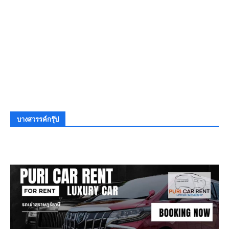
บางสวรรค์กรุ๊ป