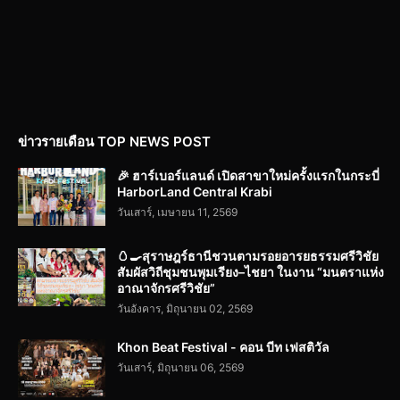
ข่าวรายเดือน TOP NEWS POST
🎉 ฮาร์เบอร์แลนด์ เปิดสาขาใหม่ครั้งแรกในกระบี่
HarborLand Central Krabi
วันเสาร์, เมษายน 11, 2569
🥚🍳สุราษฎร์ธานีชวนตามรอยอารยธรรมศรีวิชัย
สัมผัสวิถีชุมชนพุมเรียง–ไชยา ในงาน “มนตราแห่ง
อาณาจักรศรีวิชัย”
วันอังคาร, มิถุนายน 02, 2569
Khon Beat Festival - คอน บีท เฟสติวัล
วันเสาร์, มิถุนายน 06, 2569