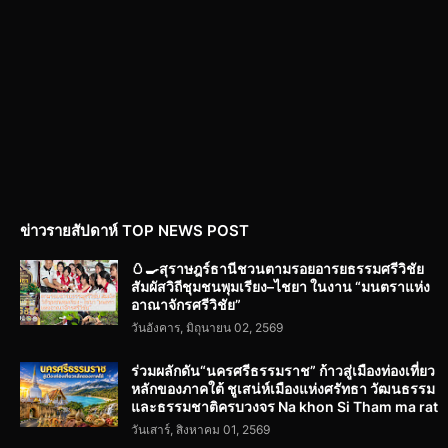
ข่าวรายสัปดาห์ TOP NEWS POST
🥚🍳สุราษฎร์ธานีชวนตามรอยอารยธรรมศรีวิชัย
สัมผัสวิถีชุมชนพุมเรียง–ไชยา ในงาน “มนตราแห่ง
อาณาจักรศรีวิชัย”
วันอังคาร, มิถุนายน 02, 2569
ร่วมผลักดัน“นครศรีธรรมราช” ก้าวสู่เมืองท่องเที่ยว
หลักของภาคใต้ ชูเสน่ห์เมืองแห่งศรัทธา วัฒนธรรม
และธรรมชาติครบวงจร Na khon Si Tham ma rat
วันเสาร์, สิงหาคม 01, 2569