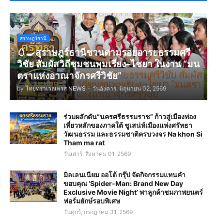
สุราษฎร์ธานี
🥚🍳สุราษฎร์ธานีชวนตามรอยอารยธรรมศรี
วิชัย สัมผัสวิถีชุมชนพุมเรียง–ไชยา ในงาน “มน
ตราแห่งอาณาจักรศรีวิชัย”
by
ไทยทราเวลเพรส NEWS
-
วันอังคาร, มิถุนายน 02, 2569
ร่วมผลักดัน“นครศรีธรรมราช” ก้าวสู่เมืองท่อง
เที่ยวหลักของภาคใต้ ชูเสน่ห์เมืองแห่งศรัทธา
วัฒนธรรม และธรรมชาติครบวงจร Na khon Si
Tham ma rat
วันเสาร์, สิงหาคม 01, 2569
มิลเลนเนียม ออโต้ กรุ๊ป จัดกิจกรรมแทนคำ
ขอบคุณ ‘Spider-Man: Brand New Day
Exclusive Movie Night’ พาลูกค้าชมภาพยนตร์
ฟอร์มยักษ์รอบพิเศษ
วันศุกร์, กรกฎาคม 31, 2569