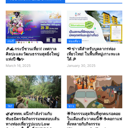
กระบี่
ท่องเที่ยว
🎉🌊 กระบี่ชวนเที่ยว! เทศกาล
📢 ข่าวดีสำหรับบุคลากรท่อง
ศิลปะและวัฒนธรรมสุดยิ่งใหญ่
เที่ยวไทย! ในพื้นที่หมู่เกาะทะเล
แห่งปี 🎭✨
ใต้ 🎉
March 16, 2025
January 30, 2025
TAT
ข่าว
🌿🌿ททท. ผนึกกำลังร่วมกับ
🌟กิจกรรมสุดฟินที่ทุกคนรอคอย
พันธมิตรจัดกิจกรรมทดสอบเส้น
ในเดือนธันวาคมนี้🌟 ☕คอกาแฟ
ทางท่องเที่ยวรูปแบบ Low
ทั้งหลายกับกิจกรรม