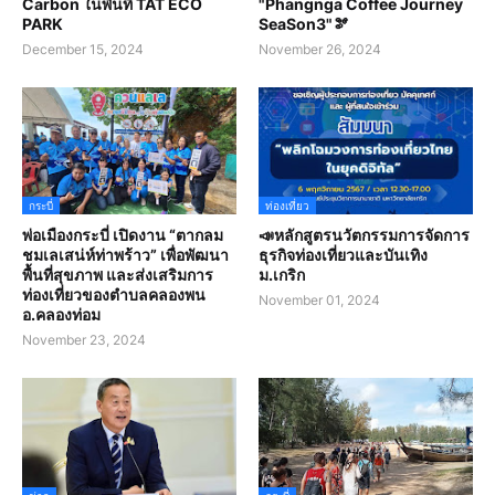
Carbon ในพื้นที่ TAT ECO
"Phangnga Coffee Journey
PARK
SeaSon3"🫘
December 15, 2024
November 26, 2024
กระบี่
ท่องเที่ยว
พ่อเมืองกระบี่ เปิดงาน “ตากลม
📣หลักสูตรนวัตกรรมการจัดการ
ชมเลเสน่ห์ท่าพร้าว” เพื่อพัฒนา
ธุรกิจท่องเที่ยวและบันเทิง
พื้นที่สุขภาพ และส่งเสริมการ
ม.เกริก
ท่องเที่ยวของตำบลคลองพน
November 01, 2024
อ.คลองท่อม
November 23, 2024