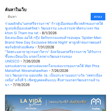
ค้นหาในเว็บ
ร่วมผลักดัน“นครศรีธรรมราช” ก้าวสู่เมืองท่องเที่ยวหลักของภาคใต้
ชูเสน่ห์เมืองแห่งศรัทธา วัฒนธรรม และธรรมชาติครบวงจร Na
khon Si Tham ma rat
- 8/1/2026
มิลเลนเนียม ออโต้ กรุ๊ป จัดกิจกรรมแทนคำขอบคุณ ‘Spider-Man:
Brand New Day Exclusive Movie Night’ พาลูกค้าชมภาพยนตร์
ฟอร์มยักษ์รอบพิเศษ
- 7/31/2026
“วัดพระมหาธาตุวรมหาวิหาร” จังหวัดนครศรีธรรมราช ได้รับการ
ขึ้นทะเบียนเป็น มรดกโลกทางวัฒนธรรมของ
UNESCO
- 7/26/2026
นครแห่งธรรม นครแห่งมรดกโลกแห่งแรกของภาคใต้ Wat Phra
Mahathat Woramahawihan
- 7/26/2026
รมว.วัฒนธรรม มอบปลัด วธ. เป็นประธานมอบรางวัล “เพชรเมือง
เหนือ” ครั้งที่ 5 เชิดชูบุคคลต้นแบบ สืบสานมรดกวัฒนธรรมล้าน
นา
- 7/19/2026