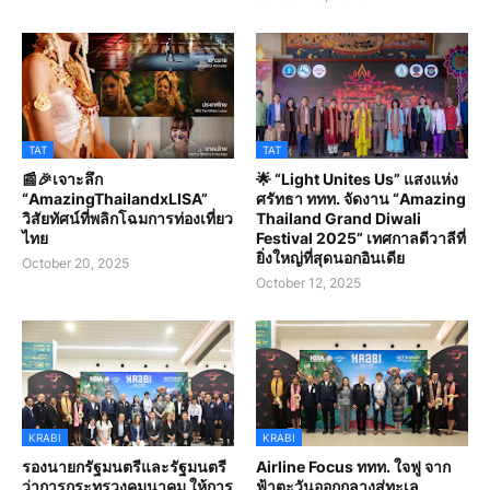
TAT
TAT
📰🎉เจาะลึก
🌟 “Light Unites Us” แสงแห่ง
“AmazingThailandxLISA”
ศรัทธา ททท. จัดงาน “Amazing
วิสัยทัศน์ที่พลิกโฉมการท่องเที่ยว
Thailand Grand Diwali
ไทย
Festival 2025” เทศกาลดีวาลีที่
ยิ่งใหญ่ที่สุดนอกอินเดีย
October 20, 2025
October 12, 2025
KRABI
KRABI
รองนายกรัฐมนตรีและรัฐมนตรี
Airline Focus ททท. ใจฟู จาก
ว่าการกระทรวงคมนาคม ให้การ
ฟ้าตะวันออกกลางสู่ทะเล