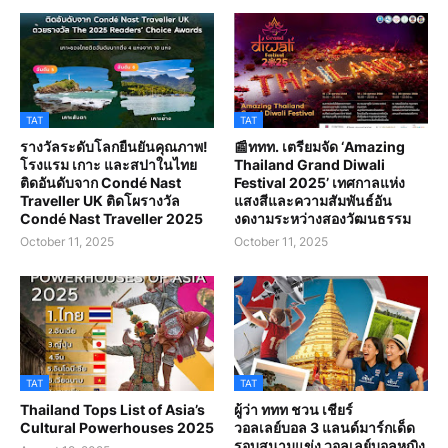
TAT
TAT
รางวัลระดับโลกยืนยันคุณภาพ!
📰ททท. เตรียมจัด ‘Amazing
โรงแรม เกาะ และสปาในไทย
Thailand Grand Diwali
ติดอันดับจาก Condé Nast
Festival 2025’ เทศกาลแห่ง
Traveller UK ติดโผรางวัล
แสงสีและความสัมพันธ์อัน
Condé Nast Traveller 2025
งดงามระหว่างสองวัฒนธรรม
October 11, 2025
October 11, 2025
TAT
TAT
Thailand Tops List of Asia’s
ผู้ว่า ททท ชวน เชียร์
Cultural Powerhouses 2025
วอลเลย์บอล 3 แลนด์มาร์กเด็ด
รอบสนามแข่ง วอลเลย์บอลหญิง