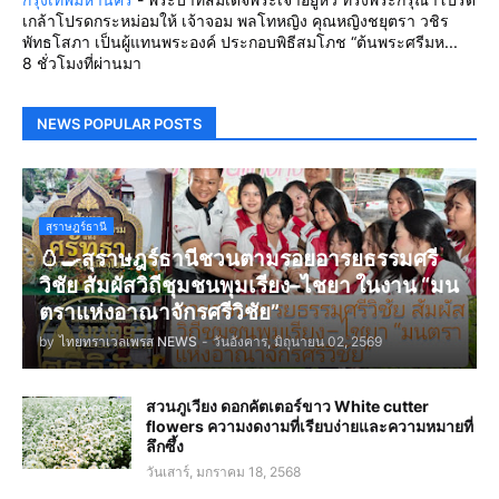
เกล้าโปรดกระหม่อมให้ เจ้าจอม พลโทหญิง คุณหญิงชยุตรา วชิร
พัทธโสภา เป็นผู้แทนพระองค์ ประกอบพิธีสมโภช “ต้นพระศรีมห...
8 ชั่วโมงที่ผ่านมา
NEWS POPULAR POSTS
สุราษฎร์ธานี
🥚🍳สุราษฎร์ธานีชวนตามรอยอารยธรรมศรี
วิชัย สัมผัสวิถีชุมชนพุมเรียง–ไชยา ในงาน “มน
ตราแห่งอาณาจักรศรีวิชัย”
by
ไทยทราเวลเพรส NEWS
-
วันอังคาร, มิถุนายน 02, 2569
สวนภูเวียง ดอกคัตเตอร์ขาว White cutter
flowers ความงดงามที่เรียบง่ายและความหมายที่
ลึกซึ้ง
วันเสาร์, มกราคม 18, 2568