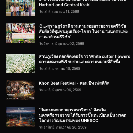
HarborLand Central Krabi
วันเสาร์, เมษายน 11, 2569
🥚🍳สุราษฎร์ธานีชวนตามรอยอารยธรรมศรีวิชัย
สัมผัสวิถีชุมชนพุมเรียง–ไชยา ในงาน “มนตราแห่ง
อาณาจักรศรีวิชัย”
วันอังคาร, มิถุนายน 02, 2569
สวนภูเวียง ดอกคัตเตอร์ขาว White cutter flowers
ความงดงามที่เรียบง่ายและความหมายที่ลึกซึ้ง
วันเสาร์, มกราคม 18, 2568
Khon Beat Festival - คอน บีท เฟสติวัล
วันเสาร์, มิถุนายน 06, 2569
“วัดพระมหาธาตุวรมหาวิหาร” จังหวัด
นครศรีธรรมราช ได้รับการขึ้นทะเบียนเป็น มรดก
โลกทางวัฒนธรรมของ UNESCO
วันอาทิตย์, กรกฎาคม 26, 2569