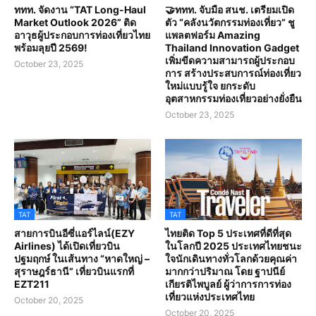
ททท. จัดงาน “TAT Long-Haul
🤝ททท. จับมือ สนช. เตรียมเปิด
Market Outlook 2026” ติด
ตัว “คลังนวัตกรรมท่องเที่ยว” ชู
อาวุธผู้ประกอบการท่องเที่ยวไทย
แพลตฟอร์ม Amazing
พร้อมลุยปี 2569!
Thailand Innovation Gadget
เพิ่มขีดความสามารถผู้ประกอบ
October 23, 2025
การ สร้างประสบการณ์ท่องเที่ยว
ใหม่แบบรู้ใจ ยกระดับ
อุตสาหกรรมท่องเที่ยวอย่างยั่งยืน
October 23, 2025
TAT
TAT
สายการบินอีซี่แอร์ไลน์(EZY
ไทยติด Top 5 ประเทศที่ดีที่สุด
Airlines) ได้เปิดเที่ยวบิน
ในโลกปี 2025 ประเทศไทยชนะ
ปฐมฤกษ์ ในเส้นทาง “หาดใหญ่ –
ใจนักเดินทางทั่วโลกด้วยคุณค่า
สุราษฎร์ธานี” เที่ยวบินแรกที่
มากกว่าปริมาณ โดย ฐาปนีย์
EZT211
เกียรติไพบูลย์ ผู้ว่าการการท่อง
เที่ยวแห่งประเทศไทย
October 20, 2025
October 20, 2025