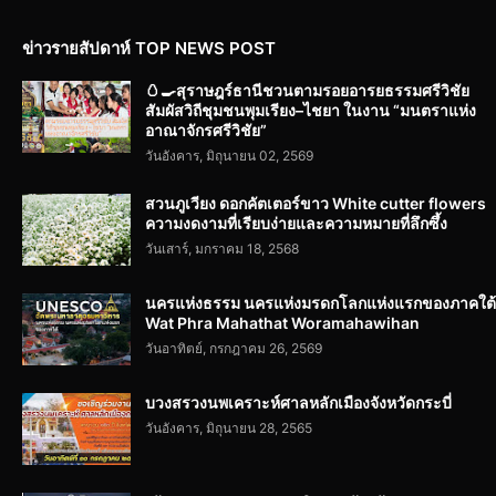
ข่าวรายสัปดาห์ TOP NEWS POST
🥚🍳สุราษฎร์ธานีชวนตามรอยอารยธรรมศรีวิชัย
สัมผัสวิถีชุมชนพุมเรียง–ไชยา ในงาน “มนตราแห่ง
อาณาจักรศรีวิชัย”
วันอังคาร, มิถุนายน 02, 2569
สวนภูเวียง ดอกคัตเตอร์ขาว White cutter flowers
ความงดงามที่เรียบง่ายและความหมายที่ลึกซึ้ง
วันเสาร์, มกราคม 18, 2568
นครแห่งธรรม นครแห่งมรดกโลกแห่งแรกของภาคใต้
Wat Phra Mahathat Woramahawihan
วันอาทิตย์, กรกฎาคม 26, 2569
บวงสรวงนพเคราะห์ศาลหลักเมืองจังหวัดกระบี่
วันอังคาร, มิถุนายน 28, 2565