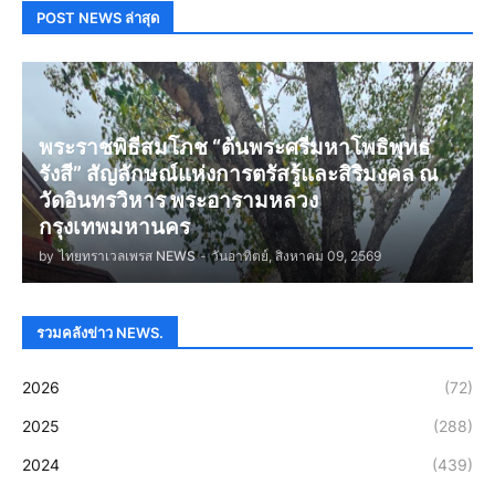
POST NEWS ล่าสุด
พระราชพิธีสมโภช “ต้นพระศรีมหาโพธิพุทธ
รังสี” สัญลักษณ์แห่งการตรัสรู้และสิริมงคล ณ
วัดอินทรวิหาร พระอารามหลวง
กรุงเทพมหานคร
by
ไทยทราเวลเพรส NEWS
-
วันอาทิตย์, สิงหาคม 09, 2569
รวมคลังข่าว NEWS.
2026
(72)
2025
(288)
2024
(439)