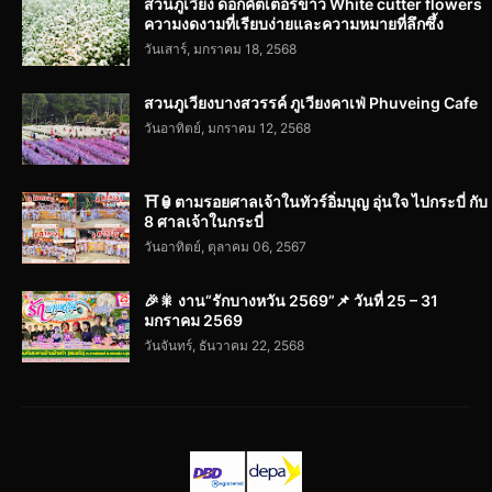
สวนภูเวียง ดอกคัตเตอร์ขาว White cutter flowers
ความงดงามที่เรียบง่ายและความหมายที่ลึกซึ้ง
วันเสาร์, มกราคม 18, 2568
สวนภูเวียงบางสวรรค์ ภูเวียงคาเฟ่ Phuveing Cafe
วันอาทิตย์, มกราคม 12, 2568
⛩️🏮ตามรอยศาลเจ้าในทัวร์อิ่มบุญ อุ่นใจ ไปกระบี่ กับ
8 ศาลเจ้าในกระบี่
วันอาทิตย์, ตุลาคม 06, 2567
🎉🎇 งาน“รักบางหวัน 2569”📌 วันที่ 25 – 31
มกราคม 2569
วันจันทร์, ธันวาคม 22, 2568