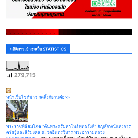
.
.
.
.
.
.
.
.
.
.
.
.
.
.
.
.
.
.
.
.
.
.
.
.
.
.
.
.
.
.
สถิติการเข้าชมเว็บ STATISTICS
279,715
หน้าเว็บไซต์ข่าว กดลิ้งก์อ่านต่อ>>
พระราชพิธีสมโภช “ต้นพระศรีมหาโพธิพุทธรังสี” สัญลักษณ์แห่งการ
ตรัสรู้และสิริมงคล ณ วัดอินทรวิหาร พระอารามหลวง
กรุงเทพมหานคร
-
พระบาทสมเด็จพระเจ้าอยู่หัว ทรงพระกรุณาโปรด