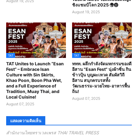
August 19, 2025
ชิงแชมป์โลก 2025 🌍🏐
August 19, 2025
TAT
TAT
TAT Unites to Launch “Esan
ททท. ผลึกกำลังจัดมหกรรมของดี
Fest” – Embrace Isan
อีสาน "Esan Fest" นุ่งผ้าซิ่น กิน
Culture with Sin Skirts,
ข้าวปุ้น บุญผะเหวด สัมผัสวิถี
Khao Poon, Boon Pha Wet,
อีสาน สนุกครบรสทั้ง
and a Full Experience of
วัฒนธรรม-มวยไทย-อาหารพื้น
Tradition, Muay Thai, and
ถิ่น!
Local Cuisine!
August 07, 2025
August 07, 2025
แสดงความคิดเห็น
สำนักงานไทยทราเวลเพรส THAI TRAVEL PRESS