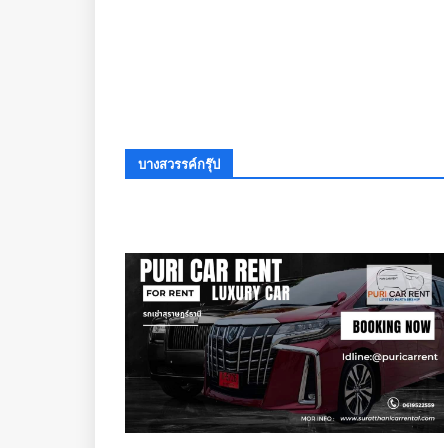
บางสวรรค์กรุ๊ป