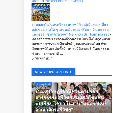
หน้าเว็บไซต์ข่าว กดลิ้งก์อ่านต่อ>>
ร่วมผลักดัน“นครศรีธรรมราช” ก้าวสู่เมืองท่องเที่ยว
หลักของภาคใต้ ชูเสน่ห์เมืองแห่งศรัทธา วัฒนธรรม
และธรรมชาติครบวงจร Na khon Si Tham ma rat
-
นครศรีธรรมราชกำลังก้าวสู่การเป็นหนึ่งในจุดหมาย
ปลายทางการท่องเที่ยวสำคัญของประเทศไทย ด้วย
ศักยภาพที่โดดเด่นทั้งด้านประวัติศาสตร์ วัฒนธรรม
ศาสนา ธรรมชาติ ...
5 วันที่ผ่านมา
NEWS POPULAR POSTS
สุราษฎร์ธานี
🥚🍳สุราษฎร์ธานีชวนตามรอย
อารยธรรมศรีวิชัย สัมผัสวิถีชุมชน
พุมเรียง–ไชยา ในงาน “มนตราแห่ง
อาณาจักรศรีวิชัย”