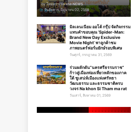
by
ไทยทราเวลเพรส NEWS
-
วันอังคาร, มิถุนายน 02, 2569
มิลเลนเนียม ออโต้ กรุ๊ป จัดกิจกรรม
แทนคำขอบคุณ ‘Spider-Man:
Brand New Day Exclusive
Movie Night’ พาลูกค้าชม
ภาพยนตร์ฟอร์มยักษ์รอบพิเศษ
วันศุกร์, กรกฎาคม 31, 2569
ร่วมผลักดัน“นครศรีธรรมราช”
ก้าวสู่เมืองท่องเที่ยวหลักของภาค
ใต้ ชูเสน่ห์เมืองแห่งศรัทธา
วัฒนธรรม และธรรมชาติครบ
วงจร Na khon Si Tham ma rat
วันเสาร์, สิงหาคม 01, 2569
.
.
.
.
.
.
.
.
.
.
.
.
.
.
.
.
.
.
.
.
.
.
.
.
.
.
.
.
.
.