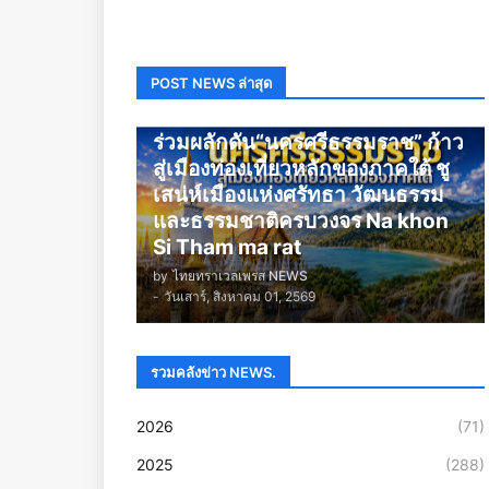
POST NEWS ล่าสุด
นครศรีธรรมราช
ร่วมผลักดัน“นครศรีธรรมราช” ก้าว
สู่เมืองท่องเที่ยวหลักของภาคใต้ ชู
เสน่ห์เมืองแห่งศรัทธา วัฒนธรรม
และธรรมชาติครบวงจร Na khon
Si Tham ma rat
by
ไทยทราเวลเพรส NEWS
-
วันเสาร์, สิงหาคม 01, 2569
รวมคลังข่าว NEWS.
2026
(71)
2025
(288)