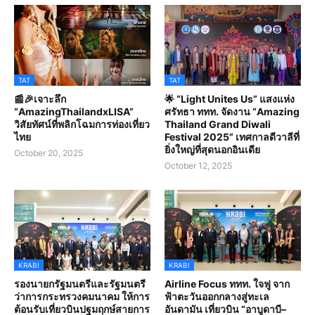
TAT
TAT
📰🎉เจาะลึก
🌟 “Light Unites Us” แสงแห่ง
“AmazingThailandxLISA”
ศรัทธา ททท. จัดงาน “Amazing
วิสัยทัศน์ที่พลิกโฉมการท่องเที่ยว
Thailand Grand Diwali
ไทย
Festival 2025” เทศกาลดีวาลีที่
ยิ่งใหญ่ที่สุดนอกอินเดีย
October 20, 2025
October 12, 2025
KRABI
KRABI
รองนายกรัฐมนตรีและรัฐมนตรี
Airline Focus ททท. ใจฟู จาก
ว่าการกระทรวงคมนาคม ให้การ
ฟ้าตะวันออกกลางสู่ทะเล
ต้อนรับเที่ยวบินปฐมฤกษ์สายการ
อันดามัน เที่ยวบิน “อาบูดาบี–