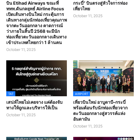
บิน Etihad Airways ขณะที่
กระบี่” บินตรงสู่หัวใจการท่อง
ททท.ดันกลยุทธ์ Airline Focus
เที่ยวไทย
เปิดเส้นทางบินใหม่ กระตุ้นการ
October 11, 2025
เดินทางกลุ่มนักท่องเที่ยวคุณภาพ
จากตะวันออกกลาง คาดการณ์
ว่าภายในสิ้นปี 2568 จะมีนัก
ท่องเที่ยวตะวันออกกลางเดินทาง
เข้าประเทศไทยกว่า 1 ล้านคน
October 11, 2025
TAT
AIRPORT
เสน่ห์ไทยไม่เคยจาง แค่ต้องจับ
เที่ยวบินใหม่ อาบูดาบี–กระบี่
ทางให้ถูกและบริหารให้เป็น
พร้อมต้อนรับนักท่องเที่ยวจาก
ตะวันออกกลางสู่สวรรค์แห่ง
October 11, 2025
อันดามัน
October 11, 2025