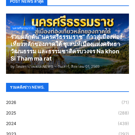
POST NEWS ล่าสุด
นครศรีธรรมราช
ร่วมผลักดัน“นครศรีธรรมราช” ก้าวสู่เมืองท่อง
เที่ยวหลักของภาคใต้ ชูเสน่ห์เมืองแห่งศรัทธา
วัฒนธรรม และธรรมชาติครบวงจร Na khon
Si Tham ma rat
by
ไทยทราเวลเพรส NEWS
-
วันเสาร์, สิงหาคม 01, 2569
รวมคลังข่าว NEWS.
2026
(71)
2025
(288)
2024
(439)
2023
(292)