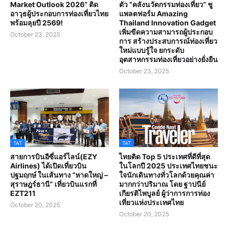
Market Outlook 2026” ติด
ตัว “คลังนวัตกรรมท่องเที่ยว” ชู
อาวุธผู้ประกอบการท่องเที่ยวไทย
แพลตฟอร์ม Amazing
พร้อมลุยปี 2569!
Thailand Innovation Gadget
เพิ่มขีดความสามารถผู้ประกอบ
October 23, 2025
การ สร้างประสบการณ์ท่องเที่ยว
ใหม่แบบรู้ใจ ยกระดับ
อุตสาหกรรมท่องเที่ยวอย่างยั่งยืน
October 23, 2025
TAT
TAT
สายการบินอีซี่แอร์ไลน์(EZY
ไทยติด Top 5 ประเทศที่ดีที่สุด
Airlines) ได้เปิดเที่ยวบิน
ในโลกปี 2025 ประเทศไทยชนะ
ปฐมฤกษ์ ในเส้นทาง “หาดใหญ่ –
ใจนักเดินทางทั่วโลกด้วยคุณค่า
สุราษฎร์ธานี” เที่ยวบินแรกที่
มากกว่าปริมาณ โดย ฐาปนีย์
EZT211
เกียรติไพบูลย์ ผู้ว่าการการท่อง
เที่ยวแห่งประเทศไทย
October 20, 2025
October 20, 2025