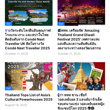
TAT
TAT
รางวัลระดับโลกยืนยันคุณภาพ!
📰ททท. เตรียมจัด ‘Amazing
โรงแรม เกาะ และสปาในไทย
Thailand Grand Diwali
ติดอันดับจาก Condé Nast
Festival 2025’ เทศกาลแห่ง
Traveller UK ติดโผรางวัล
แสงสีและความสัมพันธ์อัน
Condé Nast Traveller 2025
งดงามระหว่างสองวัฒนธรรม
October 11, 2025
October 11, 2025
TAT
TAT
Thailand Tops List of Asia’s
ผู้ว่า ททท ชวน เชียร์
Cultural Powerhouses 2025
วอลเลย์บอล 3 แลนด์มาร์กเด็ด
รอบสนามแข่ง วอลเลย์บอลหญิง
August 19, 2025
ชิงแชมป์โลก 2025 🌍🏐