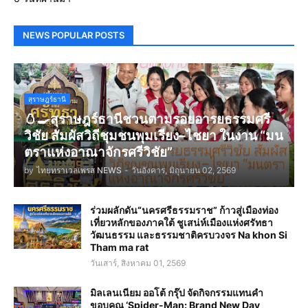
NEWS POPULAR POSTS
สุราษฎร์ธานี
🥚🍳สุราษฎร์ธานีชวนตามรอยอารยธรรมศรี
วิชัย สัมผัสวิถีชุมชนพุมเรียง–ไชยา ในงาน “มน
ตราแห่งอาณาจักรศรีวิชัย”
by
ไทยทราเวลเพรส NEWS
-
วันอังคาร, มิถุนายน 02, 2569
ร่วมผลักดัน“นครศรีธรรมราช” ก้าวสู่เมืองท่อง
เที่ยวหลักของภาคใต้ ชูเสน่ห์เมืองแห่งศรัทธา
วัฒนธรรม และธรรมชาติครบวงจร Na khon Si
Tham ma rat
วันเสาร์, สิงหาคม 01, 2569
มิลเลนเนียม ออโต้ กรุ๊ป จัดกิจกรรมแทนคำ
ขอบคุณ ‘Spider-Man: Brand New Day