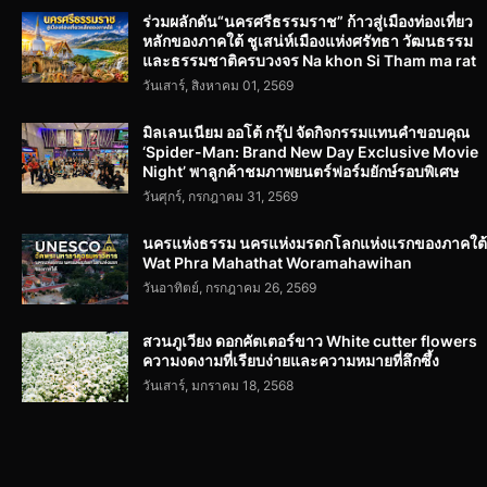
ร่วมผลักดัน“นครศรีธรรมราช” ก้าวสู่เมืองท่องเที่ยว
หลักของภาคใต้ ชูเสน่ห์เมืองแห่งศรัทธา วัฒนธรรม
และธรรมชาติครบวงจร Na khon Si Tham ma rat
วันเสาร์, สิงหาคม 01, 2569
มิลเลนเนียม ออโต้ กรุ๊ป จัดกิจกรรมแทนคำขอบคุณ
‘Spider-Man: Brand New Day Exclusive Movie
Night’ พาลูกค้าชมภาพยนตร์ฟอร์มยักษ์รอบพิเศษ
วันศุกร์, กรกฎาคม 31, 2569
นครแห่งธรรม นครแห่งมรดกโลกแห่งแรกของภาคใต้
Wat Phra Mahathat Woramahawihan
วันอาทิตย์, กรกฎาคม 26, 2569
สวนภูเวียง ดอกคัตเตอร์ขาว White cutter flowers
ความงดงามที่เรียบง่ายและความหมายที่ลึกซึ้ง
วันเสาร์, มกราคม 18, 2568