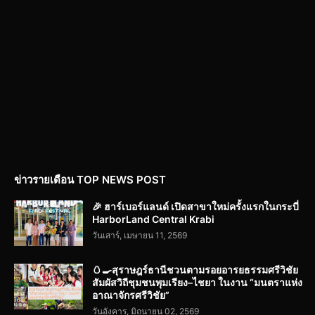
ข่าวรายเดือน TOP NEWS POST
🎉 ฮาร์เบอร์แลนด์ เปิดสาขาใหม่ครั้งแรกในกระบี่
HarborLand Central Krabi
วันเสาร์, เมษายน 11, 2569
🥚🍳สุราษฎร์ธานีชวนตามรอยอารยธรรมศรีวิชัย
สัมผัสวิถีชุมชนพุมเรียง–ไชยา ในงาน “มนตราแห่ง
อาณาจักรศรีวิชัย”
วันอังคาร, มิถุนายน 02, 2569