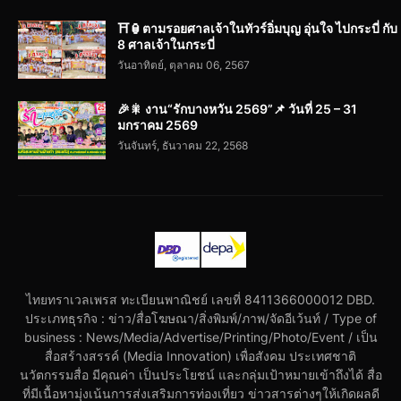
⛩️🏮ตามรอยศาลเจ้าในทัวร์อิ่มบุญ อุ่นใจ ไปกระบี่ กับ
8 ศาลเจ้าในกระบี่
วันอาทิตย์, ตุลาคม 06, 2567
🎉🎇 งาน“รักบางหวัน 2569”📌 วันที่ 25 – 31
มกราคม 2569
วันจันทร์, ธันวาคม 22, 2568
ไทยทราเวลเพรส ทะเบียนพาณิชย์ เลขที่ 8411366000012 DBD.
ประเภทธุรกิจ : ข่าว/สื่อโฆษณา/สิ่งพิมพ์/ภาพ/จัดอีเว้นท์ / Type of
business : News/Media/Advertise/Printing/Photo/Event / เป็น
สื่อสร้างสรรค์ (Media Innovation) เพื่อสังคม ประเทศชาติ
นวัตกรรมสื่อ มีคุณค่า เป็นประโยชน์ และกลุ่มเป้าหมายเข้าถึงได้ สื่อ
ที่มีเนื้อหามุ่งเน้นการส่งเสริมการท่องเที่ยว ข่าวสารต่างๆให้เกิดผลดี