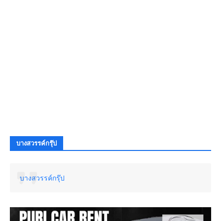
บางสวรรค์กรุ๊ป
บางสวรรค์กรุ๊ป