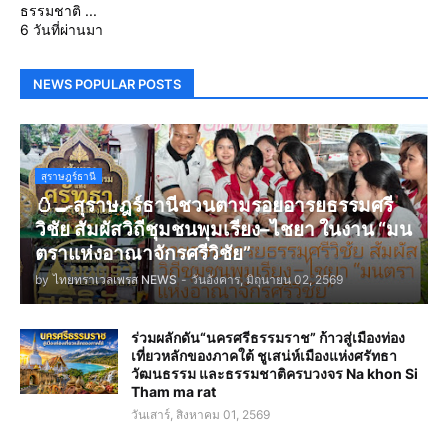
ธรรมชาติ ...
6 วันที่ผ่านมา
NEWS POPULAR POSTS
สุราษฎร์ธานี
🥚🍳สุราษฎร์ธานีชวนตามรอยอารยธรรมศรี
วิชัย สัมผัสวิถีชุมชนพุมเรียง–ไชยา ในงาน “มน
ตราแห่งอาณาจักรศรีวิชัย”
by
ไทยทราเวลเพรส NEWS
-
วันอังคาร, มิถุนายน 02, 2569
ร่วมผลักดัน“นครศรีธรรมราช” ก้าวสู่เมืองท่อง
เที่ยวหลักของภาคใต้ ชูเสน่ห์เมืองแห่งศรัทธา
วัฒนธรรม และธรรมชาติครบวงจร Na khon Si
Tham ma rat
วันเสาร์, สิงหาคม 01, 2569