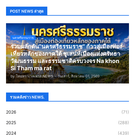
POST NEWS ล่าสุด
นครศรีธรรมราช
ร่วมผลักดัน“นครศรีธรรมราช” ก้าวสู่เมืองท่อง
เที่ยวหลักของภาคใต้ ชูเสน่ห์เมืองแห่งศรัทธา
วัฒนธรรม และธรรมชาติครบวงจร Na khon
Si Tham ma rat
by
ไทยทราเวลเพรส NEWS
-
วันเสาร์, สิงหาคม 01, 2569
รวมคลังข่าว NEWS.
2026
(71)
2025
(288)
2024
(439)