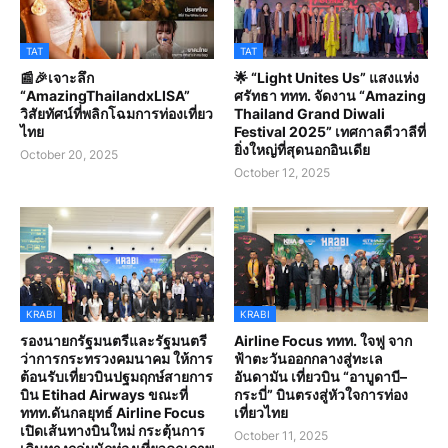
TAT
TAT
📰🎉เจาะลึก
🌟 “Light Unites Us” แสงแห่ง
“AmazingThailandxLISA”
ศรัทธา ททท. จัดงาน “Amazing
วิสัยทัศน์ที่พลิกโฉมการท่องเที่ยว
Thailand Grand Diwali
ไทย
Festival 2025” เทศกาลดีวาลีที่
ยิ่งใหญ่ที่สุดนอกอินเดีย
October 20, 2025
October 12, 2025
KRABI
KRABI
รองนายกรัฐมนตรีและรัฐมนตรี
Airline Focus ททท. ใจฟู จาก
ว่าการกระทรวงคมนาคม ให้การ
ฟ้าตะวันออกกลางสู่ทะเล
ต้อนรับเที่ยวบินปฐมฤกษ์สายการ
อันดามัน เที่ยวบิน “อาบูดาบี–
บิน Etihad Airways ขณะที่
กระบี่” บินตรงสู่หัวใจการท่อง
ททท.ดันกลยุทธ์ Airline Focus
เที่ยวไทย
เปิดเส้นทางบินใหม่ กระตุ้นการ
October 11, 2025