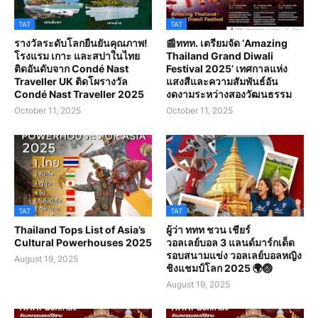
TAT
TAT
รางวัลระดับโลกยืนยันคุณภาพ!
📰ททท. เตรียมจัด ‘Amazing
โรงแรม เกาะ และสปาในไทย
Thailand Grand Diwali
ติดอันดับจาก Condé Nast
Festival 2025’ เทศกาลแห่ง
Traveller UK ติดโผรางวัล
แสงสีและความสัมพันธ์อัน
Condé Nast Traveller 2025
งดงามระหว่างสองวัฒนธรรม
October 11, 2025
October 11, 2025
TAT
TAT
Thailand Tops List of Asia’s
ผู้ว่า ททท ชวน เชียร์
Cultural Powerhouses 2025
วอลเลย์บอล 3 แลนด์มาร์กเด็ด
รอบสนามแข่ง วอลเลย์บอลหญิง
August 19, 2025
ชิงแชมป์โลก 2025 🌍🏐
August 19, 2025