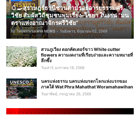
🥚🍳สุราษฎร์ธานีชวนตามรอยอารยธรรมศรี
วิชัย สัมผัสวิถีชุมชนพุมเรียง–ไชยา ในงาน “มน
ตราแห่งอาณาจักรศรีวิชัย”
by
ไทยทราเวลเพรส NEWS
-
วันอังคาร, มิถุนายน 02, 2569
สวนภูเวียง ดอกคัตเตอร์ขาว White cutter
flowers ความงดงามที่เรียบง่ายและความหมายที่
ลึกซึ้ง
วันเสาร์, มกราคม 18, 2568
นครแห่งธรรม นครแห่งมรดกโลกแห่งแรกของ
ภาคใต้ Wat Phra Mahathat Woramahawihan
วันอาทิตย์, กรกฎาคม 26, 2569
.
.
.
.
.
.
.
.
.
.
.
.
.
.
.
.
.
.
.
.
.
.
.
.
.
.
.
.
.
.