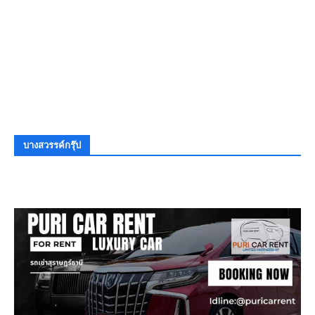
บางสวรรค์กรุ๊ป