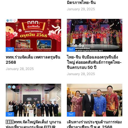
มิตรภาพไทย-จีน
January 29, 2025
TAT
TAT
ททท.ร่วมจัดเต็ม เทศกาลตรุษจีน
ไทย-จีน จับมือฉลองตรุษจีนยิ่ง
2568
ใหญ่ ต่อยอดสัมพันธ์การทูตไทย-
จีนครบรอบ 50 ปี
January 28, 2025
January 28, 2025
TAT
TAT
🇪🇸ททท.จัดใหญ่จัดเต็ม! บุกงาน
เดินทางร่วมประชุมด้านการท่อง
ท่องเที่ยวแดนกระทิงดุ FITUR
เที่ยวอาเซียน ปี พ.ศ. 2568