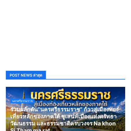
POST NEWS ล่าสุด
นครศรีธรรมราช
ร่วมผลักดัน“นครศรีธรรมราช” ก้าวสู่เมืองท่อง
เที่ยวหลักของภาคใต้ ชูเสน่ห์เมืองแห่งศรัทธา
วัฒนธรรม และธรรมชาติครบวงจร Na khon
Si Tham ma rat