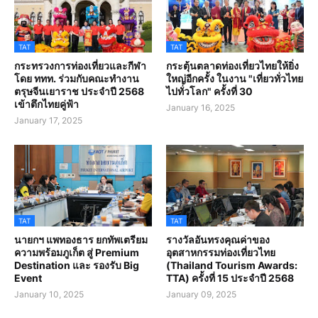
TAT
TAT
กระทรวงการท่องเที่ยวและกีฬา
กระตุ้นตลาดท่องเที่ยวไทยให้ยิ่ง
โดย ททท. ร่วมกับคณะทำงาน
ใหญ่อีกครั้ง ในงาน "เที่ยวทั่วไทย
ตรุษจีนเยาราช ประจำปี 2568
ไปทั่วโลก" ครั้งที่ 30
เข้าตึกไทยคู่ฟ้า
January 16, 2025
January 17, 2025
TAT
TAT
นายกฯ แพทองธาร ยกทัพเตรียม
รางวัลอันทรงคุณค่าของ
ความพร้อมภูเก็ต สู่ Premium
อุตสาหกรรมท่องเที่ยวไทย
Destination และ รองรับ Big
(Thailand Tourism Awards:
Event
TTA) ครั้งที่ 15 ประจำปี 2568
January 10, 2025
January 09, 2025