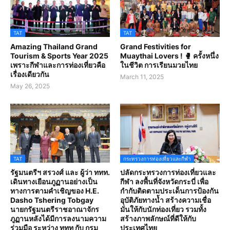
TAT
TAT
Amazing Thailand Grand
Grand Festivities for
Tourism & Sports Year 2025
Muaythai Lovers ! 🥊 ครั้งหนึ่ง
เพราะกีฬาและการท่องเที่ยวคือ
ในชีวิต การเรียนมวยไทย
เรื่องเดียวกัน
March 11, 2025
May 26, 2025
TAT
กระทรวงการท่องเที่ยวและกีฬา
รัฐมนตรีฯ สรวงศ์ และ ผู้ว่า ททท.
ปลัดกระทรวงการท่องเที่ยวและ
เดินทางเยือนภูฏานอย่างเป็น
กีฬา ลงพื้นที่จังหวัดกระบี่ เพื่อ
ทางการตามคำเชิญของ H.E.
กำกับติดตามประเด็นการป้องกัน
Dasho Tshering Tobgay
อุบัติภัยทางน้ำ สร้างความเชื่อ
นายกรัฐมนตรีราชอาณาจักร
มั่นให้กับนักท่องเที่ยว รวมทั้ง
ภูฏานหลังได้มีการลงนามความ
สร้างภาพลักษณ์ที่ดีให้กับ
ร่วมมือ ระหว่าง ททท กับ กรม
ประเทศไทย