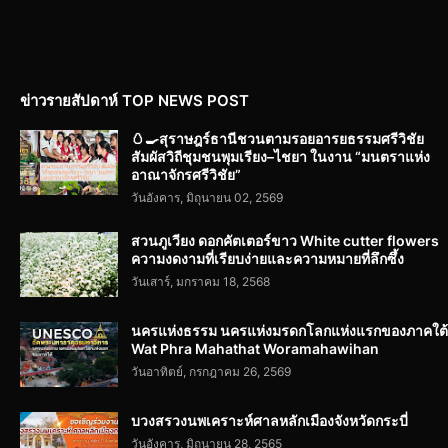
ข่าวรายสัปดาห์ TOP NEWS POST
🥚🍳สุราษฎร์ธานีชวนตามรอยอารยธรรมศรีวิชัย
สัมผัสวิถีชุมชนพุมเรียง–ไชยา ในงาน “มนตราแห่ง
อาณาจักรศรีวิชัย”
วันอังคาร, มิถุนายน 02, 2569
สวนภูเวียง ดอกคัตเตอร์ขาว White cutter flowers
ความงดงามที่เรียบง่ายและความหมายที่ลึกซึ้ง
วันเสาร์, มกราคม 18, 2568
นครแห่งธรรม นครแห่งมรดกโลกแห่งแรกของภาคใต้
Wat Phra Mahathat Woramahawihan
วันอาทิตย์, กรกฎาคม 26, 2569
บวงสรวงนพเคราะห์ศาลหลักเมืองจังหวัดกระบี่
วันอังคาร, มิถุนายน 28, 2565