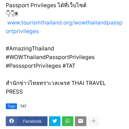
Passport Privileges ได้ที่เว็บไซต์
👇👇🖲️
www.tourismthailand.org/wowthailandpassp
ortprivileges
#AmazingThailand
#WOWThailandPassportPrivileges
#PasssportPrivileges #TAT
สำนักข่าวไทยทราเวลเพรส THAI TRAVEL
PRESS
Tags
TAT
Facebook