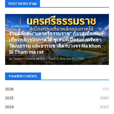
POST NEWS ล่าสุด
นครศรีธรรมราช
ร่วมผลักดัน“นครศรีธรรมราช” ก้าวสู่เมืองท่อง
เที่ยวหลักของภาคใต้ ชูเสน่ห์เมืองแห่งศรัทธา
วัฒนธรรม และธรรมชาติครบวงจร Na khon
Si Tham ma rat
by
ไทยทราเวลเพรส NEWS
-
วันเสาร์, สิงหาคม 01, 2569
รวมคลังข่าว NEWS.
2026
(71)
2025
(288)
2024
(439)