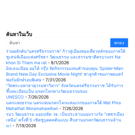
ค้นหาในเว็บ
ร่วมผลักดัน“นครศรีธรรมราช” ก้าวสู่เมืองท่องเที่ยวหลักของภาคใต้
ชูเสน่ห์เมืองแห่งศรัทธา วัฒนธรรม และธรรมชาติครบวงจร Na
khon Si Tham ma rat
- 8/1/2026
มิลเลนเนียม ออโต้ กรุ๊ป จัดกิจกรรมแทนคำขอบคุณ ‘Spider-Man:
Brand New Day Exclusive Movie Night’ พาลูกค้าชมภาพยนตร์
ฟอร์มยักษ์รอบพิเศษ
- 7/31/2026
“วัดพระมหาธาตุวรมหาวิหาร” จังหวัดนครศรีธรรมราช ได้รับการ
ขึ้นทะเบียนเป็น มรดกโลกทางวัฒนธรรมของ
UNESCO
- 7/26/2026
นครแห่งธรรม นครแห่งมรดกโลกแห่งแรกของภาคใต้ Wat Phra
Mahathat Woramahawihan
- 7/26/2026
รมว.วัฒนธรรม มอบปลัด วธ. เป็นประธานมอบรางวัล “เพชรเมือง
เหนือ” ครั้งที่ 5 เชิดชูบุคคลต้นแบบ สืบสานมรดกวัฒนธรรมล้าน
นา
- 7/19/2026