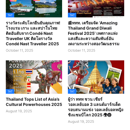
TAT
TAT
รางวัลระดับโลกยืนยันคุณภาพ!
📰ททท. เตรียมจัด ‘Amazing
โรงแรม เกาะ และสปาในไทย
Thailand Grand Diwali
ติดอันดับจาก Condé Nast
Festival 2025’ เทศกาลแห่ง
Traveller UK ติดโผรางวัล
แสงสีและความสัมพันธ์อัน
Condé Nast Traveller 2025
งดงามระหว่างสองวัฒนธรรม
October 11, 2025
October 11, 2025
TAT
TAT
Thailand Tops List of Asia’s
ผู้ว่า ททท ชวน เชียร์
Cultural Powerhouses 2025
วอลเลย์บอล 3 แลนด์มาร์กเด็ด
รอบสนามแข่ง วอลเลย์บอลหญิง
August 19, 2025
ชิงแชมป์โลก 2025 🌍🏐
August 19, 2025