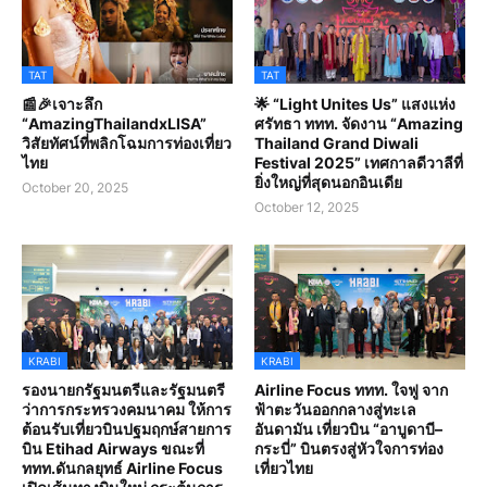
TAT
TAT
📰🎉เจาะลึก
🌟 “Light Unites Us” แสงแห่ง
“AmazingThailandxLISA”
ศรัทธา ททท. จัดงาน “Amazing
วิสัยทัศน์ที่พลิกโฉมการท่องเที่ยว
Thailand Grand Diwali
ไทย
Festival 2025” เทศกาลดีวาลีที่
ยิ่งใหญ่ที่สุดนอกอินเดีย
October 20, 2025
October 12, 2025
KRABI
KRABI
รองนายกรัฐมนตรีและรัฐมนตรี
Airline Focus ททท. ใจฟู จาก
ว่าการกระทรวงคมนาคม ให้การ
ฟ้าตะวันออกกลางสู่ทะเล
ต้อนรับเที่ยวบินปฐมฤกษ์สายการ
อันดามัน เที่ยวบิน “อาบูดาบี–
บิน Etihad Airways ขณะที่
กระบี่” บินตรงสู่หัวใจการท่อง
ททท.ดันกลยุทธ์ Airline Focus
เที่ยวไทย