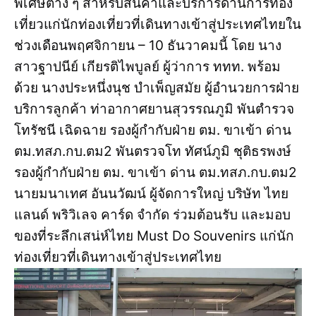
พิเศษต่าง ๆ สำหรับสินค้าและบริการด้านการท่อง
เที่ยวแก่นักท่องเที่ยวที่เดินทางเข้าสู่ประเทศไทยใน
ช่วงเดือนพฤศจิกายน – 10 ธันวาคมนี้ โดย นาง
สาวฐาปนีย์ เกียรติไพบูลย์ ผู้ว่าการ ททท. พร้อม
ด้วย นางประหนึ่งนุช บำเพ็ญสมัย ผู้อำนวยการฝ่าย
บริการลูกค้า ท่าอากาศยานสุวรรณภูมิ พันตำรวจ
โทรัชนี เฉิดฉาย รองผู้กำกับฝ่าย ตม. ขาเข้า ด่าน
ตม.ทสภ.กบ.ตม2 พันตรวจโท ทัศน์ภูมิ ชุติธรพงษ์
รองผู้กำกับฝ่าย ตม. ขาเข้า ด่าน ตม.ทสภ.กบ.ตม2
นายมนาเทศ อันนวัฒน์ ผู้จัดการใหญ่ บริษัท ไทย
แลนด์ พริวิเลจ คาร์ด จำกัด ร่วมต้อนรับ และมอบ
ของที่ระลึกเสน่ห์ไทย Must Do Souvenirs แก่นัก
ท่องเที่ยวที่เดินทางเข้าสู่ประเทศไทย