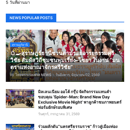
5 วันที่ผ่านมา
NEWS POPULAR POSTS
สุราษฎร์ธานี
🥚🍳สุราษฎร์ธานีชวนตามรอยอารยธรรมศรี
วิชัย สัมผัสวิถีชุมชนพุมเรียง–ไชยา ในงาน “มน
ตราแห่งอาณาจักรศรีวิชัย”
by
ไทยทราเวลเพรส NEWS
-
วันอังคาร, มิถุนายน 02, 2569
มิลเลนเนียม ออโต้ กรุ๊ป จัดกิจกรรมแทนคำ
ขอบคุณ ‘Spider-Man: Brand New Day
Exclusive Movie Night’ พาลูกค้าชมภาพยนตร์
ฟอร์มยักษ์รอบพิเศษ
วันศุกร์, กรกฎาคม 31, 2569
ร่วมผลักดัน“นครศรีธรรมราช” ก้าวสู่เมืองท่อง