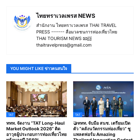
ไทยทราเวลเพรส NEWS
สำนักงาน ไทยทราเวลเพรส THAI TRAVEL
PRESS ------- สื่อมวลชนการท่องเที่ยวไทย
THAI TOURISM NEWS 📧📨
thaitravelpress@gmail.com
YOU MIGHT LIKE ข่าวคนสนใจ
TAT
TAT
ททท. จัดงาน “TAT Long-Haul
🤝ททท. จับมือ สนช. เตรียมเปิด
Market Outlook 2026” ติด
ตัว “คลังนวัตกรรมท่องเที่ยว” ชู
อาวุธผู้ประกอบการท่องเที่ยวไทย
แพลตฟอร์ม Amazing
พร้อมลุยปี 2569!
Thailand Innovation Gadget