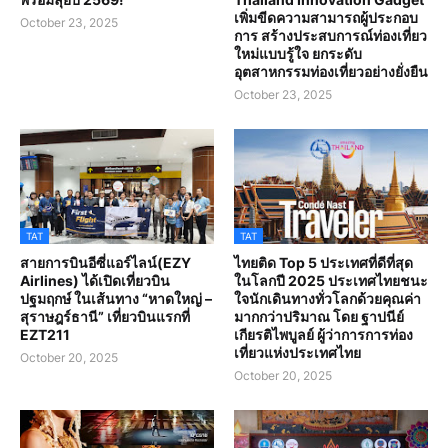
เพิ่มขีดความสามารถผู้ประกอบ
October 23, 2025
การ สร้างประสบการณ์ท่องเที่ยว
ใหม่แบบรู้ใจ ยกระดับ
อุตสาหกรรมท่องเที่ยวอย่างยั่งยืน
October 23, 2025
TAT
TAT
สายการบินอีซี่แอร์ไลน์(EZY
ไทยติด Top 5 ประเทศที่ดีที่สุด
Airlines) ได้เปิดเที่ยวบิน
ในโลกปี 2025 ประเทศไทยชนะ
ปฐมฤกษ์ ในเส้นทาง “หาดใหญ่ –
ใจนักเดินทางทั่วโลกด้วยคุณค่า
สุราษฎร์ธานี” เที่ยวบินแรกที่
มากกว่าปริมาณ โดย ฐาปนีย์
EZT211
เกียรติไพบูลย์ ผู้ว่าการการท่อง
เที่ยวแห่งประเทศไทย
October 20, 2025
October 20, 2025