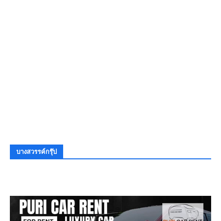
บางสวรรค์กรุ๊ป