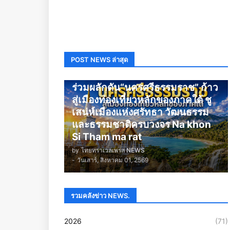
POST NEWS ล่าสุด
นครศรีธรรมราช
ร่วมผลักดัน“นครศรีธรรมราช” ก้าว
สู่เมืองท่องเที่ยวหลักของภาคใต้ ชู
เสน่ห์เมืองแห่งศรัทธา วัฒนธรรม
และธรรมชาติครบวงจร Na khon
Si Tham ma rat
by
ไทยทราเวลเพรส NEWS
-
วันเสาร์, สิงหาคม 01, 2569
รวมคลังข่าว NEWS.
2026
(71)