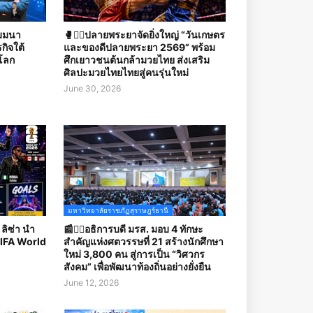
ัมมนา
🥊🤼‍♀️ปลายพระยาจัดยิ่งใหญ่ “วันเกษตร
กิจใต้
และของดีปลายพระยา 2569” พร้อม
โลก
ศึกเยาวชนต้นกล้ามวยไทย ส่งเสริม
ศิลปะมวยไทยไทยสู่คนรุ่นใหม่
June 30, 2026
มหาวิทยาลัยราชภัฏสุราษฎร์ธานี
ลิซ่า นำ
📰✍🏻อธิการบดี มรส. มอบ 4 ทักษะ
FIFA World
สำคัญแห่งศตวรรษที่ 21 สร้างนักศึกษา
ใหม่ 3,800 คน สู่การเป็น “วิศวกร
สังคม” เพื่อพัฒนาท้องถิ่นอย่างยั่งยืน
June 12, 2026