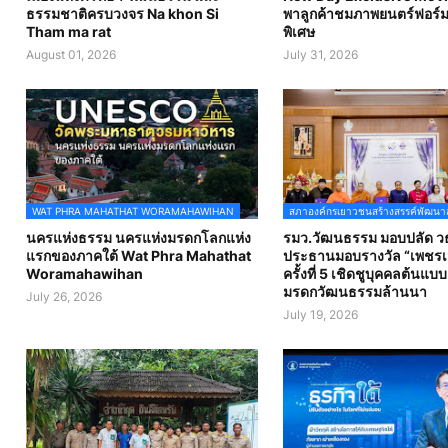
ธรรมชาติครบวงจร Na khon Si
พาลูกค้าชมภาพยนตร์ฟอร์ม
Tham ma rat
พิเศษ
August 01, 2026
July 31, 2026
WAT PHRA MAHATHAT WORAMAHAWIHAN
สภาองค์กรเยาวชนสร้างสรรค์พัฒนา
นครแห่งธรรม นครแห่งมรดกโลกแห่ง
รมว.วัฒนธรรม มอบปลัด วธ
แรกของภาคใต้ Wat Phra Mahathat
ประธานมอบรางวัล “เพชรเม
Woramahawihan
ครั้งที่ 5 เชิดชูบุคคลต้นแบ
มรดกวัฒนธรรมล้านนา
July 26, 2026
July 19, 2026