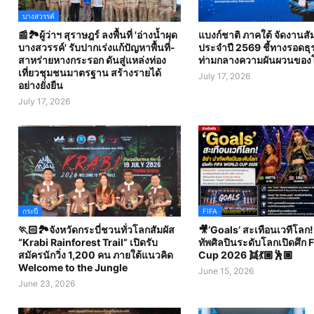
บางสวรรค์
📰🏞️ผู้ว่าฯ สุราษฎร์ ลงพื้นที่ 'อ่างน้ำผุด
แบงก์ชาติ ภาคใต้ จัดงานส
บางสวรรค์' รับปากเร่งแก้ปัญหาพื้นที่-
ประจำปี 2569 ชี้ทางรอดธุร
สาหร่ายหางกระรอก ดันสู่แหล่งท่อง
ท่ามกลางความผันผวนของ
เที่ยวชุมชนมาตรฐาน สร้างรายได้
July 17, 2026
อย่างยั่งยืน
July 17, 2026
กระบี่
FIFA
🏃🏻🏞️จังหวัดกระบี่ชวนทั่วโลกสัมผัส
🎥‘Goals’ สะเทือนเวทีโลก! 
“Krabi Rainforest Trail” เปิดรับ
ทัพศิลปินระดับโลกเปิดศึก 
สมัครนักวิ่ง 1,200 คน ภายใต้แนวคิด
Cup 2026 👯💃🏼🕺🏽
Welcome to the Jungle
June 15, 2026
June 23, 2026