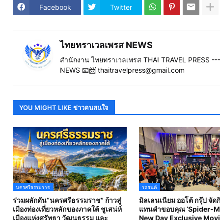
Facebook
Twitter
ไทยทราเวลเพรส NEWS
สำนักงาน ไทยทราเวลเพรส THAI TRAVEL PRESS ----
NEWS 📧📨 thaitravelpress@gmail.com
YOU MIGHT LIKE ข่าวคนสนใจ
นครศรีธรรมราช
รถยนต์
ร่วมผลักดัน“นครศรีธรรมราช” ก้าวสู่
มิลเลนเนียม ออโต้ กรุ๊ป จัด
เมืองท่องเที่ยวหลักของภาคใต้ ชูเสน่ห์
แทนคำขอบคุณ ‘Spider-M
เมืองแห่งศรัทธา วัฒนธรรม และ
New Day Exclusive Movi