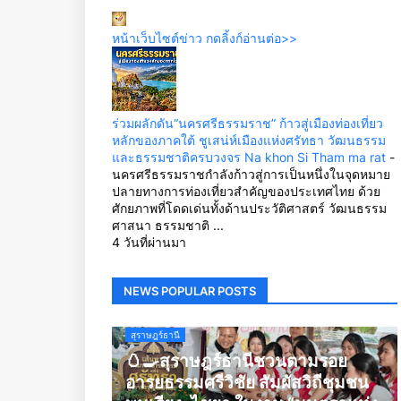
หน้าเว็บไซต์ข่าว กดลิ้งก์อ่านต่อ>>
ร่วมผลักดัน“นครศรีธรรมราช” ก้าวสู่เมืองท่องเที่ยว
หลักของภาคใต้ ชูเสน่ห์เมืองแห่งศรัทธา วัฒนธรรม
และธรรมชาติครบวงจร Na khon Si Tham ma rat
-
นครศรีธรรมราชกำลังก้าวสู่การเป็นหนึ่งในจุดหมาย
ปลายทางการท่องเที่ยวสำคัญของประเทศไทย ด้วย
ศักยภาพที่โดดเด่นทั้งด้านประวัติศาสตร์ วัฒนธรรม
ศาสนา ธรรมชาติ ...
4 วันที่ผ่านมา
NEWS POPULAR POSTS
สุราษฎร์ธานี
🥚🍳สุราษฎร์ธานีชวนตามรอย
อารยธรรมศรีวิชัย สัมผัสวิถีชุมชน