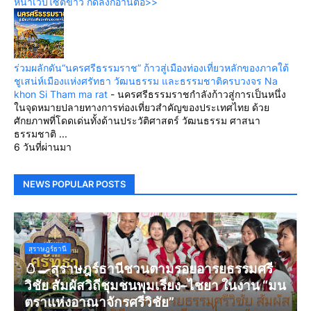
หน้าเว็บไซต์ข่าว กดลิ้งก์อ่านต่อ>>
ร่วมผลักดัน“นครศรีธรรมราช” ก้าวสู่เมืองท่องเที่ยวหลักของภาคใต้
ชูเสน่ห์เมืองแห่งศรัทธา วัฒนธรรม และธรรมชาติครบวงจร Na
khon Si Tham ma rat
-
นครศรีธรรมราชกำลังก้าวสู่การเป็นหนึ่ง
ในจุดหมายปลายทางการท่องเที่ยวสำคัญของประเทศไทย ด้วย
ศักยภาพที่โดดเด่นทั้งด้านประวัติศาสตร์ วัฒนธรรม ศาสนา
ธรรมชาติ ...
6 วันที่ผ่านมา
NEWS POPULAR POSTS
สุราษฎร์ธานี
🥚🍳สุราษฎร์ธานีชวนตามรอยอารยธรรมศรี
วิชัย สัมผัสวิถีชุมชนพุมเรียง–ไชยา ในงาน “มน
ตราแห่งอาณาจักรศรีวิชัย”