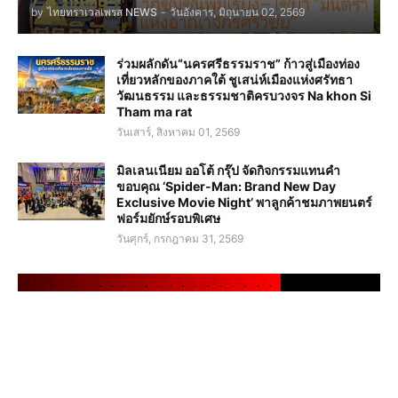
by
ไทยทราเวลเพรส NEWS
-
วันอังคาร, มิถุนายน 02, 2569
ร่วมผลักดัน“นครศรีธรรมราช” ก้าวสู่เมืองท่อง
เที่ยวหลักของภาคใต้ ชูเสน่ห์เมืองแห่งศรัทธา
วัฒนธรรม และธรรมชาติครบวงจร Na khon Si
Tham ma rat
วันเสาร์, สิงหาคม 01, 2569
มิลเลนเนียม ออโต้ กรุ๊ป จัดกิจกรรมแทนคำ
ขอบคุณ ‘Spider-Man: Brand New Day
Exclusive Movie Night’ พาลูกค้าชมภาพยนตร์
ฟอร์มยักษ์รอบพิเศษ
วันศุกร์, กรกฎาคม 31, 2569
.
.
.
.
.
.
.
.
.
.
.
.
.
.
.
.
.
.
.
.
.
.
.
.
.
.
.
.
.
.