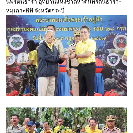
นพรัตน์ธารา อุทยานแห่งชาติหาดนพรัตน์ธารา-
หมู่เกาะพีพี จังหวัดกระบี่