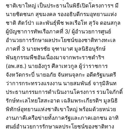
ชาติเขาใหญ่ เป็นประธานในพิธีเปิดโครงการฯ มี
นายชิดชนก สุขมงคล รองอธิบดีกรมอุทยานแห่ง
ชาติ สัตว์ป่า และพันธุ์พืช พลเรือโท สุวัจ ดอนสกุล
ผู้บัญชาการทัพเรือภาคที่ 3/ ผู้อำนวยการศูนย์
อำนวยการรักษาผลประโยชน์ของชาติทางทะเล
ภาคที่ 3 นายพรชัย จุฑามาศ มูลนิธิอนุรักษ์
พันธุกรรมพืชอันเนื่องมาจากพระราชดำริฯ
(อพ.สธ.) นายอังกูร ศีลาเทวกูล ผู้ว่าราชการ
จังหวัดกระบี่ นายอภัย จันทนจุลกะ อดีตรัฐมนตรี
ว่าการกระทรวงแรงงาน นายสมพันธ์ จารุมิลินท
ประธานกรรมการดำเนินงานโครงการ รวมใจภักดิ์
รักษ์ทะเลไทยใสสะอาด เฉลิมพระเกียรติฯ มูลนิธิ
พิทักษ์อุทยานแห่งชาติเขาใหญ่ พร้อมด้วยหน่วย
งานภาคีเครือข่ายทั้งภาครัฐและภาคเอกชน อาทิ
ศูนย์อำนวยการรักษาผลประโยชน์ของชาติทาง