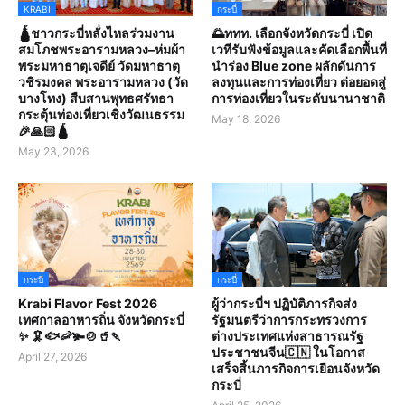
KRABI
กระบี่
🛕ชาวกระบี่หลั่งไหลร่วมงาน
🌅ททท. เลือกจังหวัดกระบี่ เปิด
สมโภชพระอารามหลวง–ห่มผ้า
เวทีรับฟังข้อมูลและคัดเลือกพื้นที่
พระมหาธาตุเจดีย์ วัดมหาธาตุ
นำร่อง Blue zone ผลักดันการ
วชิรมงคล พระอารามหลวง (วัด
ลงทุนและการท่องเที่ยว ต่อยอดสู่
บางโทง) สืบสานพุทธศรัทธา
การท่องเที่ยวในระดับนานาชาติ
กระตุ้นท่องเที่ยวเชิงวัฒนธรรม
May 18, 2026
🎉🙏🏻🛕
May 23, 2026
กระบี่
กระบี่
Krabi Flavor Fest 2026
ผู้ว่ากระบี่ฯ ปฏิบัติภารกิจส่ง
เทศกาลอาหารถิ่น จังหวัดกระบี่
รัฐมนตรีว่าการกระทรวงการ
✨ 🦑🐟🦐🫚🍲🥤🍡
ต่างประเทศแห่งสาธารณรัฐ
ประชาชนจีน🇨🇳 ในโอกาส
April 27, 2026
เสร็จสิ้นภารกิจการเยือนจังหวัด
กระบี่