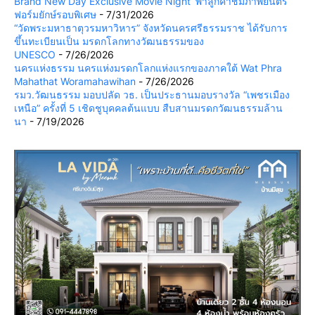
Brand New Day Exclusive Movie Night’ พาลูกค้าชมภาพยนตร์
ฟอร์มยักษ์รอบพิเศษ
- 7/31/2026
“วัดพระมหาธาตุวรมหาวิหาร” จังหวัดนครศรีธรรมราช ได้รับการ
ขึ้นทะเบียนเป็น มรดกโลกทางวัฒนธรรมของ
UNESCO
- 7/26/2026
นครแห่งธรรม นครแห่งมรดกโลกแห่งแรกของภาคใต้ Wat Phra
Mahathat Woramahawihan
- 7/26/2026
รมว.วัฒนธรรม มอบปลัด วธ. เป็นประธานมอบรางวัล “เพชรเมือง
เหนือ” ครั้งที่ 5 เชิดชูบุคคลต้นแบบ สืบสานมรดกวัฒนธรรมล้าน
นา
- 7/19/2026