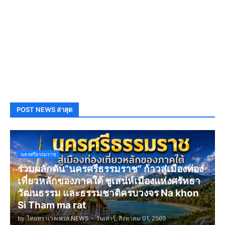
POST NEWS ล่าสุด
นครศรีธรรมราช
ร่วมผลักดัน“นครศรีธรรมราช” ก้าวสู่เมืองท่อง
เที่ยวหลักของภาคใต้ ชูเสน่ห์เมืองแห่งศรัทธา
วัฒนธรรม และธรรมชาติครบวงจร Na khon
Si Tham ma rat
by
ไทยทราเวลเพรส NEWS
-
วันเสาร์, สิงหาคม 01, 2569