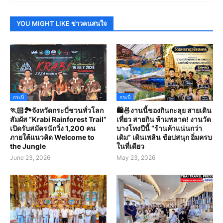
YOU MIGHT LIKE ข่าวคนสนใจ
กระบี่
กระบี่
🏃🏻🏞️จังหวัดกระบี่ชวนทั่วโลก
🛍️🍜งานนี้ของกินกะลุย สายเดิน
สัมผัส “Krabi Rainforest Trail”
เที่ยว สายกิน ห้ามพลาด! งานวัด
เปิดรับสมัครนักวิ่ง 1,200 คน
บางโทงปีนี้ “ร้านค้าแน่นกว่า
ภายใต้แนวคิด Welcome to
เดิม” เดินเพลิน ช้อปสนุก อิ่มครบ
the Jungle
ในที่เดียว
June 23, 2026
May 23, 2026