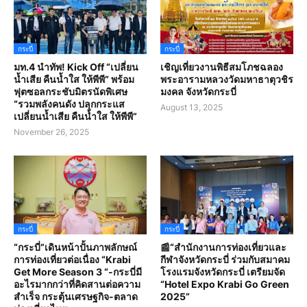
กระบี่
กระบี่
มท.4 นำทัพ! Kick Off “เปลี่ยน
เชิญเที่ยวงานพิธีสมโภชฉลอง
น้ำเสีย คืนน้ำใส ให้พีพี” พร้อม
พระอารามหลวงวัดมหาธาตุวชิร
ฟุตซอลกระชับมิตรนัดพิเศษ
มงคล จังหวัดกระบี่
“รวมพลังคนดัง ปลุกกระแส
August 13, 2025
เปลี่ยนน้ำเสีย คืนน้ำใส ให้พีพี”
November 26, 2025
กระบี่
กระบี่
“กระบี่”เดินหน้าปั้นภาพลักษณ์
📰“สํานักงานการท่องเที่ยวและ
การท่องเที่ยวต่อเนื่อง “Krabi
กีฬาจังหวัดกระบี่ ร่วมกับสมาคม
Get More Season 3 “-กระบี่มี
โรงแรมจังหวัดกระบี่ เตรียมจัด
อะไรมากกว่าที่คิดสานต่อความ
“Hotel Expo Krabi Go Green
สำเร็จ กระตุ้นเศรษฐกิจ-ตลาด
2025”