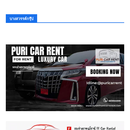
บางสวรรค์กรุ๊ป