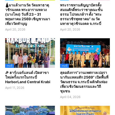
🛕มาแล้วงานวัด วัดมหาธาตุ
พระราชทานสัญญาบัตรตั้ง
วชิรมงคล พระอารามหลวง
สมณศักดิ์พระราชาคณะชั้น
(บางโทง) วันที่ 23 – 31
ธรรม โปรดเกล้าฯ ตั้ง “พระ
พฤษภาคม 2569 เชิญชวนมา
ธรรมวชิรพุทธาคม” ณ วัด
เที่ยววัดทำบุญ
มหาธาตุวชิรมงคล จ.กระบี่
April 20, 2026
April 20, 2026
กระบี่
กระบี่
🎉 ฮาร์เบอร์แลนด์ เปิดสาขา
สุดอลังการ“งานเทศกาลเปอรา
ใหม่ครั้งแรกในกระบี่
นากันแหลมสัก 2569” เปิดพื้นที่
HarborLand Central Krabi
วัฒนธรรม จ.กระบี่ ผลักดันท่อง
เที่ยวเชิงวัฒนธรรมและวิถี
April 11, 2026
ชุมชน
April 04, 2026