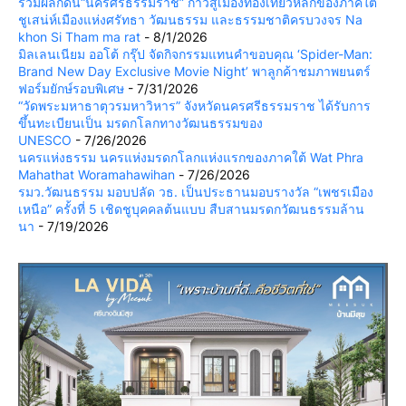
ร่วมผลักดัน“นครศรีธรรมราช” ก้าวสู่เมืองท่องเที่ยวหลักของภาคใต้
ชูเสน่ห์เมืองแห่งศรัทธา วัฒนธรรม และธรรมชาติครบวงจร Na
khon Si Tham ma rat
- 8/1/2026
มิลเลนเนียม ออโต้ กรุ๊ป จัดกิจกรรมแทนคำขอบคุณ ‘Spider-Man:
Brand New Day Exclusive Movie Night’ พาลูกค้าชมภาพยนตร์
ฟอร์มยักษ์รอบพิเศษ
- 7/31/2026
“วัดพระมหาธาตุวรมหาวิหาร” จังหวัดนครศรีธรรมราช ได้รับการ
ขึ้นทะเบียนเป็น มรดกโลกทางวัฒนธรรมของ
UNESCO
- 7/26/2026
นครแห่งธรรม นครแห่งมรดกโลกแห่งแรกของภาคใต้ Wat Phra
Mahathat Woramahawihan
- 7/26/2026
รมว.วัฒนธรรม มอบปลัด วธ. เป็นประธานมอบรางวัล “เพชรเมือง
เหนือ” ครั้งที่ 5 เชิดชูบุคคลต้นแบบ สืบสานมรดกวัฒนธรรมล้าน
นา
- 7/19/2026