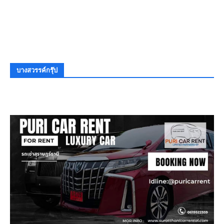
บางสวรรค์กรุ๊ป