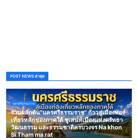
POST NEWS ล่าสุด
นครศรีธรรมราช
ร่วมผลักดัน“นครศรีธรรมราช” ก้าวสู่เมืองท่อง
เที่ยวหลักของภาคใต้ ชูเสน่ห์เมืองแห่งศรัทธา
วัฒนธรรม และธรรมชาติครบวงจร Na khon
Si Tham ma rat