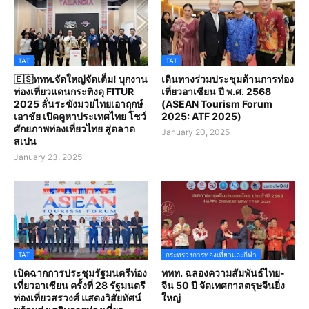
TAT
TAT
🇪🇸ททท.จัดใหญ่จัดเต็ม! บุกงาน
เดินทางร่วมประชุมด้านการท่อง
ท่องเที่ยวแดนกระทิงดุ FITUR
เที่ยวอาเซียน ปี พ.ศ. 2568
2025 ลั่นระฆังมวยไทยเอาฤกษ์
(ASEAN Tourism Forum
เอาชัย เปิดคูหาประเทศไทย โชว์
2025: ATF 2025)
ศักยภาพท่องเที่ยวไทย สู่ตลาด
January 20, 2025
สเปน
January 23, 2025
TAT
กระทรวงการท่องเที่ยวและกีฬา
เปิดฉากการประชุมรัฐมนตรีท่อง
ททท. ฉลองความสัมพันธ์ไทย-
เที่ยวอาเซียน ครั้งที่ 28 รัฐมนตรี
จีน 50 ปี จัดเทศกาลตรุษจีนยิ่ง
ท่องเที่ยวสรวงศ์ แสดงวิสัยทัศน์
ใหญ่