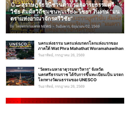
🥚🍳สุราษฎร์ธานีชวนตามรอยอารยธรรมศรี
วิชัย สัมผัสวิถีชุมชนพุมเรียง–ไชยา ในงาน “มน
ตราแห่งอาณาจักรศรีวิชัย”
by
ไทยทราเวลเพรส NEWS
-
วันอังคาร, มิถุนายน 02, 2569
นครแห่งธรรม นครแห่งมรดกโลกแห่งแรกของ
ภาคใต้ Wat Phra Mahathat Woramahawihan
วันอาทิตย์, กรกฎาคม 26, 2569
“วัดพระมหาธาตุวรมหาวิหาร” จังหวัด
นครศรีธรรมราช ได้รับการขึ้นทะเบียนเป็น มรดก
โลกทางวัฒนธรรมของ UNESCO
วันอาทิตย์, กรกฎาคม 26, 2569
.
.
.
.
.
.
.
.
.
.
.
.
.
.
.
.
.
.
.
.
.
.
.
.
.
.
.
.
.
.