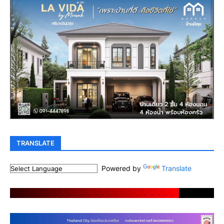
TRANSLATE
Powered by
Translate
.
.
.
.
.
.
.
.
.
.
.
.
.
.
.
.
.
.
.
.
.
.
.
.
.
.
.
.
.
.