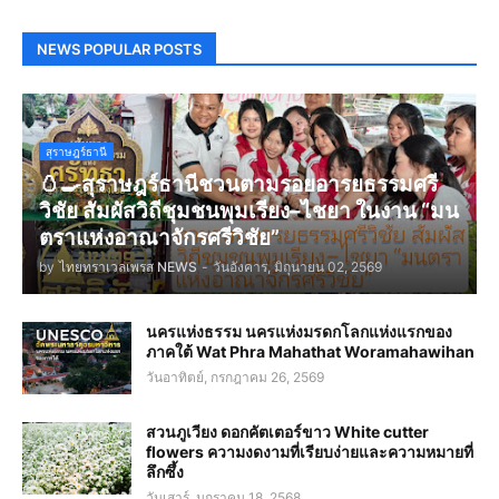
NEWS POPULAR POSTS
สุราษฎร์ธานี
🥚🍳สุราษฎร์ธานีชวนตามรอยอารยธรรมศรี
วิชัย สัมผัสวิถีชุมชนพุมเรียง–ไชยา ในงาน “มน
ตราแห่งอาณาจักรศรีวิชัย”
by
ไทยทราเวลเพรส NEWS
-
วันอังคาร, มิถุนายน 02, 2569
นครแห่งธรรม นครแห่งมรดกโลกแห่งแรกของ
ภาคใต้ Wat Phra Mahathat Woramahawihan
วันอาทิตย์, กรกฎาคม 26, 2569
สวนภูเวียง ดอกคัตเตอร์ขาว White cutter
flowers ความงดงามที่เรียบง่ายและความหมายที่
ลึกซึ้ง
วันเสาร์, มกราคม 18, 2568