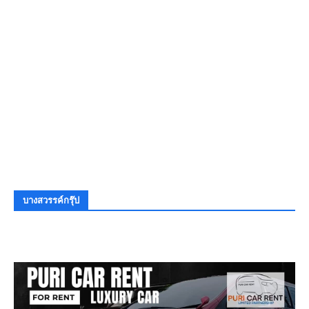
บางสวรรค์กรุ๊ป