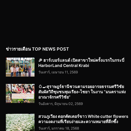
ข่าวรายเดือน TOP NEWS POST
🎉 ฮาร์เบอร์แลนด์ เปิดสาขาใหม่ครั้งแรกในกระบี่
HarborLand Central Krabi
วันเสาร์, เมษายน 11, 2569
🥚🍳สุราษฎร์ธานีชวนตามรอยอารยธรรมศรีวิชัย
สัมผัสวิถีชุมชนพุมเรียง–ไชยา ในงาน “มนตราแห่ง
อาณาจักรศรีวิชัย”
วันอังคาร, มิถุนายน 02, 2569
สวนภูเวียง ดอกคัตเตอร์ขาว White cutter flowers
ความงดงามที่เรียบง่ายและความหมายที่ลึกซึ้ง
วันเสาร์, มกราคม 18, 2568