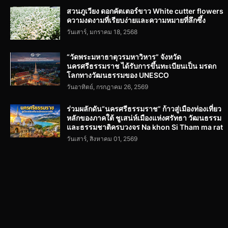
สวนภูเวียง ดอกคัตเตอร์ขาว White cutter flowers
ความงดงามที่เรียบง่ายและความหมายที่ลึกซึ้ง
วันเสาร์, มกราคม 18, 2568
“วัดพระมหาธาตุวรมหาวิหาร” จังหวัด
นครศรีธรรมราช ได้รับการขึ้นทะเบียนเป็น มรดก
โลกทางวัฒนธรรมของ UNESCO
วันอาทิตย์, กรกฎาคม 26, 2569
ร่วมผลักดัน“นครศรีธรรมราช” ก้าวสู่เมืองท่องเที่ยว
หลักของภาคใต้ ชูเสน่ห์เมืองแห่งศรัทธา วัฒนธรรม
และธรรมชาติครบวงจร Na khon Si Tham ma rat
วันเสาร์, สิงหาคม 01, 2569