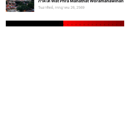
ภาคใต้ Wat Phra Mahathat Woramahawihan
วันอาทิตย์, กรกฎาคม 26, 2569
.
.
.
.
.
.
.
.
.
.
.
.
.
.
.
.
.
.
.
.
.
.
.
.
.
.
.
.
.
.