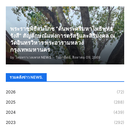
พระราชพิธีสมโภช “ต้นพระศรีมหาโพธิพุทธ
รังสี” สัญลักษณ์แห่งการตรัสรู้และสิริมงคล ณ
วัดอินทรวิหาร พระอารามหลวง
กรุงเทพมหานคร
by
ไทยทราเวลเพรส NEWS
-
วันอาทิตย์, สิงหาคม 09, 2569
รวมคลังข่าว NEWS.
2026
(72)
2025
(288)
2024
(439)
2023
(292)