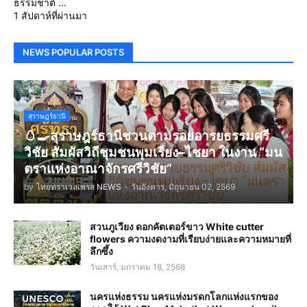
ธรรมชาติ ...
1 สัปดาห์ที่ผ่านมา
NEWS POPULAR POSTS
สุราษฎร์ธานี
🥚🍳สุราษฎร์ธานีชวนตามรอยอารยธรรมศรี
วิชัย สัมผัสวิถีชุมชนพุมเรียง–ไชยา ในงาน “มน
ตราแห่งอาณาจักรศรีวิชัย”
by
ไทยทราเวลเพรส NEWS
-
วันอังคาร, มิถุนายน 02, 2569
สวนภูเวียง ดอกคัตเตอร์ขาว White cutter
flowers ความงดงามที่เรียบง่ายและความหมายที่
ลึกซึ้ง
วันเสาร์, มกราคม 18, 2568
นครแห่งธรรม นครแห่งมรดกโลกแห่งแรกของ