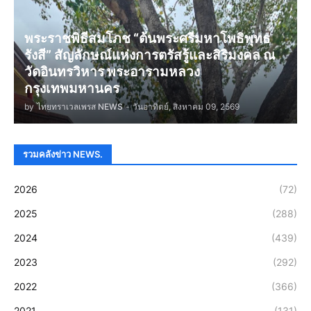
พระราชพิธีสมโภช “ต้นพระศรีมหาโพธิพุทธ
รังสี” สัญลักษณ์แห่งการตรัสรู้และสิริมงคล ณ
วัดอินทรวิหาร พระอารามหลวง
กรุงเทพมหานคร
by
ไทยทราเวลเพรส NEWS
-
วันอาทิตย์, สิงหาคม 09, 2569
รวมคลังข่าว NEWS.
2026
(72)
2025
(288)
2024
(439)
2023
(292)
2022
(366)
2021
(131)