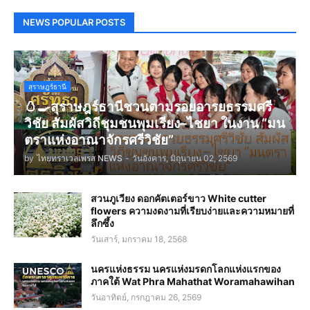
NEWS POPULAR POSTS
สุราษฎร์ธานี
🥚🍳สุราษฎร์ธานีชวนตามรอยอารยธรรมศรี
วิชัย สัมผัสวิถีชุมชนพุมเรียง–ไชยา ในงาน “มน
ตราแห่งอาณาจักรศรีวิชัย”
by
ไทยทราเวลเพรส NEWS
-
วันอังคาร, มิถุนายน 02, 2569
สวนภูเวียง ดอกคัตเตอร์ขาว White cutter
flowers ความงดงามที่เรียบง่ายและความหมายที่
ลึกซึ้ง
วันเสาร์, มกราคม 18, 2568
นครแห่งธรรม นครแห่งมรดกโลกแห่งแรกของ
ภาคใต้ Wat Phra Mahathat Woramahawihan
วันอาทิตย์, กรกฎาคม 26, 2569