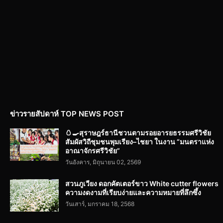
ข่าวรายสัปดาห์ TOP NEWS POST
🥚🍳สุราษฎร์ธานีชวนตามรอยอารยธรรมศรีวิชัย
สัมผัสวิถีชุมชนพุมเรียง–ไชยา ในงาน “มนตราแห่ง
อาณาจักรศรีวิชัย”
วันอังคาร, มิถุนายน 02, 2569
สวนภูเวียง ดอกคัตเตอร์ขาว White cutter flowers
ความงดงามที่เรียบง่ายและความหมายที่ลึกซึ้ง
วันเสาร์, มกราคม 18, 2568