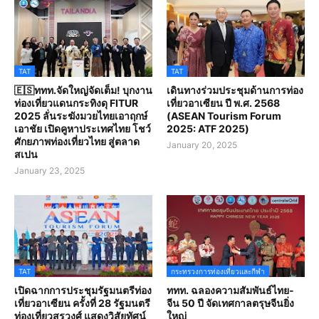
TAT
TAT
🇪🇸ททท.จัดใหญ่จัดเต็ม! บุกงาน
เดินทางร่วมประชุมด้านการท่อง
ท่องเที่ยวแดนกระทิงดุ FITUR
เที่ยวอาเซียน ปี พ.ศ. 2568
2025 ลั่นระฆังมวยไทยเอาฤกษ์
(ASEAN Tourism Forum
เอาชัย เปิดคูหาประเทศไทย โชว์
2025: ATF 2025)
ศักยภาพท่องเที่ยวไทย สู่ตลาด
January 20, 2025
สเปน
January 23, 2025
TAT
กระทรวงการท่องเที่ยวและกีฬา
เปิดฉากการประชุมรัฐมนตรีท่อง
ททท. ฉลองความสัมพันธ์ไทย-
เที่ยวอาเซียน ครั้งที่ 28 รัฐมนตรี
จีน 50 ปี จัดเทศกาลตรุษจีนยิ่ง
ท่องเที่ยวสรวงศ์ แสดงวิสัยทัศน์
ใหญ่