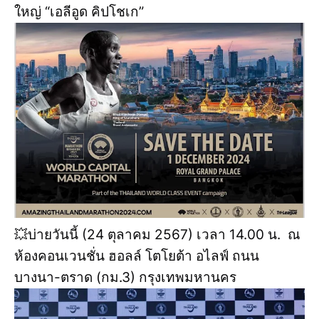
ใหญ่ “เอลีอูด คิปโชเก”
💥บ่ายวันนี้ (24 ตุลาคม 2567) เวลา 14.00 น. ณ
ห้องคอนเวนชั่น ฮอลล์ โตโยต้า อไลฟ์ ถนน
บางนา-ตราด (กม.3) กรุงเทพมหานคร