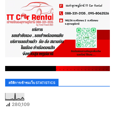
.
.
.
.
.
.
.
.
.
.
.
.
.
.
.
.
.
.
.
.
.
.
.
.
.
.
.
.
.
.
สถิติการเข้าชมเว็บ STATISTICS
280,109