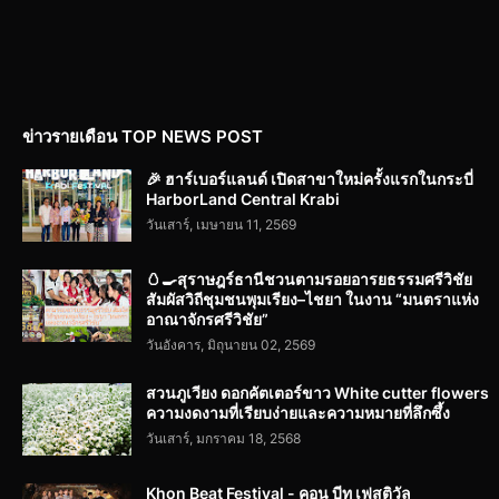
ข่าวรายเดือน TOP NEWS POST
🎉 ฮาร์เบอร์แลนด์ เปิดสาขาใหม่ครั้งแรกในกระบี่
HarborLand Central Krabi
วันเสาร์, เมษายน 11, 2569
🥚🍳สุราษฎร์ธานีชวนตามรอยอารยธรรมศรีวิชัย
สัมผัสวิถีชุมชนพุมเรียง–ไชยา ในงาน “มนตราแห่ง
อาณาจักรศรีวิชัย”
วันอังคาร, มิถุนายน 02, 2569
สวนภูเวียง ดอกคัตเตอร์ขาว White cutter flowers
ความงดงามที่เรียบง่ายและความหมายที่ลึกซึ้ง
วันเสาร์, มกราคม 18, 2568
Khon Beat Festival - คอน บีท เฟสติวัล