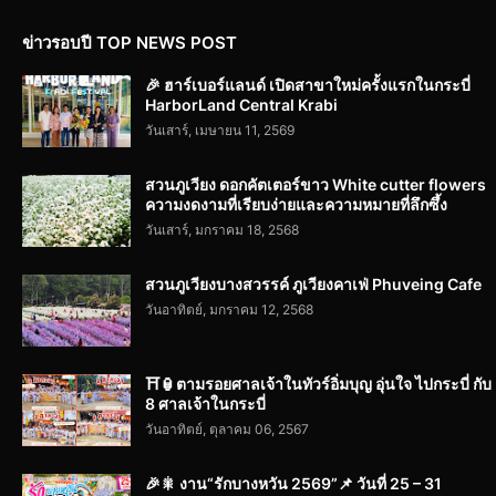
ข่าวรอบปี TOP NEWS POST
🎉 ฮาร์เบอร์แลนด์ เปิดสาขาใหม่ครั้งแรกในกระบี่
HarborLand Central Krabi
วันเสาร์, เมษายน 11, 2569
สวนภูเวียง ดอกคัตเตอร์ขาว White cutter flowers
ความงดงามที่เรียบง่ายและความหมายที่ลึกซึ้ง
วันเสาร์, มกราคม 18, 2568
สวนภูเวียงบางสวรรค์ ภูเวียงคาเฟ่ Phuveing Cafe
วันอาทิตย์, มกราคม 12, 2568
⛩️🏮ตามรอยศาลเจ้าในทัวร์อิ่มบุญ อุ่นใจ ไปกระบี่ กับ
8 ศาลเจ้าในกระบี่
วันอาทิตย์, ตุลาคม 06, 2567
🎉🎇 งาน“รักบางหวัน 2569”📌 วันที่ 25 – 31