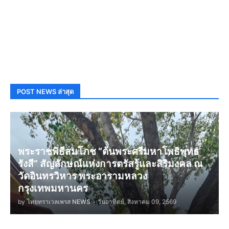
POST NEWS ล่าสุด
พระราชพิธีสมโภช “ต้นพระศรีมหาโพธิพุทธ
รังสี” สัญลักษณ์แห่งการตรัสรู้และสิริมงคล ณ
วัดอินทรวิหาร พระอารามหลวง
กรุงเทพมหานคร
by
ไทยทราเวลเพรส NEWS
-
วันอาทิตย์, สิงหาคม 09, 2569