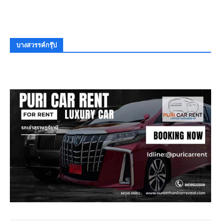
บางสวรรค์กรุ๊ป