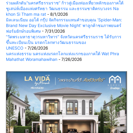
ร่วมผลักดัน“นครศรีธรรมราช” ก้าวสู่เมืองท่องเที่ยวหลักของภาคใต้
ชูเสน่ห์เมืองแห่งศรัทธา วัฒนธรรม และธรรมชาติครบวงจร Na
khon Si Tham ma rat
- 8/1/2026
มิลเลนเนียม ออโต้ กรุ๊ป จัดกิจกรรมแทนคำขอบคุณ ‘Spider-Man:
Brand New Day Exclusive Movie Night’ พาลูกค้าชมภาพยนตร์
ฟอร์มยักษ์รอบพิเศษ
- 7/31/2026
“วัดพระมหาธาตุวรมหาวิหาร” จังหวัดนครศรีธรรมราช ได้รับการ
ขึ้นทะเบียนเป็น มรดกโลกทางวัฒนธรรมของ
UNESCO
- 7/26/2026
นครแห่งธรรม นครแห่งมรดกโลกแห่งแรกของภาคใต้ Wat Phra
Mahathat Woramahawihan
- 7/26/2026