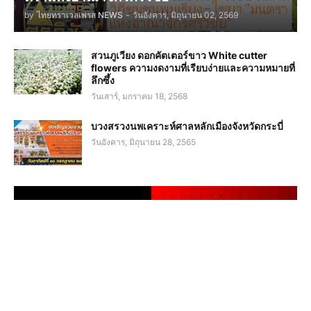
by
ไทยทราเวลเพรส NEWS
-
วันอังคาร, มิถุนายน 02, 2569
สวนภูเวียง ดอกคัตเตอร์ขาว White cutter
flowers ความงดงามที่เรียบง่ายและความหมายที่
ลึกซึ้ง
วันเสาร์, มกราคม 18, 2568
บวงสรวงนพเคราะห์ศาลหลักเมืองจังหวัดกระบี่
วันอังคาร, มิถุนายน 28, 2565
.
.
.
.
.
.
.
.
.
.
.
.
.
.
.
.
.
.
.
.
.
.
.
.
.
.
.
.
.
.