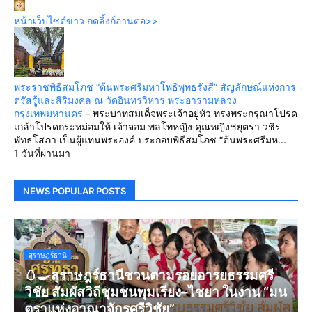
หน้าเว็บไซต์ข่าว กดลิ้งก์อ่านต่อ>>
พระราชพิธีสมโภช “ต้นพระศรีมหาโพธิพุทธรังสี” สัญลักษณ์แห่งการ
ตรัสรู้และสิริมงคล ณ วัดอินทรวิหาร พระอารามหลวง
กรุงเทพมหานคร
-
พระบาทสมเด็จพระเจ้าอยู่หัว ทรงพระกรุณาโปรด
เกล้าโปรดกระหม่อมให้ เจ้าจอม พลโทหญิง คุณหญิงชยุตรา วชิร
พัทธโสภา เป็นผู้แทนพระองค์ ประกอบพิธีสมโภช “ต้นพระศรีมห...
1 วันที่ผ่านมา
NEWS POPULAR POSTS
สุราษฎร์ธานี
🥚🍳สุราษฎร์ธานีชวนตามรอยอารยธรรมศรี
วิชัย สัมผัสวิถีชุมชนพุมเรียง–ไชยา ในงาน “มน
ตราแห่งอาณาจักรศรีวิชัย”