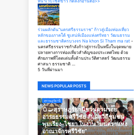
หน้าเว็บไซต์ข่าว กดลิ้งก์อ่านต่อ>>
ร่วมผลักดัน“นครศรีธรรมราช” ก้าวสู่เมืองท่องเที่ยว
หลักของภาคใต้ ชูเสน่ห์เมืองแห่งศรัทธา วัฒนธรรม
และธรรมชาติครบวงจร Na khon Si Tham ma rat
-
นครศรีธรรมราชกำลังก้าวสู่การเป็นหนึ่งในจุดหมาย
ปลายทางการท่องเที่ยวสำคัญของประเทศไทย ด้วย
ศักยภาพที่โดดเด่นทั้งด้านประวัติศาสตร์ วัฒนธรรม
ศาสนา ธรรมชาติ ...
5 วันที่ผ่านมา
NEWS POPULAR POSTS
สุราษฎร์ธานี
🥚🍳สุราษฎร์ธานีชวนตามรอย
อารยธรรมศรีวิชัย สัมผัสวิถีชุมชน
พุมเรียง–ไชยา ในงาน “มนตราแห่ง
อาณาจักรศรีวิชัย”