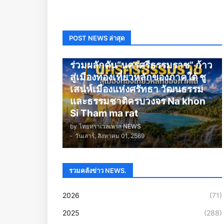
POST NEWS ล่าสุด
นครศรีธรรมราช
ร่วมผลักดัน“นครศรีธรรมราช” ก้าว
สู่เมืองท่องเที่ยวหลักของภาคใต้ ชู
เสน่ห์เมืองแห่งศรัทธา วัฒนธรรม
และธรรมชาติครบวงจร Na khon
Si Tham ma rat
by
ไทยทราเวลเพรส NEWS
-
วันเสาร์, สิงหาคม 01, 2569
รวมคลังข่าว NEWS.
2026
(71)
2025
(288)