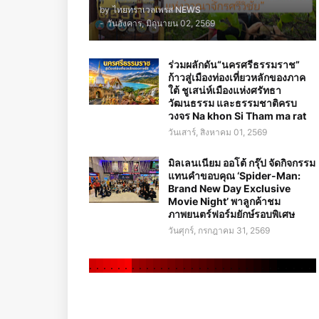
by
ไทยทราเวลเพรส NEWS
-
วันอังคาร, มิถุนายน 02, 2569
ร่วมผลักดัน“นครศรีธรรมราช”
ก้าวสู่เมืองท่องเที่ยวหลักของภาค
ใต้ ชูเสน่ห์เมืองแห่งศรัทธา
วัฒนธรรม และธรรมชาติครบ
วงจร Na khon Si Tham ma rat
วันเสาร์, สิงหาคม 01, 2569
มิลเลนเนียม ออโต้ กรุ๊ป จัดกิจกรรม
แทนคำขอบคุณ ‘Spider-Man:
Brand New Day Exclusive
Movie Night’ พาลูกค้าชม
ภาพยนตร์ฟอร์มยักษ์รอบพิเศษ
วันศุกร์, กรกฎาคม 31, 2569
.
.
.
.
.
.
.
.
.
.
.
.
.
.
.
.
.
.
.
.
.
.
.
.
.
.
.
.
.
.