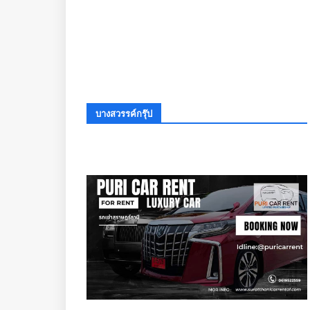
บางสวรรค์กรุ๊ป