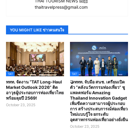
THAI TOURISM NEWS 📧📨
thaitravelpress@gmail.com
YOU MIGHT LIKE ข่าวคนสนใจ
TAT
TAT
ททท. จัดงาน “TAT Long-Haul
🤝ททท. จับมือ สนช. เตรียมเปิด
Market Outlook 2026” ติด
ตัว “คลังนวัตกรรมท่องเที่ยว” ชู
อาวุธผู้ประกอบการท่องเที่ยวไทย
แพลตฟอร์ม Amazing
พร้อมลุยปี 2569!
Thailand Innovation Gadget
เพิ่มขีดความสามารถผู้ประกอบ
October 23, 2025
การ สร้างประสบการณ์ท่องเที่ยว
ใหม่แบบรู้ใจ ยกระดับ
อุตสาหกรรมท่องเที่ยวอย่างยั่งยืน
October 23, 2025