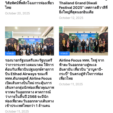
วิสัยทัศน์ที่พลิกโฉมการท่องเที่ยว
Thailand Grand Diwali
ไทย
Festival 2025” เทศกาลดีวาลีที่
ยิ่งใหญ่ที่สุดนอกอินเดีย
October 20, 2025
October 12, 2025
KRABI
KRABI
รองนายกรัฐมนตรีและรัฐมนตรี
Airline Focus ททท. ใจฟู จาก
ว่าการกระทรวงคมนาคม ให้การ
ฟ้าตะวันออกกลางสู่ทะเล
ต้อนรับเที่ยวบินปฐมฤกษ์สายการ
อันดามัน เที่ยวบิน “อาบูดาบี–
บิน Etihad Airways ขณะที่
กระบี่” บินตรงสู่หัวใจการท่อง
ททท.ดันกลยุทธ์ Airline Focus
เที่ยวไทย
เปิดเส้นทางบินใหม่ กระตุ้นการ
October 11, 2025
เดินทางกลุ่มนักท่องเที่ยวคุณภาพ
จากตะวันออกกลาง คาดการณ์
ว่าภายในสิ้นปี 2568 จะมีนัก
ท่องเที่ยวตะวันออกกลางเดินทาง
เข้าประเทศไทยกว่า 1 ล้านคน
October 11, 2025