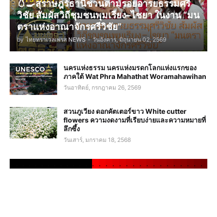
🥚🍳สุราษฎร์ธานีชวนตามรอยอารยธรรมศรี
วิชัย สัมผัสวิถีชุมชนพุมเรียง–ไชยา ในงาน “มน
ตราแห่งอาณาจักรศรีวิชัย”
by
ไทยทราเวลเพรส NEWS
-
วันอังคาร, มิถุนายน 02, 2569
นครแห่งธรรม นครแห่งมรดกโลกแห่งแรกของ
ภาคใต้ Wat Phra Mahathat Woramahawihan
วันอาทิตย์, กรกฎาคม 26, 2569
สวนภูเวียง ดอกคัตเตอร์ขาว White cutter
flowers ความงดงามที่เรียบง่ายและความหมายที่
ลึกซึ้ง
วันเสาร์, มกราคม 18, 2568
.
.
.
.
.
.
.
.
.
.
.
.
.
.
.
.
.
.
.
.
.
.
.
.
.
.
.
.
.
.