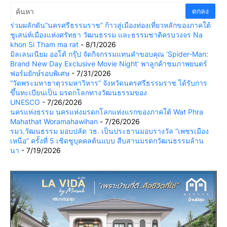
ร่วมผลักดัน“นครศรีธรรมราช” ก้าวสู่เมืองท่องเที่ยวหลักของภาคใต้
ชูเสน่ห์เมืองแห่งศรัทธา วัฒนธรรม และธรรมชาติครบวงจร Na
khon Si Tham ma rat
- 8/1/2026
มิลเลนเนียม ออโต้ กรุ๊ป จัดกิจกรรมแทนคำขอบคุณ ‘Spider-Man:
Brand New Day Exclusive Movie Night’ พาลูกค้าชมภาพยนตร์
ฟอร์มยักษ์รอบพิเศษ
- 7/31/2026
“วัดพระมหาธาตุวรมหาวิหาร” จังหวัดนครศรีธรรมราช ได้รับการ
ขึ้นทะเบียนเป็น มรดกโลกทางวัฒนธรรมของ
UNESCO
- 7/26/2026
นครแห่งธรรม นครแห่งมรดกโลกแห่งแรกของภาคใต้ Wat Phra
Mahathat Woramahawihan
- 7/26/2026
รมว.วัฒนธรรม มอบปลัด วธ. เป็นประธานมอบรางวัล “เพชรเมือง
เหนือ” ครั้งที่ 5 เชิดชูบุคคลต้นแบบ สืบสานมรดกวัฒนธรรมล้าน
นา
- 7/19/2026