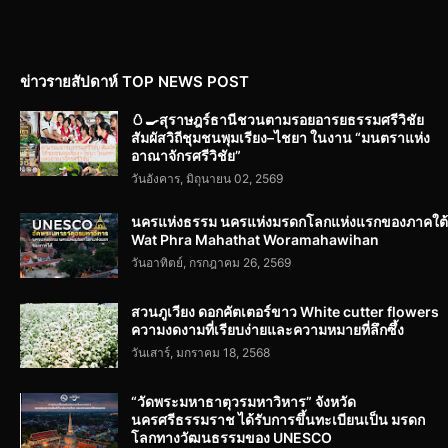
ข่าวรายสัปดาห์ TOP NEWS POST
🥚🍳สุราษฎร์ธานีชวนตามรอยอารยธรรมศรีวิชัย
สัมผัสวิถีชุมชนพุมเรียง–ไชยา ในงาน “มนตราแห่ง
อาณาจักรศรีวิชัย”
วันอังคาร, มิถุนายน 02, 2569
นครแห่งธรรม นครแห่งมรดกโลกแห่งแรกของภาคใต้
Wat Phra Mahathat Woramahawihan
วันอาทิตย์, กรกฎาคม 26, 2569
สวนภูเวียง ดอกคัตเตอร์ขาว White cutter flowers
ความงดงามที่เรียบง่ายและความหมายที่ลึกซึ้ง
วันเสาร์, มกราคม 18, 2568
“วัดพระมหาธาตุวรมหาวิหาร” จังหวัด
นครศรีธรรมราช ได้รับการขึ้นทะเบียนเป็น มรดก
โลกทางวัฒนธรรมของ UNESCO