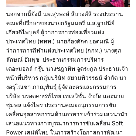
นอกจากนี้ยังมี นพ.สุรพงษ์ สืบวงศ์ลี รองประธาน
คณะที่ปรึกษาของนายกรัฐมนตรี น.ส.ฐาปนีย์
เกียรติไพบูลย์ ผู้ว่าการการท่องเที่ยวแห่ง
ประเทศไทย (ททท.) นายก้องศักด ยอดมณี ผู้
ว่าการการกีฬาแห่งประเทศไทย (กกท.) นางศุภ
ลักษณ์ อัมพุช ประธานกรรมการบริหาร
เดอะมอลล์ กรุ๊ป นางชฎาทิพ จูตระกูล ประธานเจ้า
หน้าที่บริหาร กลุ่มบริษัท สยามพิวรรธน์ จำกัด นา
งอรุโณชา ภาณุพันธุ์ ผู้จัดละครและกรรมการ
บริษัท บรอดคาซท์ไทย เทเลวิชั่น จำกัด และนาย
ชุมพล แจ้งไพร ประธานคณะอนุกรรมการขับ
เคลื่อนอุตสาหกรรมด้านอาหาร เข้าร่วมเสวนานำ
เสนอแนวทางการบูรณาการการขับเคลื่อน Soft
Power เสน่ห์ไทย ในการสร้างโอกาสการพัฒนา