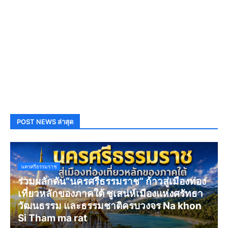
POST NEWS ล่าสุด
นครศรีธรรมราช
ร่วมผลักดัน“นครศรีธรรมราช” ก้าวสู่เมืองท่อง
เที่ยวหลักของภาคใต้ ชูเสน่ห์เมืองแห่งศรัทธา
วัฒนธรรม และธรรมชาติครบวงจร Na khon
Si Tham ma rat