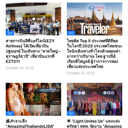
TAT
TAT
สายการบินอีซี่แอร์ไลน์(EZY
ไทยติด Top 5 ประเทศที่ดีที่สุด
Airlines) ได้เปิดเที่ยวบิน
ในโลกปี 2025 ประเทศไทยชนะ
ปฐมฤกษ์ ในเส้นทาง “หาดใหญ่ –
ใจนักเดินทางทั่วโลกด้วยคุณค่า
สุราษฎร์ธานี” เที่ยวบินแรกที่
มากกว่าปริมาณ โดย ฐาปนีย์
EZT211
เกียรติไพบูลย์ ผู้ว่าการการท่อง
เที่ยวแห่งประเทศไทย
October 20, 2025
October 20, 2025
TAT
TAT
📰🎉เจาะลึก
🌟 “Light Unites Us” แสงแห่ง
“AmazingThailandxLISA”
ศรัทธา ททท. จัดงาน “Amazing