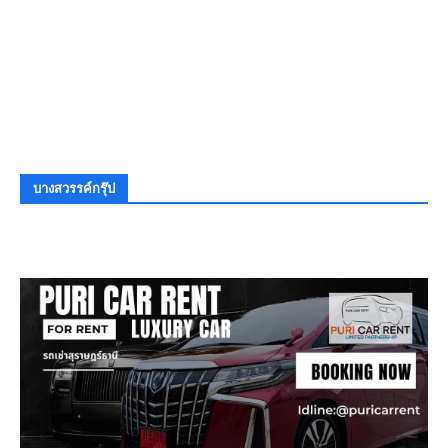
บางสวรรค์กรุ๊ป