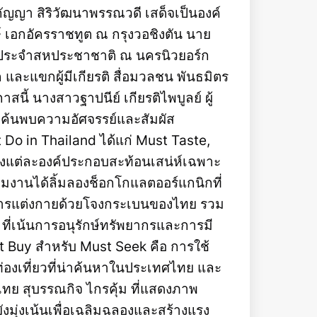
ญญา สิริวัฒนาพรรณวดี เสด็จเป็นองค์
 เอกอัครราชทูต ณ กรุงวอชิงตัน นาย
ย ประจำสหประชาชาติ ณ นครนิวยอร์ก
ละแขกผู้มีเกียรติ สื่อมวลชน พันธมิตร
ี้ นางสาวฐาปนีย์ เกียรติไพบูลย์ ผู้
าค้นพบความอัศจรรย์และสัมผัส
 in Thailand ได้แก่ Must Taste,
่งแต่ละองค์ประกอบสะท้อนเสน่ห์เฉพาะ
มงานได้ลิ้มลองช็อกโกแลตออร์แกนิกที่
การแต่งกายด้วยโจงกระเบนของไทย รวม
ี่เน้นการอนุรักษ์ทรัพยากรและการมี
t Buy สำหรับ Must Seek คือ การใช้
่องเที่ยวที่น่าค้นหาในประเทศไทย และ
ย สุบรรณกิจ ไกรคุ้ม ที่แสดงภาพ
มุ่งเน้นเพื่อเฉลิมฉลองและสร้างแรง