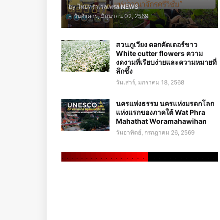
by
ไทยทราเวลเพรส NEWS
-
วันอังคาร, มิถุนายน 02, 2569
สวนภูเวียง ดอกคัตเตอร์ขาว
White cutter flowers ความ
งดงามที่เรียบง่ายและความหมายที่
ลึกซึ้ง
วันเสาร์, มกราคม 18, 2568
นครแห่งธรรม นครแห่งมรดกโลก
แห่งแรกของภาคใต้ Wat Phra
Mahathat Woramahawihan
วันอาทิตย์, กรกฎาคม 26, 2569
.
.
.
.
.
.
.
.
.
.
.
.
.
.
.
.
.
.
.
.
.
.
.
.
.
.
.
.
.
.