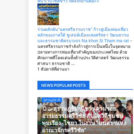
หน้าเว็บไซต์ข่าว กดลิ้งก์อ่านต่อ>>
ร่วมผลักดัน“นครศรีธรรมราช” ก้าวสู่เมืองท่องเที่ยว
หลักของภาคใต้ ชูเสน่ห์เมืองแห่งศรัทธา วัฒนธรรม
และธรรมชาติครบวงจร Na khon Si Tham ma rat
-
นครศรีธรรมราชกำลังก้าวสู่การเป็นหนึ่งในจุดหมาย
ปลายทางการท่องเที่ยวสำคัญของประเทศไทย ด้วย
ศักยภาพที่โดดเด่นทั้งด้านประวัติศาสตร์ วัฒนธรรม
ศาสนา ธรรมชาติ ...
1 สัปดาห์ที่ผ่านมา
NEWS POPULAR POSTS
สุราษฎร์ธานี
🥚🍳สุราษฎร์ธานีชวนตามรอย
อารยธรรมศรีวิชัย สัมผัสวิถีชุมชน
พุมเรียง–ไชยา ในงาน “มนตราแห่ง
อาณาจักรศรีวิชัย”