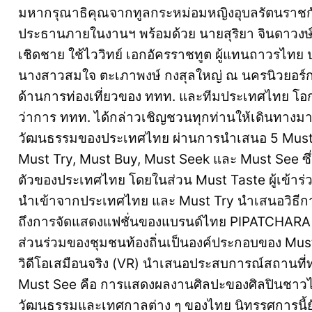
มหากรุณาธิคุณจากทูลกระหม่อมหญิงอุบลรัตนราชกั
ประธานภายในงานฯ พร้อมด้วย นายสุริยา จินดาวงษ์
เชิดชาย ใช้ไววิทย์ เอกอัครราชทูต ผู้แทนถาวรไท
นางสาวสมใจ ตะเภาพงษ์ กงสุลใหญ่ ณ นครนิวยอร์ก แ
ด้านการท่องเที่ยวของ ททท. และทีมประเทศไทย โอกาสน
ว่าการ ททท. ได้กล่าวเชิญชวนทุกท่านให้เดินทางม
วัฒนธรรมของประเทศไทย ผ่านการนำเสนอ 5 Must Do
Must Try, Must Buy, Must Seek และ Must See ซึ
ตัวของประเทศไทย โดยในส่วน Must Taste ผู้เข้าร่ว
นำเข้าจากประเทศไทย และ Must Try นำเสนอวิธี
ถึงการจัดแสดงแฟชั่นของแบรนด์ไทย PIPATCHARA ท
ส่วนร่วมของชุมชนท้องถิ่นเป็นองค์ประกอบของ Mus
วิดีโอเสมือนจริง (VR) นำเสนอประสบการณ์สถานที่ท
Must See คือ การแสดงผลงานศิลปะของศิลปินชาวไท
วัฒนธรรมและเทศกาลต่าง ๆ ของไทย นิทรรศการนี้ยัง