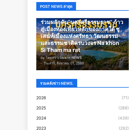
POST NEWS ล่าสุด
นครศรีธรรมราช
ร่วมผลักดัน“นครศรีธรรมราช” ก้าว
สู่เมืองท่องเที่ยวหลักของภาคใต้ ชู
เสน่ห์เมืองแห่งศรัทธา วัฒนธรรม
และธรรมชาติครบวงจร Na khon
Si Tham ma rat
by
ไทยทราเวลเพรส NEWS
-
วันเสาร์, สิงหาคม 01, 2569
รวมคลังข่าว NEWS.
2026
(71)
2025
(288)
2024
(439)
2023
(292)