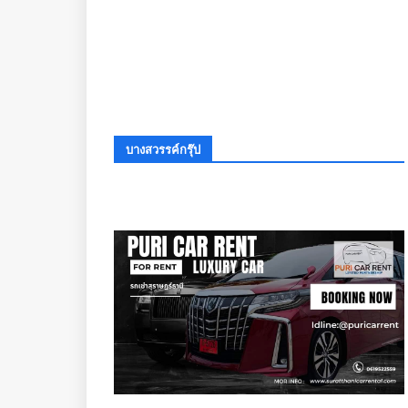
บางสวรรค์กรุ๊ป