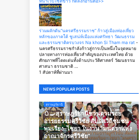
หน้าเว็บไซต์ข่าว กดลิ้งก์อ่านต่อ>>
ร่วมผลักดัน“นครศรีธรรมราช” ก้าวสู่เมืองท่องเที่ยว
หลักของภาคใต้ ชูเสน่ห์เมืองแห่งศรัทธา วัฒนธรรม
และธรรมชาติครบวงจร Na khon Si Tham ma rat
-
นครศรีธรรมราชกำลังก้าวสู่การเป็นหนึ่งในจุดหมาย
ปลายทางการท่องเที่ยวสำคัญของประเทศไทย ด้วย
ศักยภาพที่โดดเด่นทั้งด้านประวัติศาสตร์ วัฒนธรรม
ศาสนา ธรรมชาติ ...
1 สัปดาห์ที่ผ่านมา
NEWS POPULAR POSTS
สุราษฎร์ธานี
🥚🍳สุราษฎร์ธานีชวนตามรอย
อารยธรรมศรีวิชัย สัมผัสวิถีชุมชน
พุมเรียง–ไชยา ในงาน “มนตราแห่ง
อาณาจักรศรีวิชัย”