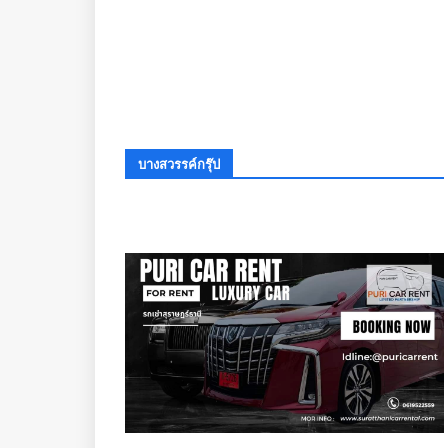
บางสวรรค์กรุ๊ป