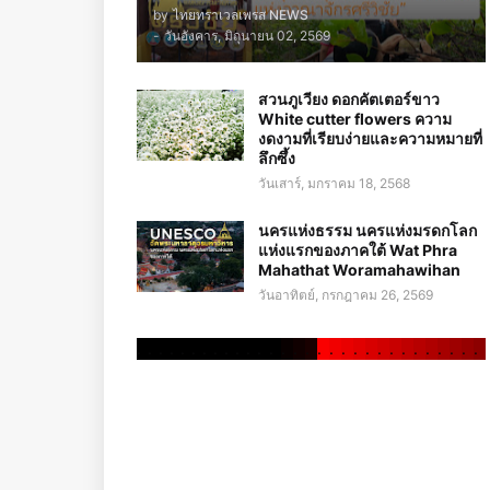
by
ไทยทราเวลเพรส NEWS
-
วันอังคาร, มิถุนายน 02, 2569
สวนภูเวียง ดอกคัตเตอร์ขาว
White cutter flowers ความ
งดงามที่เรียบง่ายและความหมายที่
ลึกซึ้ง
วันเสาร์, มกราคม 18, 2568
นครแห่งธรรม นครแห่งมรดกโลก
แห่งแรกของภาคใต้ Wat Phra
Mahathat Woramahawihan
วันอาทิตย์, กรกฎาคม 26, 2569
.
.
.
.
.
.
.
.
.
.
.
.
.
.
.
.
.
.
.
.
.
.
.
.
.
.
.
.
.
.