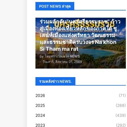
POST NEWS ล่าสุด
นครศรีธรรมราช
ร่วมผลักดัน“นครศรีธรรมราช” ก้าว
สู่เมืองท่องเที่ยวหลักของภาคใต้ ชู
เสน่ห์เมืองแห่งศรัทธา วัฒนธรรม
และธรรมชาติครบวงจร Na khon
Si Tham ma rat
by
ไทยทราเวลเพรส NEWS
-
วันเสาร์, สิงหาคม 01, 2569
รวมคลังข่าว NEWS.
2026
(71)
2025
(288)
2024
(439)
2023
(292)