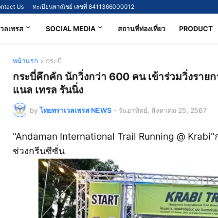
ntact Us
ทะเบียนพาณิชย์ เลขที่ 8411366000012
เวลเพรส
SOCIAL MEDIA
สถานที่ท่องเที่ยว
PRODUCT
หน้าแรก
กระบี่
กระบี่คึกคัก นักวิ่งกว่า 600 คน เข้าร่วมวิ่งรา
แนล เทรล รันนิ่ง
by
ไทยทราเวลเพรส NEWS
-
วันอาทิตย์, สิงหาคม 25, 2567
"Andaman International Trail Running @ Krabi"กร
ช่วงกรีนซีซั่น