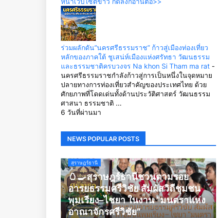
หน้าเว็บไซต์ข่าว กดลิ้งก์อ่านต่อ>>
ร่วมผลักดัน“นครศรีธรรมราช” ก้าวสู่เมืองท่องเที่ยว
หลักของภาคใต้ ชูเสน่ห์เมืองแห่งศรัทธา วัฒนธรรม
และธรรมชาติครบวงจร Na khon Si Tham ma rat
-
นครศรีธรรมราชกำลังก้าวสู่การเป็นหนึ่งในจุดหมาย
ปลายทางการท่องเที่ยวสำคัญของประเทศไทย ด้วย
ศักยภาพที่โดดเด่นทั้งด้านประวัติศาสตร์ วัฒนธรรม
ศาสนา ธรรมชาติ ...
6 วันที่ผ่านมา
NEWS POPULAR POSTS
สุราษฎร์ธานี
🥚🍳สุราษฎร์ธานีชวนตามรอย
อารยธรรมศรีวิชัย สัมผัสวิถีชุมชน
พุมเรียง–ไชยา ในงาน “มนตราแห่ง
อาณาจักรศรีวิชัย”