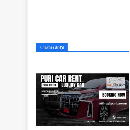
บางสวรรค์กรุ๊ป