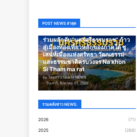
POST NEWS ล่าสุด
นครศรีธรรมราช
ร่วมผลักดัน“นครศรีธรรมราช” ก้าว
สู่เมืองท่องเที่ยวหลักของภาคใต้ ชู
เสน่ห์เมืองแห่งศรัทธา วัฒนธรรม
และธรรมชาติครบวงจร Na khon
Si Tham ma rat
by
ไทยทราเวลเพรส NEWS
-
วันเสาร์, สิงหาคม 01, 2569
รวมคลังข่าว NEWS.
2026
(71)
2025
(288)