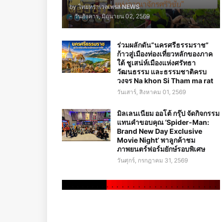
by
ไทยทราเวลเพรส NEWS
-
วันอังคาร, มิถุนายน 02, 2569
ร่วมผลักดัน“นครศรีธรรมราช”
ก้าวสู่เมืองท่องเที่ยวหลักของภาค
ใต้ ชูเสน่ห์เมืองแห่งศรัทธา
วัฒนธรรม และธรรมชาติครบ
วงจร Na khon Si Tham ma rat
วันเสาร์, สิงหาคม 01, 2569
มิลเลนเนียม ออโต้ กรุ๊ป จัดกิจกรรม
แทนคำขอบคุณ ‘Spider-Man:
Brand New Day Exclusive
Movie Night’ พาลูกค้าชม
ภาพยนตร์ฟอร์มยักษ์รอบพิเศษ
วันศุกร์, กรกฎาคม 31, 2569
.
.
.
.
.
.
.
.
.
.
.
.
.
.
.
.
.
.
.
.
.
.
.
.
.
.
.
.
.
.