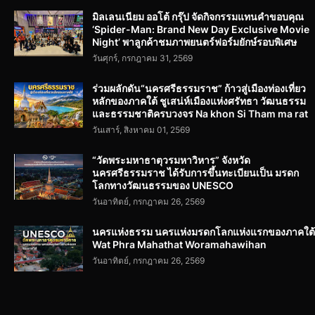
มิลเลนเนียม ออโต้ กรุ๊ป จัดกิจกรรมแทนคำขอบคุณ
‘Spider-Man: Brand New Day Exclusive Movie
Night’ พาลูกค้าชมภาพยนตร์ฟอร์มยักษ์รอบพิเศษ
วันศุกร์, กรกฎาคม 31, 2569
ร่วมผลักดัน“นครศรีธรรมราช” ก้าวสู่เมืองท่องเที่ยว
หลักของภาคใต้ ชูเสน่ห์เมืองแห่งศรัทธา วัฒนธรรม
และธรรมชาติครบวงจร Na khon Si Tham ma rat
วันเสาร์, สิงหาคม 01, 2569
“วัดพระมหาธาตุวรมหาวิหาร” จังหวัด
นครศรีธรรมราช ได้รับการขึ้นทะเบียนเป็น มรดก
โลกทางวัฒนธรรมของ UNESCO
วันอาทิตย์, กรกฎาคม 26, 2569
นครแห่งธรรม นครแห่งมรดกโลกแห่งแรกของภาคใต้
Wat Phra Mahathat Woramahawihan
วันอาทิตย์, กรกฎาคม 26, 2569