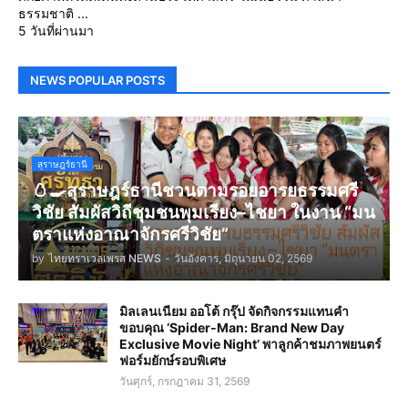
ธรรมชาติ ...
5 วันที่ผ่านมา
NEWS POPULAR POSTS
สุราษฎร์ธานี
🥚🍳สุราษฎร์ธานีชวนตามรอยอารยธรรมศรี
วิชัย สัมผัสวิถีชุมชนพุมเรียง–ไชยา ในงาน “มน
ตราแห่งอาณาจักรศรีวิชัย”
by
ไทยทราเวลเพรส NEWS
-
วันอังคาร, มิถุนายน 02, 2569
มิลเลนเนียม ออโต้ กรุ๊ป จัดกิจกรรมแทนคำ
ขอบคุณ ‘Spider-Man: Brand New Day
Exclusive Movie Night’ พาลูกค้าชมภาพยนตร์
ฟอร์มยักษ์รอบพิเศษ
วันศุกร์, กรกฎาคม 31, 2569