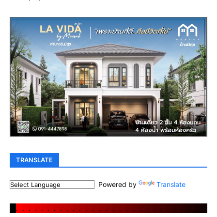
TRANSLATE
Powered by
Translate
.
.
.
.
.
.
.
.
.
.
.
.
.
.
.
.
.
.
.
.
.
.
.
.
.
.
.
.
.
.