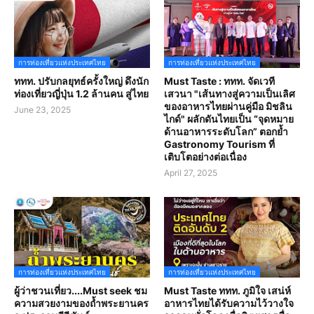
การท่องเที่ยวแห่งประเทศไทย
การท่องเที่ยวแห่งประเทศไทย
ททท. ปรับกลยุทธ์ครั้งใหญ่ ดึงนัก
Must Taste : ททท. จัดเวที
ท่องเที่ยวญี่ปุ่น 1.2 ล้านคน สู่ไทย
เสวนา "เส้นทางสู่ความเป็นเลิศ
ของอาหารไทยผ่านคู่มือ มิชลิน
June 23, 2025
ไกด์" ผลักดันไทยเป็น “จุดหมาย
ด้านอาหารระดับโลก” ตอกย้ำ
Gastronomy Tourism ที่
เติบโตอย่างต่อเนื่อง
April 27, 2025
การท่องเที่ยวแห่งประเทศไทย
การท่องเที่ยวแห่งประเทศไทย
ผู้ว่าชวนเที่ยว....Must seek ชม
Must Taste ททท. ภูมิใจ เสน่ห์
ความสวยงามของถ้ำพระยานคร
อาหารไทยได้รับความไว้วางใจ