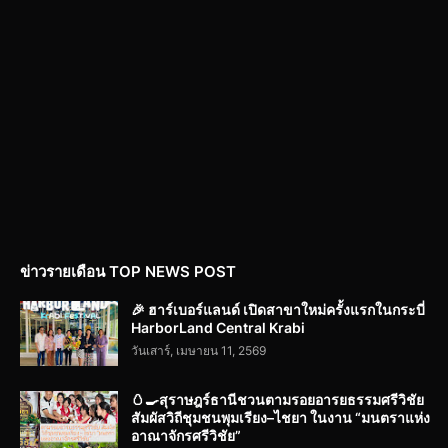
ข่าวรายเดือน TOP NEWS POST
🎉 ฮาร์เบอร์แลนด์ เปิดสาขาใหม่ครั้งแรกในกระบี่
HarborLand Central Krabi
วันเสาร์, เมษายน 11, 2569
🥚🍳สุราษฎร์ธานีชวนตามรอยอารยธรรมศรีวิชัย
สัมผัสวิถีชุมชนพุมเรียง–ไชยา ในงาน “มนตราแห่ง
อาณาจักรศรีวิชัย”