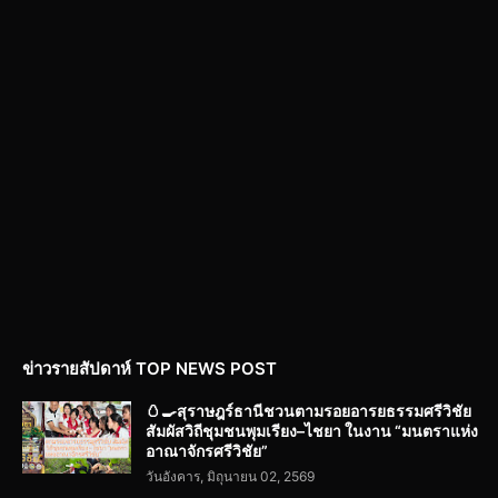
ข่าวรายสัปดาห์ TOP NEWS POST
🥚🍳สุราษฎร์ธานีชวนตามรอยอารยธรรมศรีวิชัย
สัมผัสวิถีชุมชนพุมเรียง–ไชยา ในงาน “มนตราแห่ง
อาณาจักรศรีวิชัย”
วันอังคาร, มิถุนายน 02, 2569