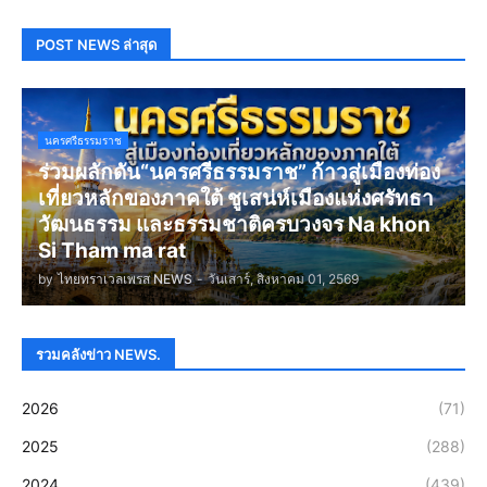
POST NEWS ล่าสุด
นครศรีธรรมราช
ร่วมผลักดัน“นครศรีธรรมราช” ก้าวสู่เมืองท่อง
เที่ยวหลักของภาคใต้ ชูเสน่ห์เมืองแห่งศรัทธา
วัฒนธรรม และธรรมชาติครบวงจร Na khon
Si Tham ma rat
by
ไทยทราเวลเพรส NEWS
-
วันเสาร์, สิงหาคม 01, 2569
รวมคลังข่าว NEWS.
2026
(71)
2025
(288)
2024
(439)