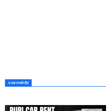
บางสวรรค์กรุ๊ป