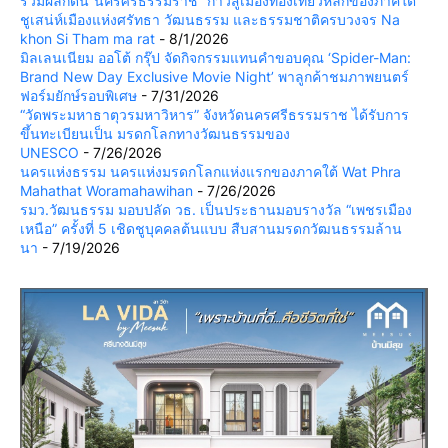
ร่วมผลักดัน“นครศรีธรรมราช” ก้าวสู่เมืองท่องเที่ยวหลักของภาคใต้
ชูเสน่ห์เมืองแห่งศรัทธา วัฒนธรรม และธรรมชาติครบวงจร Na
khon Si Tham ma rat
- 8/1/2026
มิลเลนเนียม ออโต้ กรุ๊ป จัดกิจกรรมแทนคำขอบคุณ ‘Spider-Man:
Brand New Day Exclusive Movie Night’ พาลูกค้าชมภาพยนตร์
ฟอร์มยักษ์รอบพิเศษ
- 7/31/2026
“วัดพระมหาธาตุวรมหาวิหาร” จังหวัดนครศรีธรรมราช ได้รับการ
ขึ้นทะเบียนเป็น มรดกโลกทางวัฒนธรรมของ
UNESCO
- 7/26/2026
นครแห่งธรรม นครแห่งมรดกโลกแห่งแรกของภาคใต้ Wat Phra
Mahathat Woramahawihan
- 7/26/2026
รมว.วัฒนธรรม มอบปลัด วธ. เป็นประธานมอบรางวัล “เพชรเมือง
เหนือ” ครั้งที่ 5 เชิดชูบุคคลต้นแบบ สืบสานมรดกวัฒนธรรมล้าน
นา
- 7/19/2026