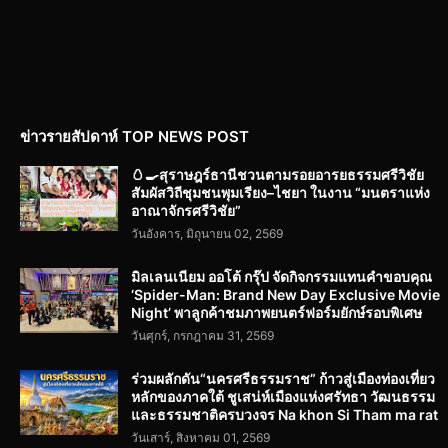
ข่าวรายสัปดาห์ TOP NEWS POST
🥚🍳สุราษฎร์ธานีชวนตามรอยอารยธรรมศรีวิชัย
สัมผัสวิถีชุมชนพุมเรียง–ไชยา ในงาน “มนตราแห่ง
อาณาจักรศรีวิชัย”
วันอังคาร, มิถุนายน 02, 2569
มิลเลนเนียม ออโต้ กรุ๊ป จัดกิจกรรมแทนคำขอบคุณ
‘Spider-Man: Brand New Day Exclusive Movie
Night’ พาลูกค้าชมภาพยนตร์ฟอร์มยักษ์รอบพิเศษ
วันศุกร์, กรกฎาคม 31, 2569
ร่วมผลักดัน“นครศรีธรรมราช” ก้าวสู่เมืองท่องเที่ยว
หลักของภาคใต้ ชูเสน่ห์เมืองแห่งศรัทธา วัฒนธรรม
และธรรมชาติครบวงจร Na khon Si Tham ma rat
วันเสาร์, สิงหาคม 01, 2569