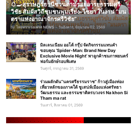
🥚🍳สุราษฎร์ธานีชวนตามรอยอารยธรรมศรี
วิชัย สัมผัสวิถีชุมชนพุมเรียง–ไชยา ในงาน “มน
ตราแห่งอาณาจักรศรีวิชัย”
by
ไทยทราเวลเพรส NEWS
-
วันอังคาร, มิถุนายน 02, 2569
มิลเลนเนียม ออโต้ กรุ๊ป จัดกิจกรรมแทนคำ
ขอบคุณ ‘Spider-Man: Brand New Day
Exclusive Movie Night’ พาลูกค้าชมภาพยนตร์
ฟอร์มยักษ์รอบพิเศษ
วันศุกร์, กรกฎาคม 31, 2569
ร่วมผลักดัน“นครศรีธรรมราช” ก้าวสู่เมืองท่อง
เที่ยวหลักของภาคใต้ ชูเสน่ห์เมืองแห่งศรัทธา
วัฒนธรรม และธรรมชาติครบวงจร Na khon Si
Tham ma rat
วันเสาร์, สิงหาคม 01, 2569
.
.
.
.
.
.
.
.
.
.
.
.
.
.
.
.
.
.
.
.
.
.
.
.
.
.
.
.
.
.