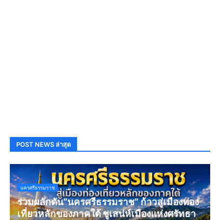
POST NEWS ล่าสุด
นครศรีธรรมราช
ร่วมผลักดัน“นครศรีธรรมราช” ก้าวสู่เมืองท่อง
เที่ยวหลักของภาคใต้ ชูเสน่ห์เมืองแห่งศรัทธา