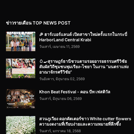
ข่าวรายเดือน TOP NEWS POST
🎉 ฮาร์เบอร์แลนด์ เปิดสาขาใหม่ครั้งแรกในกระบี่
HarborLand Central Krabi
วันเสาร์, เมษายน 11, 2569
🥚🍳สุราษฎร์ธานีชวนตามรอยอารยธรรมศรีวิชัย
สัมผัสวิถีชุมชนพุมเรียง–ไชยา ในงาน “มนตราแห่ง
อาณาจักรศรีวิชัย”
วันอังคาร, มิถุนายน 02, 2569
Khon Beat Festival - คอน บีท เฟสติวัล
วันเสาร์, มิถุนายน 06, 2569
สวนภูเวียง ดอกคัตเตอร์ขาว White cutter flowers
ความงดงามที่เรียบง่ายและความหมายที่ลึกซึ้ง
วันเสาร์, มกราคม 18, 2568