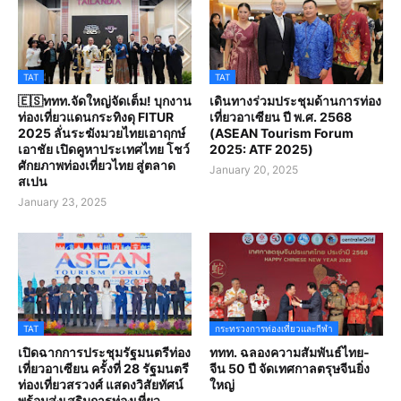
TAT
TAT
🇪🇸ททท.จัดใหญ่จัดเต็ม! บุกงาน
เดินทางร่วมประชุมด้านการท่อง
ท่องเที่ยวแดนกระทิงดุ FITUR
เที่ยวอาเซียน ปี พ.ศ. 2568
2025 ลั่นระฆังมวยไทยเอาฤกษ์
(ASEAN Tourism Forum
เอาชัย เปิดคูหาประเทศไทย โชว์
2025: ATF 2025)
ศักยภาพท่องเที่ยวไทย สู่ตลาด
January 20, 2025
สเปน
January 23, 2025
TAT
กระทรวงการท่องเที่ยวและกีฬา
เปิดฉากการประชุมรัฐมนตรีท่อง
ททท. ฉลองความสัมพันธ์ไทย-
เที่ยวอาเซียน ครั้งที่ 28 รัฐมนตรี
จีน 50 ปี จัดเทศกาลตรุษจีนยิ่ง
ท่องเที่ยวสรวงศ์ แสดงวิสัยทัศน์
ใหญ่
พร้อมส่งเสริมการท่องเที่ยว