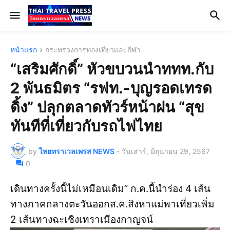
หน้าแรก
กระทรวงการท่องเที่ยวและกีฬา
“เสริมศักดิ์” หัวขบวนนำททท.กับ
2 พันธมิตร “รฟท.-บุญรอดเทรด
ดิ้ง” ปลุกตลาดทัวร์หน้าฝน “สุข
ทันทีที่เที่ยวกับรถไฟไทย
by
ไทยทราเวลเพรส NEWS
-
วันเสาร์, มิถุนายน 29, 2567
0
เดินทางครั้งนี้ไม่เหมือนเดิม” ก.ค.นี้นำร่อง 4 เส้น
ทางภาคกลางตะวันออกส.ค.สิงหาแม่พาเที่ยวเพิ่ม
2 เส้นทางฉะเชิงเทราเมืองกาญจน์