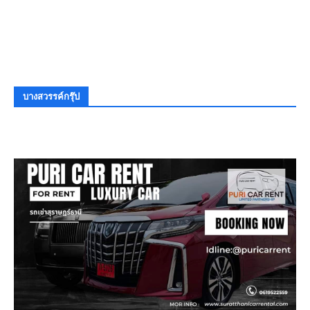
บางสวรรค์กรุ๊ป