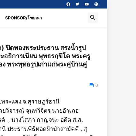
SPONSOR/โฆษณา
ัด) ปิดทองพระประธาน สรงน้ำรูป
อธิการเนียน พุทธรกฺขิโต พระครู
พระพุทธรูปเก่าแก่พระคู่บ้านคู่
0
.พระแสง จ.สุราษฎร์ธานี
นายวิจารณ์ จุนทวิจิตร นายอำเภอ
์ , นางโสภา กาญจนะ อดีต ส.ส.
 ประธานพิธีทอดผ้าป่าสามัคคี , สุ