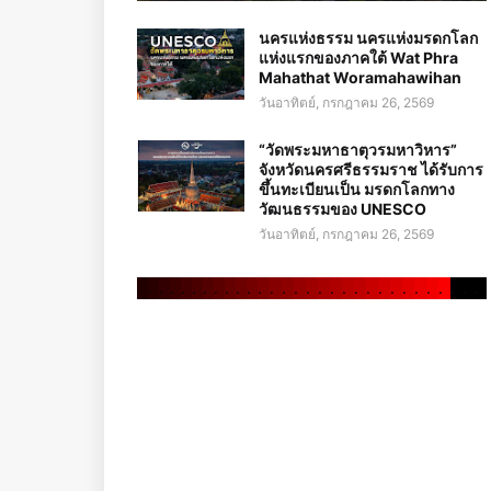
นครแห่งธรรม นครแห่งมรดกโลก
แห่งแรกของภาคใต้ Wat Phra
Mahathat Woramahawihan
วันอาทิตย์, กรกฎาคม 26, 2569
“วัดพระมหาธาตุวรมหาวิหาร”
จังหวัดนครศรีธรรมราช ได้รับการ
ขึ้นทะเบียนเป็น มรดกโลกทาง
วัฒนธรรมของ UNESCO
วันอาทิตย์, กรกฎาคม 26, 2569
.
.
.
.
.
.
.
.
.
.
.
.
.
.
.
.
.
.
.
.
.
.
.
.
.
.
.
.
.
.