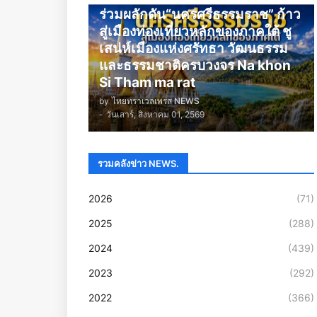
ร่วมผลักดัน“นครศรีธรรมราช” ก้าว
สู่เมืองท่องเที่ยวหลักของภาคใต้ ชู
เสน่ห์เมืองแห่งศรัทธา วัฒนธรรม
และธรรมชาติครบวงจร Na khon
Si Tham ma rat
by
ไทยทราเวลเพรส NEWS
-
วันเสาร์, สิงหาคม 01, 2569
รวมคลังข่าว NEWS.
2026
(71)
2025
(288)
2024
(439)
2023
(292)
2022
(366)