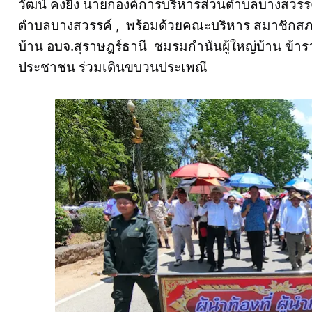
วัฒน์ คงยิ่ง นายกองค์การบริหารส่วนตําบลบางสวรรค
ตำบลบางสวรรค์ , พร้อมด้วยคณะบริหาร สมาชิกสภา ผู
บ้าน อบจ.สุราษฎร์ธานี ชมรมกำนันผู้ใหญ่บ้าน ข้าร
ประชาชน ร่วมเดินขบวนประเพณี