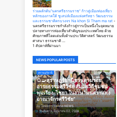
ร่วมผลักดัน“นครศรีธรรมราช” ก้าวสู่เมืองท่องเที่ยว
หลักของภาคใต้ ชูเสน่ห์เมืองแห่งศรัทธา วัฒนธรรม
และธรรมชาติครบวงจร Na khon Si Tham ma rat
-
นครศรีธรรมราชกำลังก้าวสู่การเป็นหนึ่งในจุดหมาย
ปลายทางการท่องเที่ยวสำคัญของประเทศไทย ด้วย
ศักยภาพที่โดดเด่นทั้งด้านประวัติศาสตร์ วัฒนธรรม
ศาสนา ธรรมชาติ ...
1 สัปดาห์ที่ผ่านมา
NEWS POPULAR POSTS
สุราษฎร์ธานี
🥚🍳สุราษฎร์ธานีชวนตามรอย
อารยธรรมศรีวิชัย สัมผัสวิถีชุมชน
พุมเรียง–ไชยา ในงาน “มนตราแห่ง
อาณาจักรศรีวิชัย”
by
ไทยทราเวลเพรส NEWS
-
วันอังคาร, มิถุนายน 02, 2569