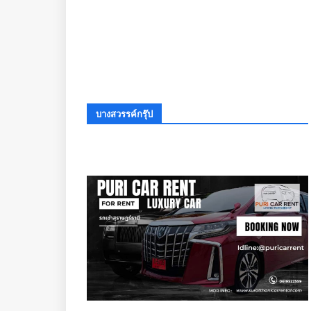
บางสวรรค์กรุ๊ป