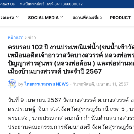
ntact Us
ทะเบียนพาณิชย์ เลขที่ 8411366000012
เวลเพรส
SOCIAL MEDIA
สถานที่ท่องเที่ยว
PRODUCT
หน้าแรก
ข่าว
ครบรอบ 102 ปี งานประเพณีแห่น้ำ(ขนน้ำเข้าว
เหมือนอดีตเจ้าอาวาสวัดบางสวรรค์ หลวงพ่อพระ
ปัญญาสารสุนทร (หลวงพ่อล้อม ) และพ่อท่านทอง 
เมืองบ้านบางสวรรค์ ประจำปี 2567
by
ไทยทราเวลเพรส NEWS
-
วันพฤหัสบดี, เมษายน 11, 2567
วันที่ 9 เมษายน 2567 วัดบางสวรรค์ ต.บางสวรรค์ อ
ดร.ปรเมษฐ์ จินา ส.ส.จังหวัดสุราษฎร์ธานี เขต 5 , 
พระแสง , นายประภาส คมกล้า กำนันตำบลบางสวรรค
ประธานคณะกรรมการพัฒนาสตรี จังหวัดสุราษฎร์ธานี