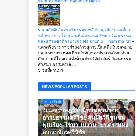
หน้าเว็บไซต์ข่าว กดลิ้งก์อ่านต่อ>>
ร่วมผลักดัน“นครศรีธรรมราช” ก้าวสู่เมืองท่องเที่ยว
หลักของภาคใต้ ชูเสน่ห์เมืองแห่งศรัทธา วัฒนธรรม
และธรรมชาติครบวงจร Na khon Si Tham ma rat
-
นครศรีธรรมราชกำลังก้าวสู่การเป็นหนึ่งในจุดหมาย
ปลายทางการท่องเที่ยวสำคัญของประเทศไทย ด้วย
ศักยภาพที่โดดเด่นทั้งด้านประวัติศาสตร์ วัฒนธรรม
ศาสนา ธรรมชาติ ...
5 วันที่ผ่านมา
NEWS POPULAR POSTS
สุราษฎร์ธานี
🥚🍳สุราษฎร์ธานีชวนตามรอย
อารยธรรมศรีวิชัย สัมผัสวิถีชุมชน
พุมเรียง–ไชยา ในงาน “มนตราแห่ง
อาณาจักรศรีวิชัย”