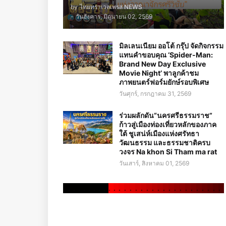
by
ไทยทราเวลเพรส NEWS
-
วันอังคาร, มิถุนายน 02, 2569
มิลเลนเนียม ออโต้ กรุ๊ป จัดกิจกรรม
แทนคำขอบคุณ ‘Spider-Man:
Brand New Day Exclusive
Movie Night’ พาลูกค้าชม
ภาพยนตร์ฟอร์มยักษ์รอบพิเศษ
วันศุกร์, กรกฎาคม 31, 2569
ร่วมผลักดัน“นครศรีธรรมราช”
ก้าวสู่เมืองท่องเที่ยวหลักของภาค
ใต้ ชูเสน่ห์เมืองแห่งศรัทธา
วัฒนธรรม และธรรมชาติครบ
วงจร Na khon Si Tham ma rat
วันเสาร์, สิงหาคม 01, 2569
.
.
.
.
.
.
.
.
.
.
.
.
.
.
.
.
.
.
.
.
.
.
.
.
.
.
.
.
.
.