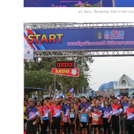
ดร.วัฒนา รัตนพรหม รักษาราชการแท