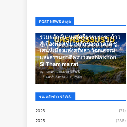
POST NEWS ล่าสุด
นครศรีธรรมราช
ร่วมผลักดัน“นครศรีธรรมราช” ก้าว
สู่เมืองท่องเที่ยวหลักของภาคใต้ ชู
เสน่ห์เมืองแห่งศรัทธา วัฒนธรรม
และธรรมชาติครบวงจร Na khon
Si Tham ma rat
by
ไทยทราเวลเพรส NEWS
-
วันเสาร์, สิงหาคม 01, 2569
รวมคลังข่าว NEWS.
2026
(71)
2025
(288)