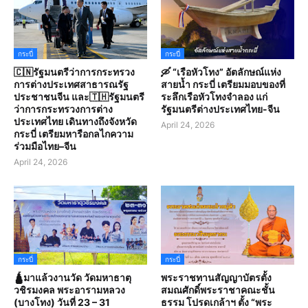
กระบี่
กระบี่
🇨🇳รัฐมนตรีว่าการกระทรวง
🛶 “เรือหัวโทง” อัตลักษณ์แห่ง
การต่างประเทศสาธารณรัฐ
สายน้ำ กระบี่ เตรียมมอบของที่
ประชาชนจีน และ🇹🇭รัฐมนตรี
ระลึกเรือหัวโทงจำลอง แก่
ว่าการกระทรวงการต่าง
รัฐมนตรีต่างประเทศไทย-จีน
ประเทศไทย เดินทางถึงจังหวัด
April 24, 2026
กระบี่ เตรียมหารือกลไกความ
ร่วมมือไทย–จีน
April 24, 2026
กระบี่
กระบี่
🛕มาแล้วงานวัด วัดมหาธาตุ
พระราชทานสัญญาบัตรตั้ง
วชิรมงคล พระอารามหลวง
สมณศักดิ์พระราชาคณะชั้น
(บางโทง) วันที่ 23 – 31
ธรรม โปรดเกล้าฯ ตั้ง “พระ