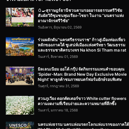
🥚🍳สุราษฎร์ธานีชวนตามรอยอารยธรรมศรีวิชัย
สัมผัสวิถีชุมชนพุมเรียง–ไชยา ในงาน “มนตราแห่ง
อาณาจักรศรีวิชัย”
วันอังคาร, มิถุนายน 02, 2569
ร่วมผลักดัน“นครศรีธรรมราช” ก้าวสู่เมืองท่องเที่ยว
หลักของภาคใต้ ชูเสน่ห์เมืองแห่งศรัทธา วัฒนธรรม
และธรรมชาติครบวงจร Na khon Si Tham ma rat
วันเสาร์, สิงหาคม 01, 2569
มิลเลนเนียม ออโต้ กรุ๊ป จัดกิจกรรมแทนคำขอบคุณ
‘Spider-Man: Brand New Day Exclusive Movie
Night’ พาลูกค้าชมภาพยนตร์ฟอร์มยักษ์รอบพิเศษ
วันศุกร์, กรกฎาคม 31, 2569
สวนภูเวียง ดอกคัตเตอร์ขาว White cutter flowers
ความงดงามที่เรียบง่ายและความหมายที่ลึกซึ้ง
วันเสาร์, มกราคม 18, 2568
นครแห่งธรรม นครแห่งมรดกโลกแห่งแรกของภาคใต้