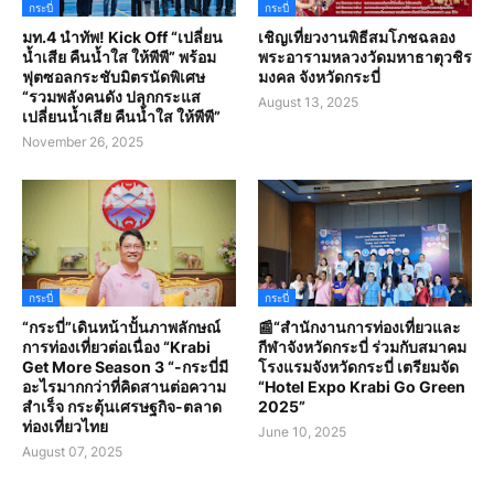
กระบี่
กระบี่
มท.4 นำทัพ! Kick Off “เปลี่ยน
เชิญเที่ยวงานพิธีสมโภชฉลอง
น้ำเสีย คืนน้ำใส ให้พีพี” พร้อม
พระอารามหลวงวัดมหาธาตุวชิร
ฟุตซอลกระชับมิตรนัดพิเศษ
มงคล จังหวัดกระบี่
“รวมพลังคนดัง ปลุกกระแส
August 13, 2025
เปลี่ยนน้ำเสีย คืนน้ำใส ให้พีพี”
November 26, 2025
กระบี่
กระบี่
“กระบี่”เดินหน้าปั้นภาพลักษณ์
📰“สํานักงานการท่องเที่ยวและ
การท่องเที่ยวต่อเนื่อง “Krabi
กีฬาจังหวัดกระบี่ ร่วมกับสมาคม
Get More Season 3 “-กระบี่มี
โรงแรมจังหวัดกระบี่ เตรียมจัด
อะไรมากกว่าที่คิดสานต่อความ
“Hotel Expo Krabi Go Green
สำเร็จ กระตุ้นเศรษฐกิจ-ตลาด
2025”
ท่องเที่ยวไทย
June 10, 2025
August 07, 2025