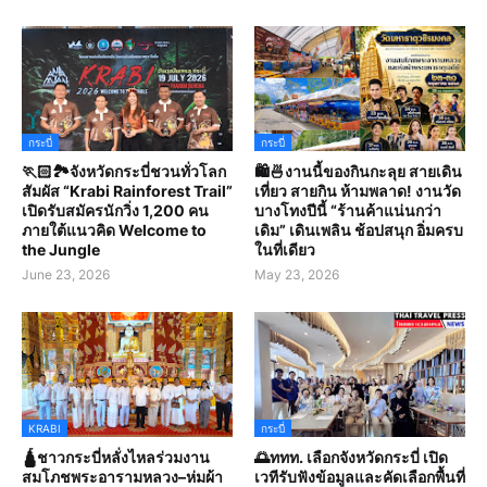
กระบี่
กระบี่
🏃🏻🏞️จังหวัดกระบี่ชวนทั่วโลก
🛍️🍜งานนี้ของกินกะลุย สายเดิน
สัมผัส “Krabi Rainforest Trail”
เที่ยว สายกิน ห้ามพลาด! งานวัด
เปิดรับสมัครนักวิ่ง 1,200 คน
บางโทงปีนี้ “ร้านค้าแน่นกว่า
ภายใต้แนวคิด Welcome to
เดิม” เดินเพลิน ช้อปสนุก อิ่มครบ
the Jungle
ในที่เดียว
June 23, 2026
May 23, 2026
KRABI
กระบี่
🛕ชาวกระบี่หลั่งไหลร่วมงาน
🌅ททท. เลือกจังหวัดกระบี่ เปิด
สมโภชพระอารามหลวง–ห่มผ้า
เวทีรับฟังข้อมูลและคัดเลือกพื้นที่