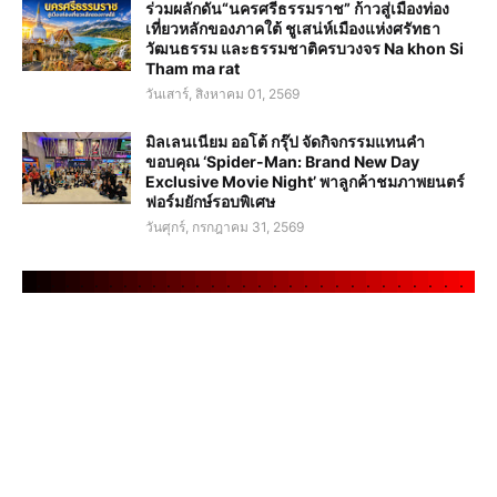
ร่วมผลักดัน“นครศรีธรรมราช” ก้าวสู่เมืองท่อง
เที่ยวหลักของภาคใต้ ชูเสน่ห์เมืองแห่งศรัทธา
วัฒนธรรม และธรรมชาติครบวงจร Na khon Si
Tham ma rat
วันเสาร์, สิงหาคม 01, 2569
มิลเลนเนียม ออโต้ กรุ๊ป จัดกิจกรรมแทนคำ
ขอบคุณ ‘Spider-Man: Brand New Day
Exclusive Movie Night’ พาลูกค้าชมภาพยนตร์
ฟอร์มยักษ์รอบพิเศษ
วันศุกร์, กรกฎาคม 31, 2569
.
.
.
.
.
.
.
.
.
.
.
.
.
.
.
.
.
.
.
.
.
.
.
.
.
.
.
.
.
.