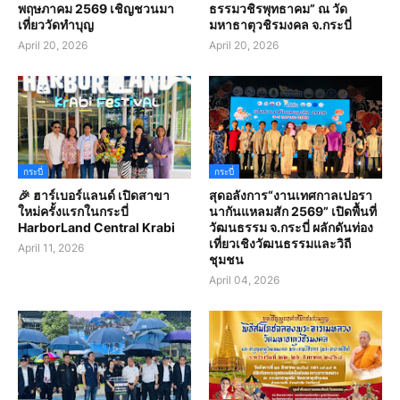
พฤษภาคม 2569 เชิญชวนมา
ธรรมวชิรพุทธาคม” ณ วัด
เที่ยววัดทำบุญ
มหาธาตุวชิรมงคล จ.กระบี่
April 20, 2026
April 20, 2026
กระบี่
กระบี่
🎉 ฮาร์เบอร์แลนด์ เปิดสาขา
สุดอลังการ“งานเทศกาลเปอรา
ใหม่ครั้งแรกในกระบี่
นากันแหลมสัก 2569” เปิดพื้นที่
HarborLand Central Krabi
วัฒนธรรม จ.กระบี่ ผลักดันท่อง
เที่ยวเชิงวัฒนธรรมและวิถี
April 11, 2026
ชุมชน
April 04, 2026