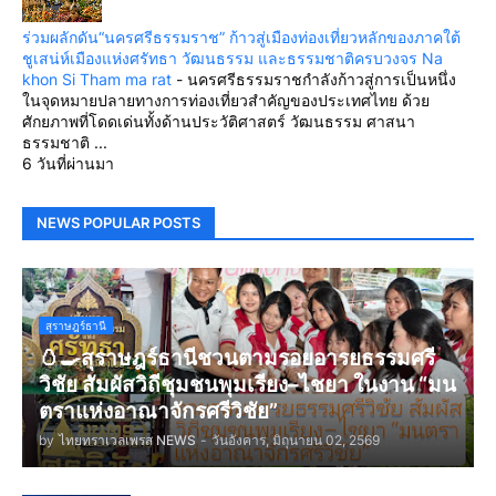
ร่วมผลักดัน“นครศรีธรรมราช” ก้าวสู่เมืองท่องเที่ยวหลักของภาคใต้
ชูเสน่ห์เมืองแห่งศรัทธา วัฒนธรรม และธรรมชาติครบวงจร Na
khon Si Tham ma rat
-
นครศรีธรรมราชกำลังก้าวสู่การเป็นหนึ่ง
ในจุดหมายปลายทางการท่องเที่ยวสำคัญของประเทศไทย ด้วย
ศักยภาพที่โดดเด่นทั้งด้านประวัติศาสตร์ วัฒนธรรม ศาสนา
ธรรมชาติ ...
6 วันที่ผ่านมา
NEWS POPULAR POSTS
สุราษฎร์ธานี
🥚🍳สุราษฎร์ธานีชวนตามรอยอารยธรรมศรี
วิชัย สัมผัสวิถีชุมชนพุมเรียง–ไชยา ในงาน “มน
ตราแห่งอาณาจักรศรีวิชัย”
by
ไทยทราเวลเพรส NEWS
-
วันอังคาร, มิถุนายน 02, 2569