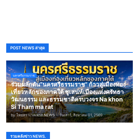
POST NEWS ล่าสุด
นครศรีธรรมราช
ร่วมผลักดัน“นครศรีธรรมราช” ก้าวสู่เมืองท่อง
เที่ยวหลักของภาคใต้ ชูเสน่ห์เมืองแห่งศรัทธา
วัฒนธรรม และธรรมชาติครบวงจร Na khon
Si Tham ma rat
by
ไทยทราเวลเพรส NEWS
-
วันเสาร์, สิงหาคม 01, 2569
รวมคลังข่าว NEWS.