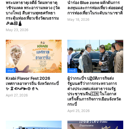
พระมหาธาตุเจดีย์ วัดมหาธาตุ
นำร่อง Blue zone ผลักดันการ
วชิรมงคล พระอารามหลวง (วัด
ลงทุนและการท่องเที่ยว ต่อยอดสู่
บางโทง) สืบสานพุทธศรัทธา
การท่องเที่ยวในระดับนานาชาติ
กระตุ้นท่องเที่ยวเชิงวัฒนธรรม
May 18, 2026
🎉🙏🏻🛕
May 23, 2026
กระบี่
กระบี่
Krabi Flavor Fest 2026
ผู้ว่ากระบี่ฯ ปฏิบัติภารกิจส่ง
เทศกาลอาหารถิ่น จังหวัดกระบี่
รัฐมนตรีว่าการกระทรวงการ
✨ 🦑🐟🦐🫚🍲🥤🍡
ต่างประเทศแห่งสาธารณรัฐ
ประชาชนจีน🇨🇳 ในโอกาส
April 27, 2026
เสร็จสิ้นภารกิจการเยือนจังหวัด
กระบี่
April 25, 2026