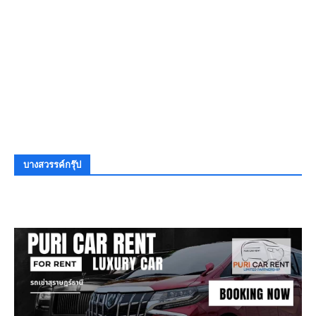
บางสวรรค์กรุ๊ป