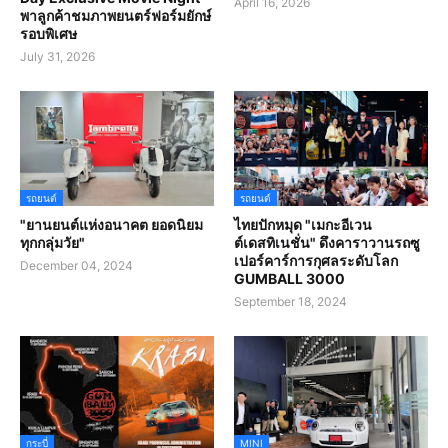
April 16, 2026
พาลูกค้าชมภาพยนตร์ฟอร์มยักษ์
รอบพิเศษ
July 31, 2026
รถยนต์
รถยนต์
"ยานยนต์แห่งอนาคต ยอดนิยม
ไทยปักหมุด "เมกะอีเวน
ทุกกลุ่มวัย"
ต์เดสทิเนชั่น" ดึงคาราวานรถซู
เปอร์คาร์การกุศลระดับโลก
December 04, 2024
GUMBALL 3000
September 18, 2024
กระบี่
MINI