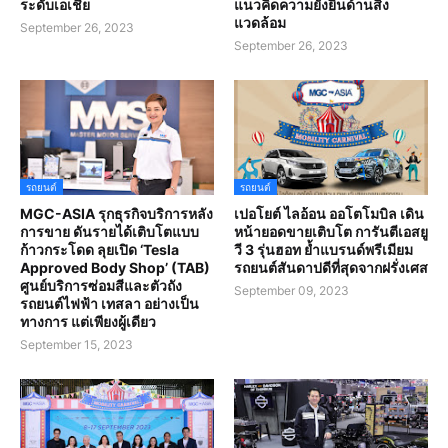
ระดับเอเชีย
แนวคิดความยั่งยืนด้านสิ่ง
แวดล้อม
September 26, 2023
September 26, 2023
รถยนต์
รถยนต์
MGC-ASIA รุกธุรกิจบริการหลัง
เปอโยต์ ไลอ้อน ออโตโมบิล เดิน
การขาย ดันรายได้เติบโตแบบ
หน้ายอดขายเติบโต การันตีเอสยู
ก้าวกระโดด ลุยเปิด ‘Tesla
วี 3 รุ่นฮอท ย้ำแบรนด์พรีเมียม
Approved Body Shop’ (TAB)
รถยนต์สันดาปดีที่สุดจากฝรั่งเศส
ศูนย์บริการซ่อมสีและตัวถัง
September 09, 2023
รถยนต์ไฟฟ้า เทสลา อย่างเป็น
ทางการ แต่เพียงผู้เดียว
September 15, 2023