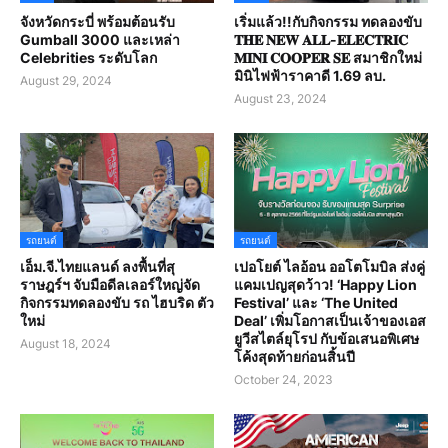
จังหวัดกระบี่ พร้อมต้อนรับ
เริ่มแล้ว!!กับกิจกรรม ทดลองขับ
Gumball 3000 และเหล่า
𝐓𝐇𝐄 𝐍𝐄𝐖 𝐀𝐋𝐋-𝐄𝐋𝐄𝐂𝐓𝐑𝐈𝐂
Celebrities ระดับโลก
𝐌𝐈𝐍𝐈 𝐂𝐎𝐎𝐏𝐄𝐑 𝐒𝐄 สมาชิกใหม่
มินิไฟฟ้าราคาดี 1.69 ลบ.
August 29, 2024
August 23, 2024
รถยนต์
รถยนต์
เอ็ม.จี.ไทยแลนด์ ลงพื้นที่สุ
เปอโยต์ ไลอ้อน ออโตโมบิล ส่งคู่
ราษฎร์ฯ จับมือดีลเลอร์ใหญ่จัด
แคมเปญสุดว้าว! ‘Happy Lion
กิจกรรมทดลองขับ รถ ไฮบริด ตัว
Festival’ และ ‘The United
ใหม่
Deal’ เพิ่มโอกาสเป็นเจ้าของเอส
ยูวีสไตล์ยุโรป กับข้อเสนอพิเศษ
August 18, 2024
โค้งสุดท้ายก่อนสิ้นปี
October 24, 2023