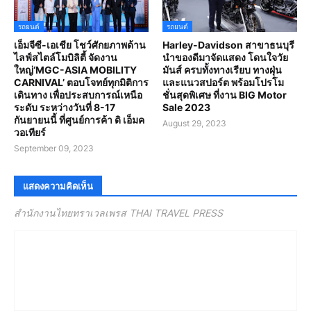
รถยนต์
รถยนต์
เอ็มจีซี-เอเชีย โชว์ศักยภาพด้าน
Harley-Davidson สาขาธนบุรี
ไลฟ์สไตล์โมบิลิตี้ จัดงาน
นำของดีมาจัดแสดง โดนใจวัย
ใหญ่‘MGC-ASIA MOBILITY
มันส์ ครบทั้งทางเรียบ ทางฝุ่น
CARNIVAL’ ตอบโจทย์ทุกมิติการ
และแนวสปอร์ต พร้อมโปรโม
เดินทาง เพื่อประสบการณ์เหนือ
ชั่นสุดพิเศษ ที่งาน BIG Motor
ระดับ ระหว่างวันที่ 8-17
Sale 2023
กันยายนนี้ ที่ศูนย์การค้า ดิ เอ็มค
August 29, 2023
วอเทียร์
September 09, 2023
แสดงความคิดเห็น
สำนักงานไทยทราเวลเพรส THAI TRAVEL PRESS