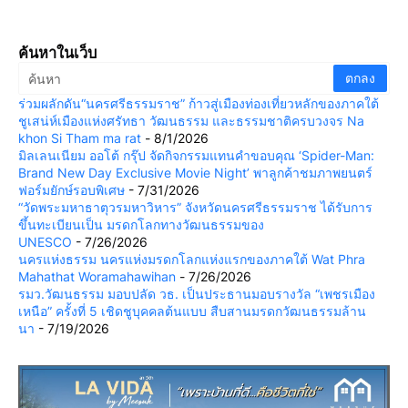
ค้นหาในเว็บ
ร่วมผลักดัน“นครศรีธรรมราช” ก้าวสู่เมืองท่องเที่ยวหลักของภาคใต้
ชูเสน่ห์เมืองแห่งศรัทธา วัฒนธรรม และธรรมชาติครบวงจร Na
khon Si Tham ma rat
- 8/1/2026
มิลเลนเนียม ออโต้ กรุ๊ป จัดกิจกรรมแทนคำขอบคุณ ‘Spider-Man:
Brand New Day Exclusive Movie Night’ พาลูกค้าชมภาพยนตร์
ฟอร์มยักษ์รอบพิเศษ
- 7/31/2026
“วัดพระมหาธาตุวรมหาวิหาร” จังหวัดนครศรีธรรมราช ได้รับการ
ขึ้นทะเบียนเป็น มรดกโลกทางวัฒนธรรมของ
UNESCO
- 7/26/2026
นครแห่งธรรม นครแห่งมรดกโลกแห่งแรกของภาคใต้ Wat Phra
Mahathat Woramahawihan
- 7/26/2026
รมว.วัฒนธรรม มอบปลัด วธ. เป็นประธานมอบรางวัล “เพชรเมือง
เหนือ” ครั้งที่ 5 เชิดชูบุคคลต้นแบบ สืบสานมรดกวัฒนธรรมล้าน
นา
- 7/19/2026