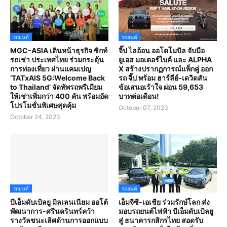
รถยนต์
รถยนต์
MGC-ASIA เดินหน้าธุรกิจ ซิกท์
จี๊ป ไลอ้อน ออโตโมบิล จับมือ
รถเช่า ประเทศไทย ร่วมกระตุ้น
ยูเอส มอเตอร์ไบค์ และ ALPHA
การท่องเที่ยว ผ่านแคมเปญ
X สร้างปรากฏการณ์แพ็กคู่ ออก
‘TATxAIS 5G:Welcome Back
รถ จี๊ป พร้อม ฮาร์ลีย์-เดวิดสัน
to Thailand’ จัดทัพรถพรีเมียม
ข้อเสนอเร้าใจ ผ่อน 59,653
ให้เช่าเพิ่มกว่า 400 คัน พร้อมอัด
บาทต่อเดือน!
โปรโมชั่นพิเศษสุดคุ้ม
October 07, 2023
October 24, 2023
รถยนต์
รถยนต์
บีเอ็มดับเบิลยู มิลเลนเนียม ออโต้
เอ็มจีซี-เอเชีย ร่วมรักษ์โลก ส่ง
พัฒนาการ-ศรีนครินทร์คว้า
มอบรถยนต์ไฟฟ้า บีเอ็มดับเบิลยู
รางวัลชนะเลิศด้านการออกแบบ
สู่ ธนาคารกสิกรไทย สอดรับ