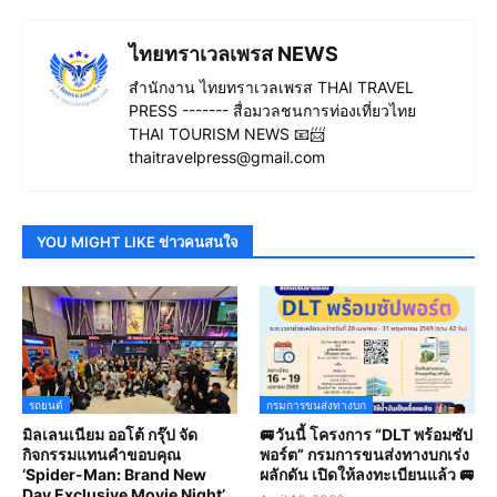
ไทยทราเวลเพรส NEWS
สำนักงาน ไทยทราเวลเพรส THAI TRAVEL
PRESS ------- สื่อมวลชนการท่องเที่ยวไทย
THAI TOURISM NEWS 📧📨
thaitravelpress@gmail.com
YOU MIGHT LIKE ข่าวคนสนใจ
รถยนต์
กรมการขนส่งทางบก
มิลเลนเนียม ออโต้ กรุ๊ป จัด
🚐วันนี้ โครงการ “DLT พร้อมซัป
กิจกรรมแทนคำขอบคุณ
พอร์ต” กรมการขนส่งทางบกเร่ง
‘Spider-Man: Brand New
ผลักดัน เปิดให้ลงทะเบียนแล้ว 🚐
Day Exclusive Movie Night’