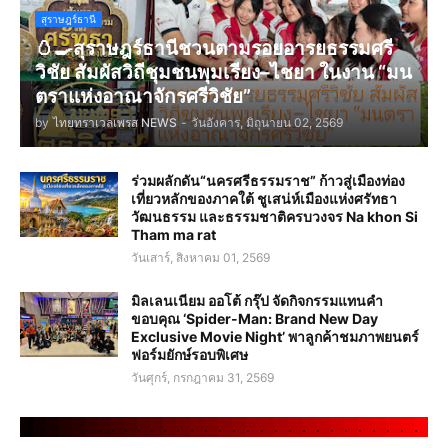
สุราษฎร์ธานี
🥚🍳สุราษฎร์ธานีชวนตามรอยอารยธรรมศรี
วิชัย สัมผัสวิถีชุมชนพุมเรียง–ไชยา ในงาน “มน
ตราแห่งอาณาจักรศรีวิชัย”
by
ไทยทราเวลเพรส NEWS
-
วันอังคาร, มิถุนายน 02, 2569
ร่วมผลักดัน“นครศรีธรรมราช” ก้าวสู่เมืองท่อง
เที่ยวหลักของภาคใต้ ชูเสน่ห์เมืองแห่งศรัทธา
วัฒนธรรม และธรรมชาติครบวงจร Na khon Si
Tham ma rat
วันเสาร์, สิงหาคม 01, 2569
มิลเลนเนียม ออโต้ กรุ๊ป จัดกิจกรรมแทนคำ
ขอบคุณ ‘Spider-Man: Brand New Day
Exclusive Movie Night’ พาลูกค้าชมภาพยนตร์
ฟอร์มยักษ์รอบพิเศษ
วันศุกร์, กรกฎาคม 31, 2569
.
.
.
.
.
.
.
.
.
.
.
.
.
.
.
.
.
.
.
.
.
.
.
.
.
.
.
.
.
.