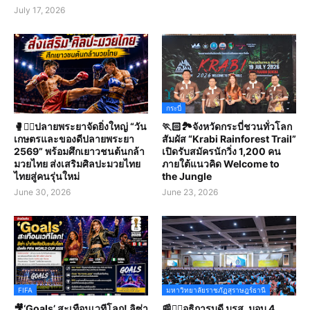
July 17, 2026
กระบี่
🥊🤼‍♀️ปลายพระยาจัดยิ่งใหญ่ “วัน
🏃🏻🏞️จังหวัดกระบี่ชวนทั่วโลก
เกษตรและของดีปลายพระยา
สัมผัส “Krabi Rainforest Trail”
2569” พร้อมศึกเยาวชนต้นกล้า
เปิดรับสมัครนักวิ่ง 1,200 คน
มวยไทย ส่งเสริมศิลปะมวยไทย
ภายใต้แนวคิด Welcome to
ไทยสู่คนรุ่นใหม่
the Jungle
June 30, 2026
June 23, 2026
FIFA
มหาวิทยาลัยราชภัฏสุราษฎร์ธานี
🎥‘Goals’ สะเทือนเวทีโลก! ลิซ่า
📰✍🏻อธิการบดี มรส. มอบ 4