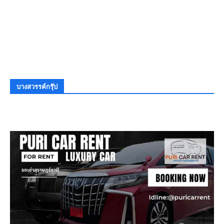
บางสวรรค์กรุ๊ป