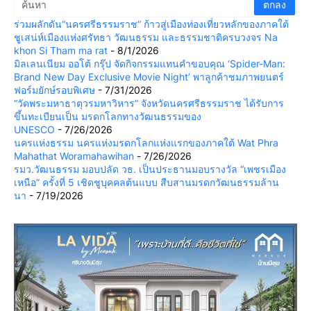
ร่วมผลักดัน“นครศรีธรรมราช” ก้าวสู่เมืองท่องเที่ยวหลักของภาคใต้
ชูเสน่ห์เมืองแห่งศรัทธา วัฒนธรรม และธรรมชาติครบวงจร Na
khon Si Tham ma rat
- 8/1/2026
มิลเลนเนียม ออโต้ กรุ๊ป จัดกิจกรรมแทนคำขอบคุณ ‘Spider-Man:
Brand New Day Exclusive Movie Night’ พาลูกค้าชมภาพยนตร์
ฟอร์มยักษ์รอบพิเศษ
- 7/31/2026
“วัดพระมหาธาตุวรมหาวิหาร” จังหวัดนครศรีธรรมราช ได้รับการ
ขึ้นทะเบียนเป็น มรดกโลกทางวัฒนธรรมของ
UNESCO
- 7/26/2026
นครแห่งธรรม นครแห่งมรดกโลกแห่งแรกของภาคใต้ Wat Phra
Mahathat Woramahawihan
- 7/26/2026
รมว.วัฒนธรรม มอบปลัด วธ. เป็นประธานมอบรางวัล “เพชรเมือง
เหนือ” ครั้งที่ 5 เชิดชูบุคคลต้นแบบ สืบสานมรดกวัฒนธรรมล้าน
นา
- 7/19/2026