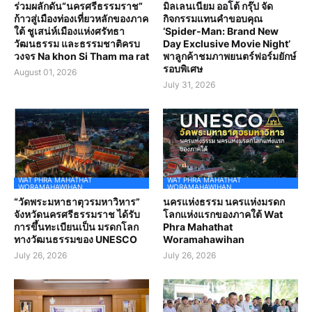
ร่วมผลักดัน“นครศรีธรรมราช”
มิลเลนเนียม ออโต้ กรุ๊ป จัด
ก้าวสู่เมืองท่องเที่ยวหลักของภาค
กิจกรรมแทนคำขอบคุณ
ใต้ ชูเสน่ห์เมืองแห่งศรัทธา
‘Spider-Man: Brand New
วัฒนธรรม และธรรมชาติครบ
Day Exclusive Movie Night’
วงจร Na khon Si Tham ma rat
พาลูกค้าชมภาพยนตร์ฟอร์มยักษ์
รอบพิเศษ
August 01, 2026
July 31, 2026
WAT PHRA MAHATHAT
WAT PHRA MAHATHAT
WORAMAHAWIHAN
WORAMAHAWIHAN
“วัดพระมหาธาตุวรมหาวิหาร”
นครแห่งธรรม นครแห่งมรดก
จังหวัดนครศรีธรรมราช ได้รับ
โลกแห่งแรกของภาคใต้ Wat
การขึ้นทะเบียนเป็น มรดกโลก
Phra Mahathat
ทางวัฒนธรรมของ UNESCO
Woramahawihan
July 26, 2026
July 26, 2026