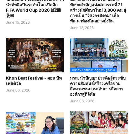
นำทัพศิลปินระดับโลกเปิดศึก
ทักษะสำคัญแห่งศตวรรษที่ 21
FIFA World Cup 2026 👯💃🏼
สร้างนักศึกษาใหม่ 3,800 คน สู่
🕺🏽
การเป็น “วิศวกรสังคม” เพื่อ
พัฒนาท้องถิ่นอย่างยั่งยืน
June 15, 2026
June 12, 2026
มหาวิทยาลัยราชภัฏสุราษฎร์ธานี
Khon Beat Festival - คอน บีท
มรส. นำปัญญาประดิษฐ์กระชับ
เฟสติวัล
ความสัมพันธ์สร้างเครือข่าย
สื่อมวลชนยกระดับการสื่อสาร
June 06, 2026
องค์กรสู่ดิจิทัล
June 06, 2026