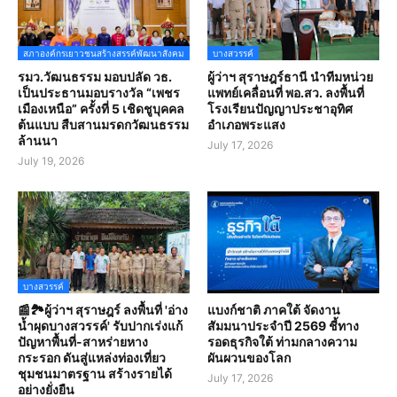
สภาองค์กรเยาวชนสร้างสรรค์พัฒนาสังคม
บางสวรรค์
รมว.วัฒนธรรม มอบปลัด วธ.
ผู้ว่าฯ สุราษฎร์ธานี นำทีมหน่วย
เป็นประธานมอบรางวัล “เพชร
แพทย์เคลื่อนที่ พอ.สว. ลงพื้นที่
เมืองเหนือ” ครั้งที่ 5 เชิดชูบุคคล
โรงเรียนปัญญาประชาอุทิศ
ต้นแบบ สืบสานมรดกวัฒนธรรม
อำเภอพระแสง
ล้านนา
July 17, 2026
July 19, 2026
บางสวรรค์
📰🏞️ผู้ว่าฯ สุราษฎร์ ลงพื้นที่ 'อ่าง
แบงก์ชาติ ภาคใต้ จัดงาน
น้ำผุดบางสวรรค์' รับปากเร่งแก้
สัมมนาประจำปี 2569 ชี้ทาง
ปัญหาพื้นที่-สาหร่ายหาง
รอดธุรกิจใต้ ท่ามกลางความ
กระรอก ดันสู่แหล่งท่องเที่ยว
ผันผวนของโลก
ชุมชนมาตรฐาน สร้างรายได้
July 17, 2026
อย่างยั่งยืน