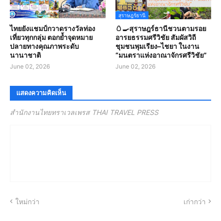
สุราษฎร์ธานี
ไทยยังแชมป์กวาดรางวัลท่อง
🥚🍳สุราษฎร์ธานีชวนตามรอย
เที่ยวทุกกลุ่ม ตอกย้ำจุดหมาย
อารยธรรมศรีวิชัย สัมผัสวิถี
ปลายทางคุณภาพระดับ
ชุมชนพุมเรียง–ไชยา ในงาน
นานาชาติ
“มนตราแห่งอาณาจักรศรีวิชัย”
June 02, 2026
June 02, 2026
แสดงความคิดเห็น
สำนักงานไทยทราเวลเพรส THAI TRAVEL PRESS
ใหม่กว่า
เก่ากว่า