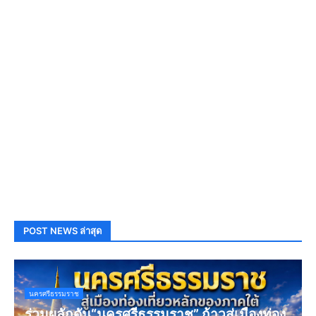
POST NEWS ล่าสุด
นครศรีธรรมราช
ร่วมผลักดัน“นครศรีธรรมราช” ก้าวสู่เมืองท่อง