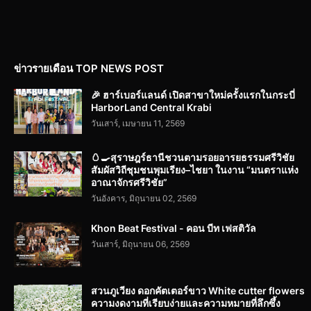
ข่าวรายเดือน TOP NEWS POST
🎉 ฮาร์เบอร์แลนด์ เปิดสาขาใหม่ครั้งแรกในกระบี่
HarborLand Central Krabi
วันเสาร์, เมษายน 11, 2569
🥚🍳สุราษฎร์ธานีชวนตามรอยอารยธรรมศรีวิชัย
สัมผัสวิถีชุมชนพุมเรียง–ไชยา ในงาน “มนตราแห่ง
อาณาจักรศรีวิชัย”
วันอังคาร, มิถุนายน 02, 2569
Khon Beat Festival - คอน บีท เฟสติวัล
วันเสาร์, มิถุนายน 06, 2569
สวนภูเวียง ดอกคัตเตอร์ขาว White cutter flowers
ความงดงามที่เรียบง่ายและความหมายที่ลึกซึ้ง