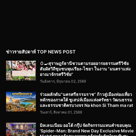
ข่าวรายสัปดาห์ TOP NEWS POST
🥚🍳สุราษฎร์ธานีชวนตามรอยอารยธรรมศรีวิชัย
สัมผัสวิถีชุมชนพุมเรียง–ไชยา ในงาน “มนตราแห่ง
อาณาจักรศรีวิชัย”
วันอังคาร, มิถุนายน 02, 2569
ร่วมผลักดัน“นครศรีธรรมราช” ก้าวสู่เมืองท่องเที่ยว
หลักของภาคใต้ ชูเสน่ห์เมืองแห่งศรัทธา วัฒนธรรม
และธรรมชาติครบวงจร Na khon Si Tham ma rat
วันเสาร์, สิงหาคม 01, 2569
มิลเลนเนียม ออโต้ กรุ๊ป จัดกิจกรรมแทนคำขอบคุณ
‘Spider-Man: Brand New Day Exclusive Movie