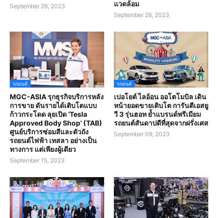
แวดล้อม
September 26, 2023
September 26, 2023
รถยนต์
รถยนต์
MGC-ASIA รุกธุรกิจบริการหลัง
เปอโยต์ ไลอ้อน ออโตโมบิล เดิน
การขาย ดันรายได้เติบโตแบบ
หน้ายอดขายเติบโต การันตีเอสยู
ก้าวกระโดด ลุยเปิด ‘Tesla
วี 3 รุ่นฮอท ย้ำแบรนด์พรีเมียม
Approved Body Shop’ (TAB)
รถยนต์สันดาปดีที่สุดจากฝรั่งเศส
ศูนย์บริการซ่อมสีและตัวถัง
September 09, 2023
รถยนต์ไฟฟ้า เทสลา อย่างเป็น
ทางการ แต่เพียงผู้เดียว
September 15, 2023