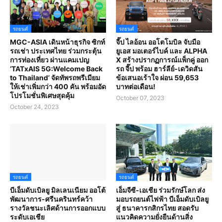
รถยนต์
รถยนต์
MGC-ASIA เดินหน้าธุรกิจ ซิกท์
จี๊ป ไลอ้อน ออโตโมบิล จับมือ
รถเช่า ประเทศไทย ร่วมกระตุ้น
ยูเอส มอเตอร์ไบค์ และ ALPHA
การท่องเที่ยว ผ่านแคมเปญ
X สร้างปรากฏการณ์แพ็กคู่ ออก
‘TATxAIS 5G:Welcome Back
รถ จี๊ป พร้อม ฮาร์ลีย์-เดวิดสัน
to Thailand’ จัดทัพรถพรีเมียม
ข้อเสนอเร้าใจ ผ่อน 59,653
ให้เช่าเพิ่มกว่า 400 คัน พร้อมอัด
บาทต่อเดือน!
โปรโมชั่นพิเศษสุดคุ้ม
October 07, 2023
October 24, 2023
รถยนต์
รถยนต์
บีเอ็มดับเบิลยู มิลเลนเนียม ออโต้
เอ็มจีซี-เอเชีย ร่วมรักษ์โลก ส่ง
พัฒนาการ-ศรีนครินทร์คว้า
มอบรถยนต์ไฟฟ้า บีเอ็มดับเบิลยู
รางวัลชนะเลิศด้านการออกแบบ
สู่ ธนาคารกสิกรไทย สอดรับ
ระดับเอเชีย
แนวคิดความยั่งยืนด้านสิ่ง