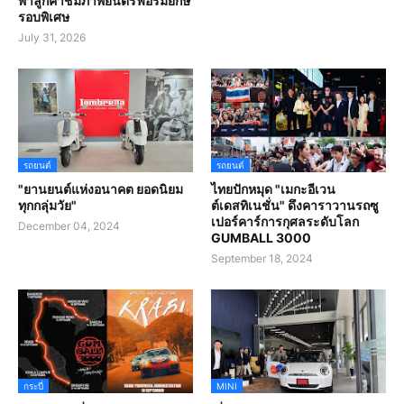
พาลูกค้าชมภาพยนตร์ฟอร์มยักษ์
รอบพิเศษ
July 31, 2026
รถยนต์
รถยนต์
"ยานยนต์แห่งอนาคต ยอดนิยม
ไทยปักหมุด "เมกะอีเวน
ทุกกลุ่มวัย"
ต์เดสทิเนชั่น" ดึงคาราวานรถซู
เปอร์คาร์การกุศลระดับโลก
December 04, 2024
GUMBALL 3000
September 18, 2024
กระบี่
MINI