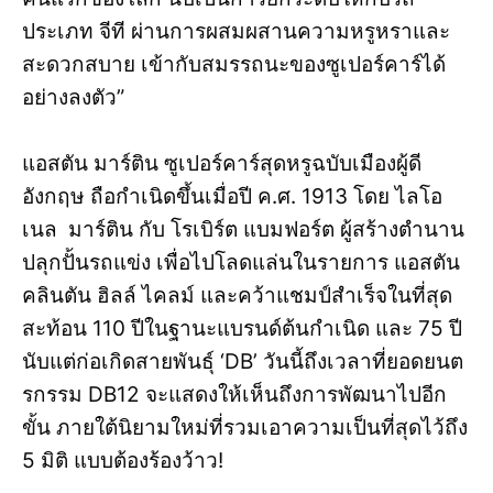
ประเภท จีที ผ่านการผสมผสานความหรูหราและ
สะดวกสบาย เข้ากับสมรรถนะของซูเปอร์คาร์ได้
อย่างลงตัว”
แอสตัน มาร์ติน ซูเปอร์คาร์สุดหรูฉบับเมืองผู้ดี
อังกฤษ ถือกำเนิดขึ้นเมื่อปี ค.ศ. 1913 โดย ไลโอ
เนล มาร์ติน กับ โรเบิร์ต แบมฟอร์ต ผู้สร้างตำนาน
ปลุกปั้นรถแข่ง เพื่อไปโลดแล่นในรายการ แอสตัน
คลินตัน ฮิลล์ ไคลม์ และคว้าแชมป์สำเร็จในที่สุด
สะท้อน 110 ปีในฐานะแบรนด์ต้นกำเนิด และ 75 ปี
นับแต่ก่อเกิดสายพันธุ์ ‘DB’ วันนี้ถึงเวลาที่ยอดยนต
รกรรม DB12 จะแสดงให้เห็นถึงการพัฒนาไปอีก
ขั้น ภายใต้นิยามใหม่ที่รวมเอาความเป็นที่สุดไว้ถึง
5 มิติ แบบต้องร้องว้าว!