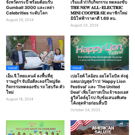
จังหวัดกระบี่ พร้อมต้อนรับ
เริ่มแล้ว!!กับกิจกรรม ทดลองขับ
Gumball 3000 และเหล่า
𝐓𝐇𝐄 𝐍𝐄𝐖 𝐀𝐋𝐋-𝐄𝐋𝐄𝐂𝐓𝐑𝐈𝐂
Celebrities ระดับโลก
𝐌𝐈𝐍𝐈 𝐂𝐎𝐎𝐏𝐄𝐑 𝐒𝐄 สมาชิกใหม่
มินิไฟฟ้าราคาดี 1.69 ลบ.
August 29, 2024
August 23, 2024
รถยนต์
รถยนต์
เอ็ม.จี.ไทยแลนด์ ลงพื้นที่สุ
เปอโยต์ ไลอ้อน ออโตโมบิล ส่งคู่
ราษฎร์ฯ จับมือดีลเลอร์ใหญ่จัด
แคมเปญสุดว้าว! ‘Happy Lion
กิจกรรมทดลองขับ รถ ไฮบริด ตัว
Festival’ และ ‘The United
ใหม่
Deal’ เพิ่มโอกาสเป็นเจ้าของเอส
ยูวีสไตล์ยุโรป กับข้อเสนอพิเศษ
August 18, 2024
โค้งสุดท้ายก่อนสิ้นปี
October 24, 2023