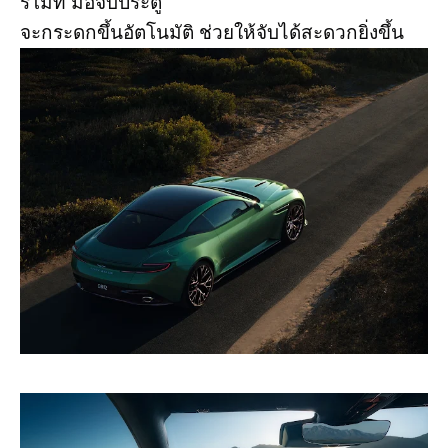
รีโมท มือจับประตู
จะกระดกขึ้นอัตโนมัติ ช่วยให้จับได้สะดวกยิ่งขึ้น