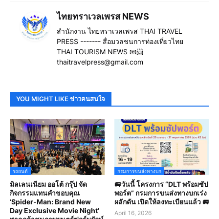
ไทยทราเวลเพรส NEWS
สำนักงาน ไทยทราเวลเพรส THAI TRAVEL
PRESS ------- สื่อมวลชนการท่องเที่ยวไทย
THAI TOURISM NEWS 📧📨
thaitravelpress@gmail.com
YOU MIGHT LIKE ข่าวคนสนใจ
รถยนต์
กรมการขนส่งทางบก
มิลเลนเนียม ออโต้ กรุ๊ป จัด
🚐วันนี้ โครงการ “DLT พร้อมซัป
กิจกรรมแทนคำขอบคุณ
พอร์ต” กรมการขนส่งทางบกเร่ง
‘Spider-Man: Brand New
ผลักดัน เปิดให้ลงทะเบียนแล้ว 🚐
Day Exclusive Movie Night’
April 16, 2026