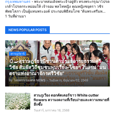
กรุงเทพมหานคร
-
พระบาทสมเด็จพระเจ้าอยู่หัว ทรงพระกรุณาโปรด
เกล้าโปรดกระหม่อมให้ เจ้าจอม พลโทหญิง คุณหญิงชยุตรา วชิร
พัทธโสภา เป็นผู้แทนพระองค์ ประกอบพิธีสมโภช “ต้นพระศรีมห...
1 วันที่ผ่านมา
NEWS POPULAR POSTS
สุราษฎร์ธานี
🥚🍳สุราษฎร์ธานีชวนตามรอยอารยธรรมศรี
วิชัย สัมผัสวิถีชุมชนพุมเรียง–ไชยา ในงาน “มน
ตราแห่งอาณาจักรศรีวิชัย”
by
ไทยทราเวลเพรส NEWS
-
วันอังคาร, มิถุนายน 02, 2569
สวนภูเวียง ดอกคัตเตอร์ขาว White cutter
flowers ความงดงามที่เรียบง่ายและความหมายที่
ลึกซึ้ง
วันเสาร์, มกราคม 18, 2568