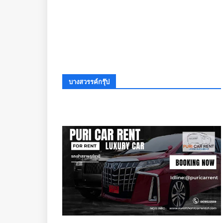
บางสวรรค์กรุ๊ป