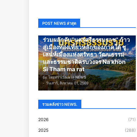
POST NEWS ล่าสุด
นครศรีธรรมราช
ร่วมผลักดัน“นครศรีธรรมราช” ก้าว
สู่เมืองท่องเที่ยวหลักของภาคใต้ ชู
เสน่ห์เมืองแห่งศรัทธา วัฒนธรรม
และธรรมชาติครบวงจร Na khon
Si Tham ma rat
by
ไทยทราเวลเพรส NEWS
-
วันเสาร์, สิงหาคม 01, 2569
รวมคลังข่าว NEWS.
2026
(71)
2025
(288)