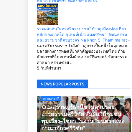
หน้าเว็บไซต์ข่าว กดลิ้งก์อ่านต่อ>>
ร่วมผลักดัน“นครศรีธรรมราช” ก้าวสู่เมืองท่องเที่ยว
หลักของภาคใต้ ชูเสน่ห์เมืองแห่งศรัทธา วัฒนธรรม
และธรรมชาติครบวงจร Na khon Si Tham ma rat
-
นครศรีธรรมราชกำลังก้าวสู่การเป็นหนึ่งในจุดหมาย
ปลายทางการท่องเที่ยวสำคัญของประเทศไทย ด้วย
ศักยภาพที่โดดเด่นทั้งด้านประวัติศาสตร์ วัฒนธรรม
ศาสนา ธรรมชาติ ...
5 วันที่ผ่านมา
NEWS POPULAR POSTS
สุราษฎร์ธานี
🥚🍳สุราษฎร์ธานีชวนตามรอย
อารยธรรมศรีวิชัย สัมผัสวิถีชุมชน
พุมเรียง–ไชยา ในงาน “มนตราแห่ง
อาณาจักรศรีวิชัย”