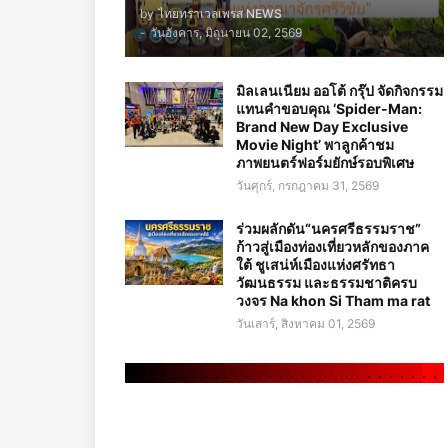
by
ไทยทราเวลเพรส NEWS
-
วันอังคาร, มิถุนายน 02, 2569
มิลเลนเนียม ออโต้ กรุ๊ป จัดกิจกรรม
แทนคำขอบคุณ ‘Spider-Man:
Brand New Day Exclusive
Movie Night’ พาลูกค้าชม
ภาพยนตร์ฟอร์มยักษ์รอบพิเศษ
วันศุกร์, กรกฎาคม 31, 2569
ร่วมผลักดัน“นครศรีธรรมราช”
ก้าวสู่เมืองท่องเที่ยวหลักของภาค
ใต้ ชูเสน่ห์เมืองแห่งศรัทธา
วัฒนธรรม และธรรมชาติครบ
วงจร Na khon Si Tham ma rat
วันเสาร์, สิงหาคม 01, 2569
.
.
.
.
.
.
.
.
.
.
.
.
.
.
.
.
.
.
.
.
.
.
.
.
.
.
.
.
.
.