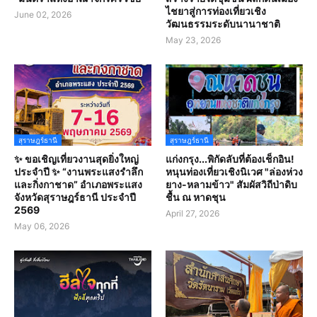
ไชยาสู่การท่องเที่ยวเชิง
June 02, 2026
วัฒนธรรมระดับนานาชาติ
May 23, 2026
สุราษฎร์ธานี
สุราษฎร์ธานี
✨ ขอเชิญเที่ยวงานสุดยิ่งใหญ่
แก่งกรุง...พิกัดลับที่ต้องเช็กอิน!
ประจำปี ✨ “งานพระแสงรำลึก
หนุนท่องเที่ยวเชิงนิเวศ "ล่องห่วง
และกิ่งกาชาด” อำเภอพระแสง
ยาง-หลามข้าว" สัมผัสวิถีป่าดิบ
จังหวัดสุราษฎร์ธานี ประจำปี
ชื้น ณ หาดชุน
2569
April 27, 2026
May 06, 2026