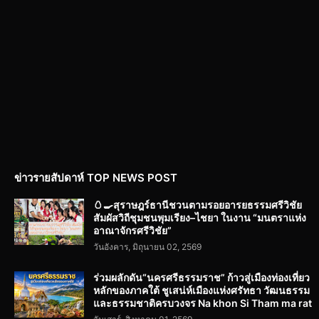
ข่าวรายสัปดาห์ TOP NEWS POST
🥚🍳สุราษฎร์ธานีชวนตามรอยอารยธรรมศรีวิชัย
สัมผัสวิถีชุมชนพุมเรียง–ไชยา ในงาน “มนตราแห่ง
อาณาจักรศรีวิชัย”
วันอังคาร, มิถุนายน 02, 2569
ร่วมผลักดัน“นครศรีธรรมราช” ก้าวสู่เมืองท่องเที่ยว
หลักของภาคใต้ ชูเสน่ห์เมืองแห่งศรัทธา วัฒนธรรม
และธรรมชาติครบวงจร Na khon Si Tham ma rat