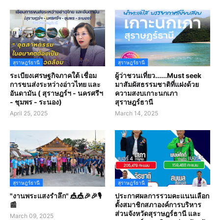
สุราษฎร์ธานี
สุราษฎร์ธานี
ระเบียงเศรษฐกิจภาคใต้ เชื่อม
ผู้ว่าชวนเที่ยว......Must seek
การขนส่งระหว่างอ่าวไทย และ
มาสัมผัสธรรมชาติที่แฝงด้วย
อันดามัน ( สุราษฎร์ฯ - นครศรีฯ
ความสงบเกาะนกเภา
- ชุมพร - ระนอง)
สุราษฎร์ธานี
April 25, 2025
March 14, 2025
สุราษฎร์ธานี
สุราษฎร์ธานี
"งานพระแสงรำลึก" 🎪🎪🎉🎉🎙️
ประกาศผลการรวมคะแนนเลือก
📰
ตั้งสมาชิกสภาองค์การบริหาร
ส่วนจังหวัดสุราษฎร์ธานี และ
March 09, 2025