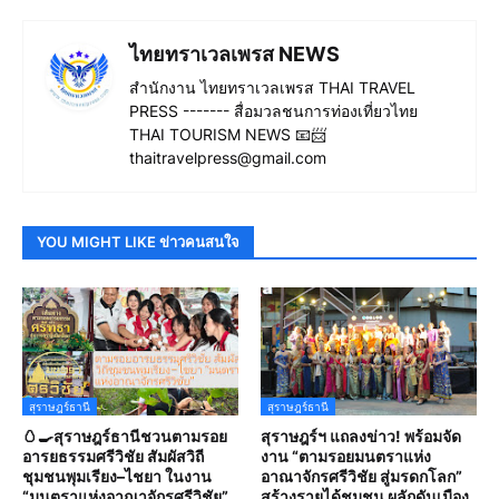
ไทยทราเวลเพรส NEWS
สำนักงาน ไทยทราเวลเพรส THAI TRAVEL
PRESS ------- สื่อมวลชนการท่องเที่ยวไทย
THAI TOURISM NEWS 📧📨
thaitravelpress@gmail.com
YOU MIGHT LIKE ข่าวคนสนใจ
สุราษฎร์ธานี
สุราษฎร์ธานี
🥚🍳สุราษฎร์ธานีชวนตามรอย
สุราษฎร์ฯ แถลงข่าว! พร้อมจัด
อารยธรรมศรีวิชัย สัมผัสวิถี
งาน “ตามรอยมนตราแห่ง
ชุมชนพุมเรียง–ไชยา ในงาน
อาณาจักรศรีวิชัย สู่มรดกโลก”
“มนตราแห่งอาณาจักรศรีวิชัย”
สร้างรายได้ชุมชน ผลักดันเมือง