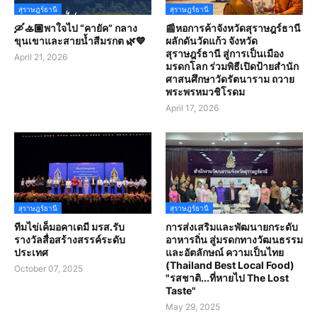
สุราษฎร์ธานี
สุราษฎร์ธานี
🛶🚣🏼พาใจไป “คายัค” กลาง
📰หอการค้าจังหวัดสุราษฎร์ธานี
ขุนเขาและสายน้ำสีมรกต 🌿💙
ผลักดันวัดแก้ว จังหวัด
สุราษฎร์ธานี สู่การเป็นเมือง
April 21, 2026
มรดกโลก ร่วมพิธีเปิดป้ายสำนัก
ศาสนศึกษาวัดรัตนาราม ถวาย
พระพรหมวชิโรดม
April 17, 2026
สุราษฎร์ธานี
สุราษฎร์ธานี
ทีมไข่เค็มอคาเดมี มรส.รับ
การส่งเสริมและพัฒนายกระดับ
รางวัลสื่อสร้างสรรค์ระดับ
อาหารถิ่น สู่มรดกทางวัฒนธรรม
ประเทศ
และอัตลักษณ์ ความเป็นไทย
(Thailand Best Local Food)
October 07, 2025
"รสชาติ...ที่หายไป​ The Lost
Taste"
May 29, 2025