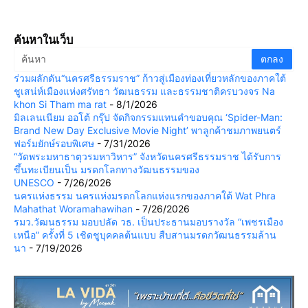
ค้นหาในเว็บ
ร่วมผลักดัน“นครศรีธรรมราช” ก้าวสู่เมืองท่องเที่ยวหลักของภาคใต้
ชูเสน่ห์เมืองแห่งศรัทธา วัฒนธรรม และธรรมชาติครบวงจร Na
khon Si Tham ma rat
- 8/1/2026
มิลเลนเนียม ออโต้ กรุ๊ป จัดกิจกรรมแทนคำขอบคุณ ‘Spider-Man:
Brand New Day Exclusive Movie Night’ พาลูกค้าชมภาพยนตร์
ฟอร์มยักษ์รอบพิเศษ
- 7/31/2026
“วัดพระมหาธาตุวรมหาวิหาร” จังหวัดนครศรีธรรมราช ได้รับการ
ขึ้นทะเบียนเป็น มรดกโลกทางวัฒนธรรมของ
UNESCO
- 7/26/2026
นครแห่งธรรม นครแห่งมรดกโลกแห่งแรกของภาคใต้ Wat Phra
Mahathat Woramahawihan
- 7/26/2026
รมว.วัฒนธรรม มอบปลัด วธ. เป็นประธานมอบรางวัล “เพชรเมือง
เหนือ” ครั้งที่ 5 เชิดชูบุคคลต้นแบบ สืบสานมรดกวัฒนธรรมล้าน
นา
- 7/19/2026