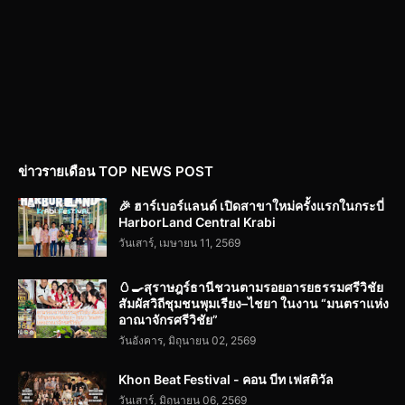
ข่าวรายเดือน TOP NEWS POST
🎉 ฮาร์เบอร์แลนด์ เปิดสาขาใหม่ครั้งแรกในกระบี่
HarborLand Central Krabi
วันเสาร์, เมษายน 11, 2569
🥚🍳สุราษฎร์ธานีชวนตามรอยอารยธรรมศรีวิชัย
สัมผัสวิถีชุมชนพุมเรียง–ไชยา ในงาน “มนตราแห่ง
อาณาจักรศรีวิชัย”
วันอังคาร, มิถุนายน 02, 2569
Khon Beat Festival - คอน บีท เฟสติวัล
วันเสาร์, มิถุนายน 06, 2569