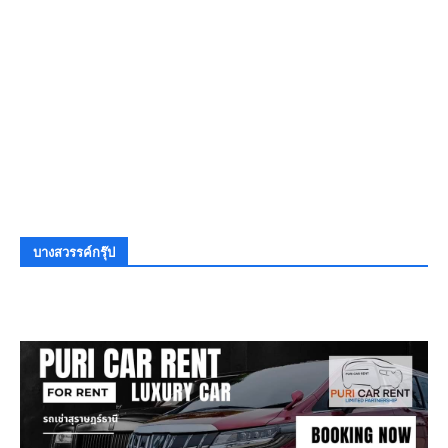
บางสวรรค์กรุ๊ป