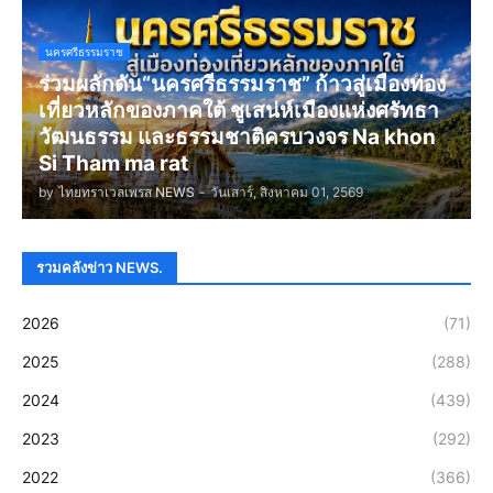
นครศรีธรรมราช
ร่วมผลักดัน“นครศรีธรรมราช” ก้าวสู่เมืองท่อง
เที่ยวหลักของภาคใต้ ชูเสน่ห์เมืองแห่งศรัทธา
วัฒนธรรม และธรรมชาติครบวงจร Na khon
Si Tham ma rat
by
ไทยทราเวลเพรส NEWS
-
วันเสาร์, สิงหาคม 01, 2569
รวมคลังข่าว NEWS.
2026
(71)
2025
(288)
2024
(439)
2023
(292)
2022
(366)