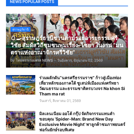
NEWS POPULAR POSTS
สุราษฎร์ธานี
🥚🍳สุราษฎร์ธานีชวนตามรอยอารยธรรมศรี
วิชัย สัมผัสวิถีชุมชนพุมเรียง–ไชยา ในงาน “มน
ตราแห่งอาณาจักรศรีวิชัย”
by
ไทยทราเวลเพรส NEWS
-
วันอังคาร, มิถุนายน 02, 2569
ร่วมผลักดัน“นครศรีธรรมราช” ก้าวสู่เมืองท่อง
เที่ยวหลักของภาคใต้ ชูเสน่ห์เมืองแห่งศรัทธา
วัฒนธรรม และธรรมชาติครบวงจร Na khon Si
Tham ma rat
วันเสาร์, สิงหาคม 01, 2569
มิลเลนเนียม ออโต้ กรุ๊ป จัดกิจกรรมแทนคำ
ขอบคุณ ‘Spider-Man: Brand New Day
Exclusive Movie Night’ พาลูกค้าชมภาพยนตร์
ฟอร์มยักษ์รอบพิเศษ