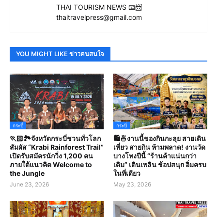
THAI TOURISM NEWS 📧📨
thaitravelpress@gmail.com
YOU MIGHT LIKE ข่าวคนสนใจ
กระบี่
กระบี่
🏃🏻🏞️จังหวัดกระบี่ชวนทั่วโลก
🛍️🍜งานนี้ของกินกะลุย สายเดิน
สัมผัส “Krabi Rainforest Trail”
เที่ยว สายกิน ห้ามพลาด! งานวัด
เปิดรับสมัครนักวิ่ง 1,200 คน
บางโทงปีนี้ “ร้านค้าแน่นกว่า
ภายใต้แนวคิด Welcome to
เดิม” เดินเพลิน ช้อปสนุก อิ่มครบ
the Jungle
ในที่เดียว
June 23, 2026
May 23, 2026