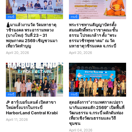
กระบี่
กระบี่
🛕มาแล้วงานวัด วัดมหาธาตุ
พระราชทานสัญญาบัตรตั้ง
วชิรมงคล พระอารามหลวง
สมณศักดิ์พระราชาคณะชั้น
(บางโทง) วันที่ 23 – 31
ธรรม โปรดเกล้าฯ ตั้ง “พระ
พฤษภาคม 2569 เชิญชวนมา
ธรรมวชิรพุทธาคม” ณ วัด
เที่ยววัดทำบุญ
มหาธาตุวชิรมงคล จ.กระบี่
April 20, 2026
April 20, 2026
กระบี่
กระบี่
🎉 ฮาร์เบอร์แลนด์ เปิดสาขา
สุดอลังการ“งานเทศกาลเปอรา
ใหม่ครั้งแรกในกระบี่
นากันแหลมสัก 2569” เปิดพื้นที่
HarborLand Central Krabi
วัฒนธรรม จ.กระบี่ ผลักดันท่อง
เที่ยวเชิงวัฒนธรรมและวิถี
April 11, 2026
ชุมชน
April 04, 2026