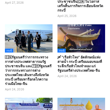
ประชาชนจีน🇨🇳 ในโอกาส
April 27, 2026
เสร็จสิ้นภารกิจการเยือนจังหวัด
กระบี่
April 25, 2026
กระบี่
กระบี่
🇨🇳รัฐมนตรีว่าการกระทรวง
🛶 “เรือหัวโทง” อัตลักษณ์แห่ง
การต่างประเทศสาธารณรัฐ
สายน้ำ กระบี่ เตรียมมอบของที่
ประชาชนจีน และ🇹🇭รัฐมนตรี
ระลึกเรือหัวโทงจำลอง แก่
ว่าการกระทรวงการต่าง
รัฐมนตรีต่างประเทศไทย-จีน
ประเทศไทย เดินทางถึงจังหวัด
April 24, 2026
กระบี่ เตรียมหารือกลไกความ
ร่วมมือไทย–จีน
April 24, 2026