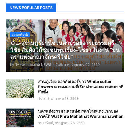
NEWS POPULAR POSTS
สุราษฎร์ธานี
🥚🍳สุราษฎร์ธานีชวนตามรอยอารยธรรมศรี
วิชัย สัมผัสวิถีชุมชนพุมเรียง–ไชยา ในงาน “มน
ตราแห่งอาณาจักรศรีวิชัย”
by
ไทยทราเวลเพรส NEWS
-
วันอังคาร, มิถุนายน 02, 2569
สวนภูเวียง ดอกคัตเตอร์ขาว White cutter
flowers ความงดงามที่เรียบง่ายและความหมายที่
ลึกซึ้ง
วันเสาร์, มกราคม 18, 2568
นครแห่งธรรม นครแห่งมรดกโลกแห่งแรกของ
ภาคใต้ Wat Phra Mahathat Woramahawihan
วันอาทิตย์, กรกฎาคม 26, 2569