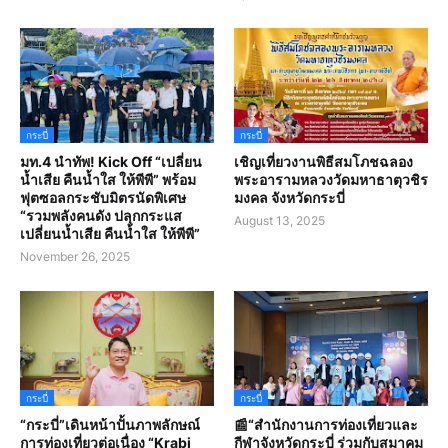
กระบี่
กระบี่
มท.4 นำทัพ! Kick Off “เปลี่ยน
เชิญเที่ยวงานพิธีสมโภชฉลอง
น้ำเสีย คืนน้ำใส ให้พีพี” พร้อม
พระอารามหลวงวัดมหาธาตุวชิร
ฟุตซอลกระชับมิตรนัดพิเศษ
มงคล จังหวัดกระบี่
“รวมพลังคนดัง ปลุกกระแส
August 13, 2025
เปลี่ยนน้ำเสีย คืนน้ำใส ให้พีพี”
November 26, 2025
กระบี่
กระบี่
“กระบี่”เดินหน้าปั้นภาพลักษณ์
📰“สํานักงานการท่องเที่ยวและ
การท่องเที่ยวต่อเนื่อง “Krabi
กีฬาจังหวัดกระบี่ ร่วมกับสมาคม