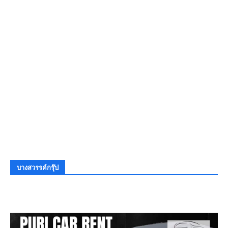
บางสวรรค์กรุ๊ป