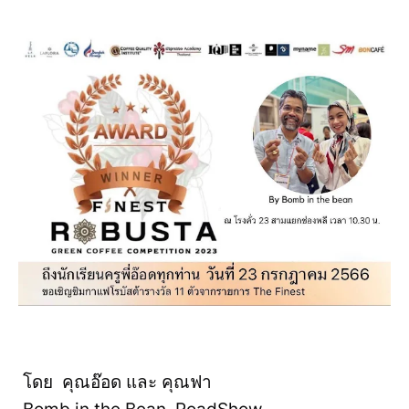
โดย​ คุณอ๊อด และ​ ​คุณฟา