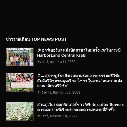
ข่าวรายเดือน TOP NEWS POST
🎉 ฮาร์เบอร์แลนด์ เปิดสาขาใหม่ครั้งแรกในกระบี่
HarborLand Central Krabi
วันเสาร์, เมษายน 11, 2569
🥚🍳สุราษฎร์ธานีชวนตามรอยอารยธรรมศรีวิชัย
สัมผัสวิถีชุมชนพุมเรียง–ไชยา ในงาน “มนตราแห่ง
อาณาจักรศรีวิชัย”
วันอังคาร, มิถุนายน 02, 2569
สวนภูเวียง ดอกคัตเตอร์ขาว White cutter flowers
ความงดงามที่เรียบง่ายและความหมายที่ลึกซึ้ง
วันเสาร์, มกราคม 18, 2568