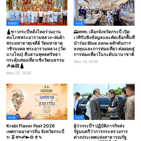
KRABI
กระบี่
🛕ชาวกระบี่หลั่งไหลร่วมงาน
🌅ททท. เลือกจังหวัดกระบี่ เปิด
สมโภชพระอารามหลวง–ห่มผ้า
เวทีรับฟังข้อมูลและคัดเลือกพื้นที่
พระมหาธาตุเจดีย์ วัดมหาธาตุ
นำร่อง Blue zone ผลักดันการ
วชิรมงคล พระอารามหลวง (วัด
ลงทุนและการท่องเที่ยว ต่อยอดสู่
บางโทง) สืบสานพุทธศรัทธา
การท่องเที่ยวในระดับนานาชาติ
กระตุ้นท่องเที่ยวเชิงวัฒนธรรม
May 18, 2026
🎉🙏🏻🛕
May 23, 2026
กระบี่
กระบี่
Krabi Flavor Fest 2026
ผู้ว่ากระบี่ฯ ปฏิบัติภารกิจส่ง
เทศกาลอาหารถิ่น จังหวัดกระบี่
รัฐมนตรีว่าการกระทรวงการ
✨ 🦑🐟🦐🫚🍲🥤🍡
ต่างประเทศแห่งสาธารณรัฐ