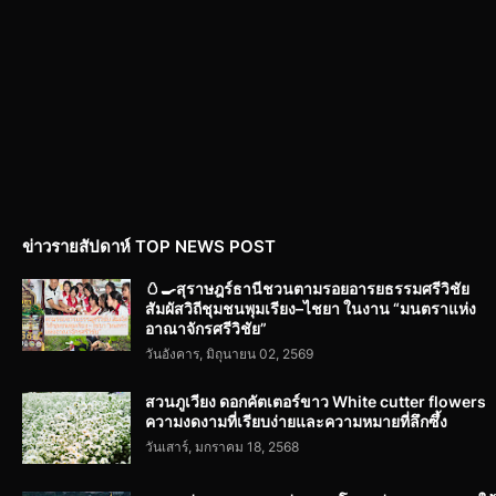
ข่าวรายสัปดาห์ TOP NEWS POST
🥚🍳สุราษฎร์ธานีชวนตามรอยอารยธรรมศรีวิชัย
สัมผัสวิถีชุมชนพุมเรียง–ไชยา ในงาน “มนตราแห่ง
อาณาจักรศรีวิชัย”
วันอังคาร, มิถุนายน 02, 2569
สวนภูเวียง ดอกคัตเตอร์ขาว White cutter flowers
ความงดงามที่เรียบง่ายและความหมายที่ลึกซึ้ง
วันเสาร์, มกราคม 18, 2568