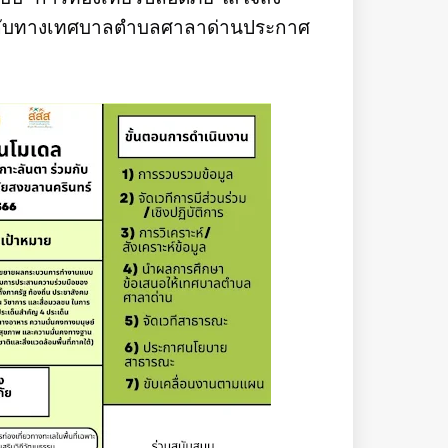
้กับทางเทศบาลตำบลศาลาด่านประกาศ