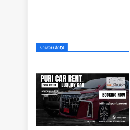
บางสวรรค์กรุ๊ป