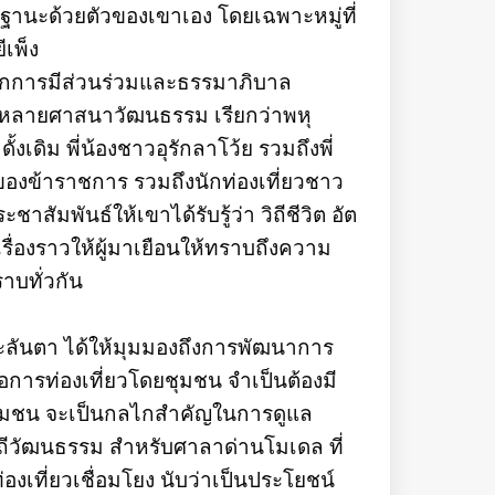
งฐานะด้วยตัวของเขาเอง โดยเฉพาะหมู่ที่
ยีเพ็ง
ักการมีส่วนร่วมและธรรมาภิบาล
มกันหลายศาสนาวัฒนธรรม เรียกว่าพหุ
งเดิม พี่น้องชาวอุรักลาโว้ย รวมถึงพี่
งข้าราชการ รวมถึงนักท่องเที่ยวชาว
สัมพันธ์ให้เขาได้รับรู้ว่า วิถีชีวิต อัต
รื่องราวให้ผู้มาเยือนให้ทราบถึงความ
บทั่วกัน
ะลันตา ได้ให้มุมมองถึงการพัฒนาการ
อการท่องเที่ยวโดยชุมชน จำเป็นต้องมี
โดยชุมชน จะเป็นกลไกสำคัญในการดูแล
ิถีวัฒนธรรม สำหรับศาลาด่านโมเดล ที่
องเที่ยวเชื่อมโยง นับว่าเป็นประโยชน์