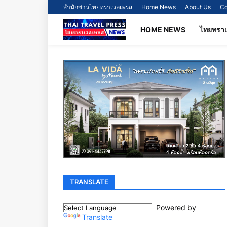
สำนักข่าวไทยทราเวลเพรส
Home News
About Us
Co
HOME NEWS
ไทยทรา
TRANSLATE
Powered by
Translate