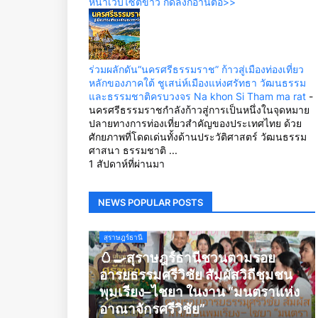
หน้าเว็บไซต์ข่าว กดลิ้งก์อ่านต่อ>>
ร่วมผลักดัน“นครศรีธรรมราช” ก้าวสู่เมืองท่องเที่ยว
หลักของภาคใต้ ชูเสน่ห์เมืองแห่งศรัทธา วัฒนธรรม
และธรรมชาติครบวงจร Na khon Si Tham ma rat
-
นครศรีธรรมราชกำลังก้าวสู่การเป็นหนึ่งในจุดหมาย
ปลายทางการท่องเที่ยวสำคัญของประเทศไทย ด้วย
ศักยภาพที่โดดเด่นทั้งด้านประวัติศาสตร์ วัฒนธรรม
ศาสนา ธรรมชาติ ...
1 สัปดาห์ที่ผ่านมา
NEWS POPULAR POSTS
สุราษฎร์ธานี
🥚🍳สุราษฎร์ธานีชวนตามรอย
อารยธรรมศรีวิชัย สัมผัสวิถีชุมชน
พุมเรียง–ไชยา ในงาน “มนตราแห่ง
อาณาจักรศรีวิชัย”