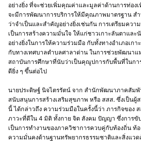
อย่างยิ่ง ที่จะช่วยเพิ่มคุณค่าและมูลค่าด้านการท่องเ
จะมีการพัฒนาการบริการให้มีคุณภาพมาตรฐาน สำหร
ว่าจำเป็นและสำคัญอย่างยิ่งเช่นกัน การเตรียมความพร้
เป็นการสร้างความมั่นใจ ให้แก่ชาวเกาะลันตาและนั
อย่างยิ่งในการให้ความร่วมมือ กับทั้งทางอำเภอเกา
กับทางเทศบาลตำบลศาลาด่าน ในการช่วยพัฒนาแหล่ง
สถาบันการศึกษาที่นับว่าเป็นคุณูปการกับพื้นที่ในก
ดียิ่ง ๆ ขึ้นต่อไป
นายประดิษฐ์ นิจไตรรัตน์ จาก สำนักพัฒนาภาคสัมพั
สนับสนุนการสร้างเสริมสุขภาพ หรือ สสส. ซึ่งเป็นผู
นี้ ได้กล่าวถึง ความร่วมมือในครั้งนี้ว่า ภารกิจของ
ภาวะที่ดีใน 4 มิติ ทั้งกาย จิต สังคม ปัญญา ซึ่งกา
เป็นการทำงานของภาควิชาการควบคู่กับท้องถิ่น ท้อง
ความมั่นคงด้านฐานทรัพยากรธรรมชาติและสิ่งแวดล้