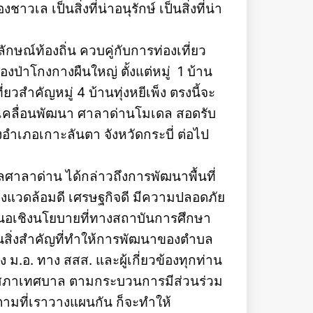
 เป็นสิ่งที่น่าอนุรักษ์ เป็นสิ่งที่น่า
ตลักษณ์ท้องถิ่น ควบคู่กับการท่องเที่ยว
งป่าโกงกางผืนใหญ่ ตั้งแต่หมู่ 1 บ้าน
ยวสำคัญหมู่ 4 บ้านทุ่งหยีเพ็ง ตรงนี้จะ
ขับเคลื่อนพัฒนา ศาลาด่านโมเดล สอดรับ
งอำเภอเกาะลันตา จังหวัดกระบี่ ต่อไป
ศาลาด่าน ได้กล่าวถึงการพัฒนาพื้นที่
ิ่งแวดล้อมดี เศรษฐกิจดี มีความปลอดภัย
สนอเชิงนโยบายที่ทางสถาบันการศึกษา
นสิ่งสำคัญที่ทำให้การพัฒนาของตำบล
ม.อ. ทาง สสส. และผู้เกี่ยวข้องทุกท่าน
เสนอสภาเทศบาล ตามกระบวนการมีส่วนร่วม
ง ตามที่เราวางแผนกัน ก็จะทำให้