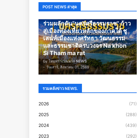
POST NEWS ล่าสุด
นครศรีธรรมราช
ร่วมผลักดัน“นครศรีธรรมราช” ก้าว
สู่เมืองท่องเที่ยวหลักของภาคใต้ ชู
เสน่ห์เมืองแห่งศรัทธา วัฒนธรรม
และธรรมชาติครบวงจร Na khon
Si Tham ma rat
by
ไทยทราเวลเพรส NEWS
-
วันเสาร์, สิงหาคม 01, 2569
รวมคลังข่าว NEWS.
2026
(71)
2025
(288)
2024
(439)
2023
(292)