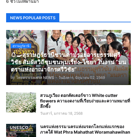
6 ชั่วโมงที่ผ่านมา
NEWS POPULAR POSTS
สุราษฎร์ธานี
🥚🍳สุราษฎร์ธานีชวนตามรอยอารยธรรมศรี
วิชัย สัมผัสวิถีชุมชนพุมเรียง–ไชยา ในงาน “มน
ตราแห่งอาณาจักรศรีวิชัย”
by
ไทยทราเวลเพรส NEWS
-
วันอังคาร, มิถุนายน 02, 2569
สวนภูเวียง ดอกคัตเตอร์ขาว White cutter
flowers ความงดงามที่เรียบง่ายและความหมายที่
ลึกซึ้ง
วันเสาร์, มกราคม 18, 2568
นครแห่งธรรม นครแห่งมรดกโลกแห่งแรกของ
ภาคใต้ Wat Phra Mahathat Woramahawihan