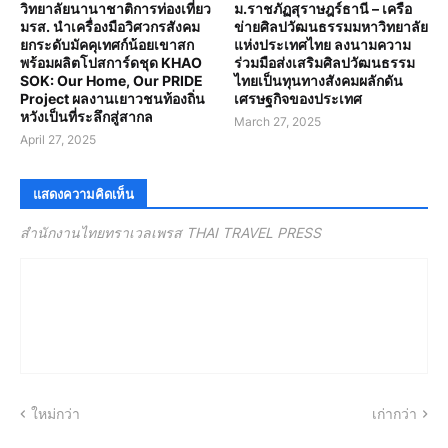
วิทยาลัยนานาชาติการท่องเที่ยว
ม.ราชภัฏสุราษฎร์ธานี – เครือ
มรส. นำเครื่องมือวิศวกรสังคม
ข่ายศิลปวัฒนธรรมมหาวิทยาลัย
ยกระดับมัคคุเทศก์น้อยเขาสก
แห่งประเทศไทย ลงนามความ
พร้อมผลิตโปสการ์ดชุด KHAO
ร่วมมือส่งเสริมศิลปวัฒนธรรม
SOK: Our Home, Our PRIDE
ไทยเป็นทุนทางสังคมผลักดัน
Project ผลงานเยาวชนท้องถิ่น
เศรษฐกิจของประเทศ
หวังเป็นที่ระลึกสู่สากล
March 27, 2025
April 27, 2025
แสดงความคิดเห็น
สำนักงานไทยทราเวลเพรส THAI TRAVEL PRESS
ใหม่กว่า
เก่ากว่า