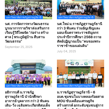
มหาวิทยาลัยราชภัฏสุราษฎร์ธานี
มหาวิทยาลัยราชภัฏสุราษฎร์ธานี
นศ. การจัดการทางวัฒนธรรม
นศ.ใหม่ ม.ราชภัฏสุราษฎร์ธานี
บูรณาการรายวิชาส่งเสริมการ
กว่า 3 พันคน ร่วมอัญเชิญและ
เรียนรู้วิถีไทยจัด “ก่อร่าง สร้าง
มอบเข็มตราพระราชลัญจกร
ศาล | พระภูมิคู่บ้าน สืบสาน
ประจำปีการศึกษา 2568 ถวาย
วัฒนธรรม”
สัตย์ปฏิญาณเป็น “คนของพระ
ราชาข้าของแผ่นดิน”
September 25, 2025
July 04, 2025
มหาวิทยาลัยราชภัฏสุราษฎร์ธานี
มหาวิทยาลัยราชภัฏสุราษฎร์ธานี
อธิการบดี ม.ราชภัฏ
ม.ราชภัฏสุราษฎร์ธานี – 6
สุราษฎร์ธานี นำนักศึกษา
อบต.ชุมชนในบางคลองร้อยสาย
อาจารย์ บุคลากร กว่า 2 พันคน
MOU ขับเคลื่อนเศรษฐกิจ
เดิน-วิ่ง เฉลิมพระเกียรติสมเด็จ
สร้างสรรค์ ยกระดับชุมชนสู่การ