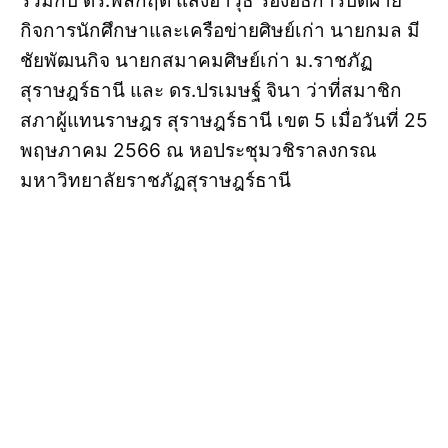
ร่วมกับ ดร.พลกฤต แสงอาวุธ รองอธิการบดีฝ่าย
กิจการนักศึกษาและเครือข่ายศิษย์เก่า นายกมล มี
ชัยพัฒนกิจ นายกสมาคมศิษย์เก่า ม.ราชภัฏ
สุราษฎร์ธานี และ ดร.ปรเมษฐ์ จินา ว่าที่สมาชิก
สภาผู้แทนราษฎร สุราษฎร์ธานี เขต 5 เมื่อวันที่ 25
พฤษภาคม 2566 ณ หอประชุมวชิราลงกรณ
มหาวิทยาลัยราชภัฏสุราษฎร์ธานี