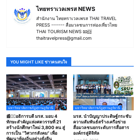
ไทยทราเวลเพรส NEWS
สำนักงาน ไทยทราเวลเพรส THAI TRAVEL
PRESS ------- สื่อมวลชนการท่องเที่ยวไทย
THAI TOURISM NEWS 📧📨
thaitravelpress@gmail.com
YOU MIGHT LIKE ข่าวคนสนใจ
มหาวิทยาลัยราชภัฏสุราษฎร์ธานี
มหาวิทยาลัยราชภัฏสุราษฎร์ธานี
📰✍🏻อธิการบดี มรส. มอบ 4
มรส. นำปัญญาประดิษฐ์กระชับ
ทักษะสำคัญแห่งศตวรรษที่ 21
ความสัมพันธ์สร้างเครือข่าย
สร้างนักศึกษาใหม่ 3,800 คน สู่
สื่อมวลชนยกระดับการสื่อสาร
การเป็น “วิศวกรสังคม” เพื่อ
องค์กรสู่ดิจิทัล
พัฒนาท้องถิ่นอย่างยั่งยืน