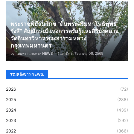
พระราชพิธีสมโภช “ต้นพระศรีมหาโพธิพุทธ
รังสี” สัญลักษณ์แห่งการตรัสรู้และสิริมงคล ณ
วัดอินทรวิหาร พระอารามหลวง
กรุงเทพมหานคร
by
ไทยทราเวลเพรส NEWS
-
วันอาทิตย์, สิงหาคม 09, 2569
รวมคลังข่าว NEWS.
2026
(72)
2025
(288)
2024
(439)
2023
(292)
2022
(366)