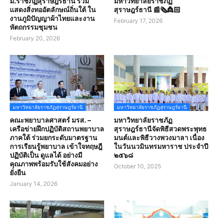
ม.ราชภัฏสุราษฎร์ธานี ร่วม
มหาวิทยาลัยราชภัฏ
แสดงสิ่งทออัตลักษณ์ถิ่นใต้ ใน
สุราษฎร์ธานี 📰🗞️👸🏻
งานภูมิปัญญาผ้าไทยและงาน
February 17, 2026
หัตถกรรมชุมชน
February 20, 2026
มหาวิทยาลัยราชภัฏสุราษฎร์ธานี
มหาวิทยาลัยราชภัฏสุราษฎร์ธานี
คณะพยาบาลศาสตร์ มรส. –
มหาวิทยาลัยราชภัฏ
เครือข่ายฝึกปฏิบัติสถานพยาบาล
สุราษฎร์ธานีจัดพิธีสวดพระพุทธ
ภาคใต้ ร่วมยกระดับมาตรฐาน
มนต์และพิธีวางพวงมาลา เนื่อง
การเรียนรู้พยาบาล เข้าใจทฤษฎี
ในวันนวมินทรมหาราช ประจำปี
ปฏิบัติเป็น ดูแลได้ อย่างมี
๒๕๖๘
คุณภาพพร้อมรับใช้สังคมอย่าง
October 10, 2025
ยั่งยืน
January 14, 2026