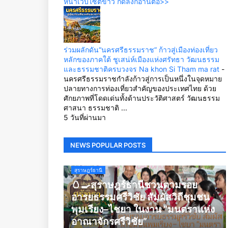
หน้าเว็บไซต์ข่าว กดลิ้งก์อ่านต่อ>>
ร่วมผลักดัน“นครศรีธรรมราช” ก้าวสู่เมืองท่องเที่ยว
หลักของภาคใต้ ชูเสน่ห์เมืองแห่งศรัทธา วัฒนธรรม
และธรรมชาติครบวงจร Na khon Si Tham ma rat
-
นครศรีธรรมราชกำลังก้าวสู่การเป็นหนึ่งในจุดหมาย
ปลายทางการท่องเที่ยวสำคัญของประเทศไทย ด้วย
ศักยภาพที่โดดเด่นทั้งด้านประวัติศาสตร์ วัฒนธรรม
ศาสนา ธรรมชาติ ...
5 วันที่ผ่านมา
NEWS POPULAR POSTS
สุราษฎร์ธานี
🥚🍳สุราษฎร์ธานีชวนตามรอย
อารยธรรมศรีวิชัย สัมผัสวิถีชุมชน
พุมเรียง–ไชยา ในงาน “มนตราแห่ง
อาณาจักรศรีวิชัย”