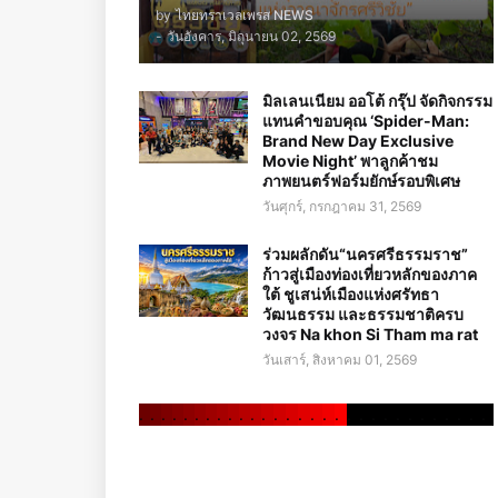
by
ไทยทราเวลเพรส NEWS
-
วันอังคาร, มิถุนายน 02, 2569
มิลเลนเนียม ออโต้ กรุ๊ป จัดกิจกรรม
แทนคำขอบคุณ ‘Spider-Man:
Brand New Day Exclusive
Movie Night’ พาลูกค้าชม
ภาพยนตร์ฟอร์มยักษ์รอบพิเศษ
วันศุกร์, กรกฎาคม 31, 2569
ร่วมผลักดัน“นครศรีธรรมราช”
ก้าวสู่เมืองท่องเที่ยวหลักของภาค
ใต้ ชูเสน่ห์เมืองแห่งศรัทธา
วัฒนธรรม และธรรมชาติครบ
วงจร Na khon Si Tham ma rat
วันเสาร์, สิงหาคม 01, 2569
.
.
.
.
.
.
.
.
.
.
.
.
.
.
.
.
.
.
.
.
.
.
.
.
.
.
.
.
.
.