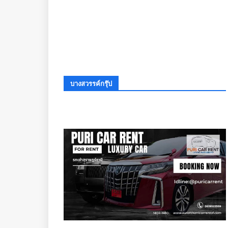
บางสวรรค์กรุ๊ป