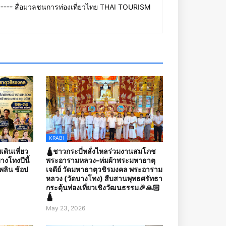
--- สื่อมวลชนการท่องเที่ยวไทย THAI TOURISM
KRABI
เดินเที่ยว
🛕ชาวกระบี่หลั่งไหลร่วมงานสมโภช
งโทงปีนี้
พระอารามหลวง–ห่มผ้าพระมหาธาตุ
เพลิน ช้อป
เจดีย์ วัดมหาธาตุวชิรมงคล พระอาราม
หลวง (วัดบางโทง) สืบสานพุทธศรัทธา
กระตุ้นท่องเที่ยวเชิงวัฒนธรรม🎉🙏🏻
🛕
May 23, 2026