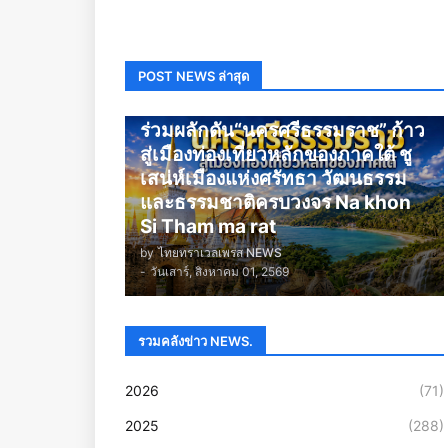
POST NEWS ล่าสุด
นครศรีธรรมราช
ร่วมผลักดัน“นครศรีธรรมราช” ก้าว
สู่เมืองท่องเที่ยวหลักของภาคใต้ ชู
เสน่ห์เมืองแห่งศรัทธา วัฒนธรรม
และธรรมชาติครบวงจร Na khon
Si Tham ma rat
by
ไทยทราเวลเพรส NEWS
-
วันเสาร์, สิงหาคม 01, 2569
รวมคลังข่าว NEWS.
2026
(71)
2025
(288)