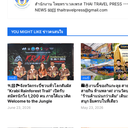
สำนักงาน ไทยทราเวลเพรส THAI TRAVEL PRESS ----
NEWS 📧📨 thaitravelpress@gmail.com
YOU MIGHT LIKE ข่าวคนสนใจ
กระบี่
กระบี่
🏃🏻🏞️จังหวัดกระบี่ชวนทั่วโลกสัมผัส
🛍️🍜งานนี้ของกินกะลุย สาย
“Krabi Rainforest Trail” เปิดรับ
สายกิน ห้ามพลาด! งานวัดบา
สมัครนักวิ่ง 1,200 คน ภายใต้แนวคิด
“ร้านค้าแน่นกว่าเดิม” เดิน
Welcome to the Jungle
สนุก อิ่มครบในที่เดียว
June 23, 2026
May 23, 2026