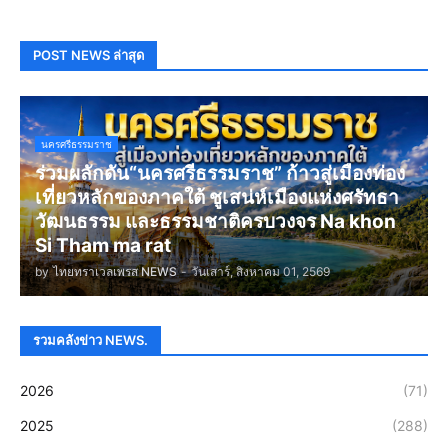
POST NEWS ล่าสุด
นครศรีธรรมราช
ร่วมผลักดัน“นครศรีธรรมราช” ก้าวสู่เมืองท่อง
เที่ยวหลักของภาคใต้ ชูเสน่ห์เมืองแห่งศรัทธา
วัฒนธรรม และธรรมชาติครบวงจร Na khon
Si Tham ma rat
by
ไทยทราเวลเพรส NEWS
-
วันเสาร์, สิงหาคม 01, 2569
รวมคลังข่าว NEWS.
2026
(71)
2025
(288)