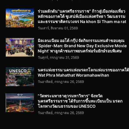
ร่วมผลักดัน“นครศรีธรรมราช” ก้าวสู่เมืองท่องเที่ยว
หลักของภาคใต้ ชูเสน่ห์เมืองแห่งศรัทธา วัฒนธรรม
และธรรมชาติครบวงจร Na khon Si Tham ma rat
วันเสาร์, สิงหาคม 01, 2569
มิลเลนเนียม ออโต้ กรุ๊ป จัดกิจกรรมแทนคำขอบคุณ
‘Spider-Man: Brand New Day Exclusive Movie
Night’ พาลูกค้าชมภาพยนตร์ฟอร์มยักษ์รอบพิเศษ
วันศุกร์, กรกฎาคม 31, 2569
นครแห่งธรรม นครแห่งมรดกโลกแห่งแรกของภาคใต้
Wat Phra Mahathat Woramahawihan
วันอาทิตย์, กรกฎาคม 26, 2569
“วัดพระมหาธาตุวรมหาวิหาร” จังหวัด
นครศรีธรรมราช ได้รับการขึ้นทะเบียนเป็น มรดก
โลกทางวัฒนธรรมของ UNESCO
วันอาทิตย์, กรกฎาคม 26, 2569