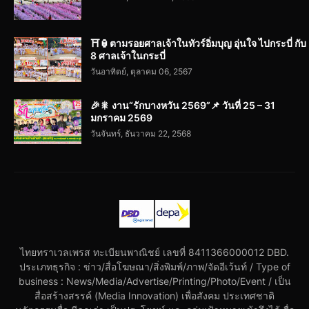
⛩️🏮ตามรอยศาลเจ้าในทัวร์อิ่มบุญ อุ่นใจ ไปกระบี่ กับ
8 ศาลเจ้าในกระบี่
วันอาทิตย์, ตุลาคม 06, 2567
🎉🎇 งาน“รักบางหวัน 2569”📌 วันที่ 25 – 31
มกราคม 2569
วันจันทร์, ธันวาคม 22, 2568
ไทยทราเวลเพรส ทะเบียนพาณิชย์ เลขที่ 8411366000012 DBD.
ประเภทธุรกิจ : ข่าว/สื่อโฆษณา/สิ่งพิมพ์/ภาพ/จัดอีเว้นท์ / Type of
business : News/Media/Advertise/Printing/Photo/Event / เป็น
สื่อสร้างสรรค์ (Media Innovation) เพื่อสังคม ประเทศชาติ