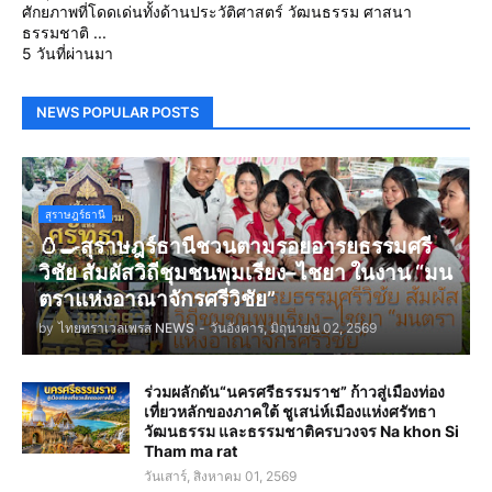
ศักยภาพที่โดดเด่นทั้งด้านประวัติศาสตร์ วัฒนธรรม ศาสนา
ธรรมชาติ ...
5 วันที่ผ่านมา
NEWS POPULAR POSTS
สุราษฎร์ธานี
🥚🍳สุราษฎร์ธานีชวนตามรอยอารยธรรมศรี
วิชัย สัมผัสวิถีชุมชนพุมเรียง–ไชยา ในงาน “มน
ตราแห่งอาณาจักรศรีวิชัย”
by
ไทยทราเวลเพรส NEWS
-
วันอังคาร, มิถุนายน 02, 2569
ร่วมผลักดัน“นครศรีธรรมราช” ก้าวสู่เมืองท่อง
เที่ยวหลักของภาคใต้ ชูเสน่ห์เมืองแห่งศรัทธา
วัฒนธรรม และธรรมชาติครบวงจร Na khon Si
Tham ma rat
วันเสาร์, สิงหาคม 01, 2569