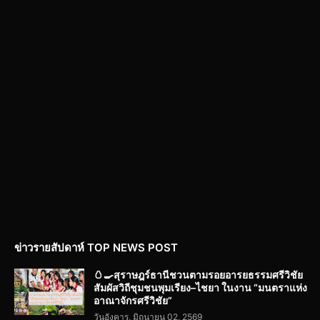
ข่าวรายสัปดาห์ TOP NEWS POST
🥚🍳สุราษฎร์ธานีชวนตามรอยอารยธรรมศรีวิชัย
สัมผัสวิถีชุมชนพุมเรียง–ไชยา ในงาน “มนตราแห่ง
อาณาจักรศรีวิชัย”
วันอังคาร, มิถุนายน 02, 2569