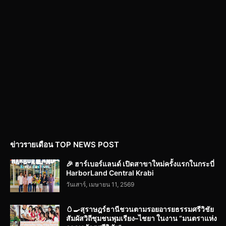
ข่าวรายเดือน TOP NEWS POST
🎉 ฮาร์เบอร์แลนด์ เปิดสาขาใหม่ครั้งแรกในกระบี่
HarborLand Central Krabi
วันเสาร์, เมษายน 11, 2569
🥚🍳สุราษฎร์ธานีชวนตามรอยอารยธรรมศรีวิชัย
สัมผัสวิถีชุมชนพุมเรียง–ไชยา ในงาน “มนตราแห่ง