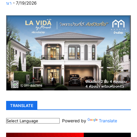
นา
- 7/19/2026
TRANSLATE
Powered by
Translate
.
.
.
.
.
.
.
.
.
.
.
.
.
.
.
.
.
.
.
.
.
.
.
.
.
.
.
.
.
.