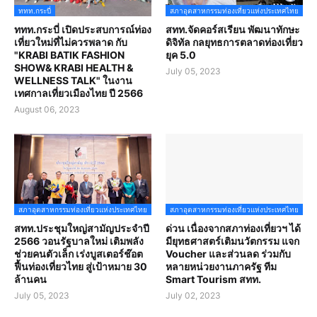
ททท.กระบี่
สภาอุตสาหกรรมท่องเที่ยวแห่งประเทศไทย
ททท.กระบี่ เปิดประสบการณ์ท่อง
สทท.จัดคอร์สเรียน พัฒนาทักษะ
เที่ยวใหม่ที่ไม่ควรพลาด กับ
ดิจิทัล กลยุทธการตลาดท่องเที่ยว
"KRABI BATIK FASHION
ยุค 5.0
SHOW& KRABI HEALTH &
July 05, 2023
WELLNESS TALK" ในงาน
เทศกาลเที่ยวเมืองไทย ปี 2566
August 06, 2023
สภาอุตสาหกรรมท่องเที่ยวแห่งประเทศไทย
สภาอุตสาหกรรมท่องเที่ยวแห่งประเทศไทย
สทท.ประชุมใหญ่สามัญประจำปี
ด่วน เนื่องจากสภาท่องเที่ยวฯ ได้
2566 วอนรัฐบาลใหม่ เติมพลัง
มียุทธศาสตร์เติมนวัตกรรม แจก
ช่วยคนตัวเล็ก เร่งบูสเตอร์ช๊อต
Voucher และส่วนลด ร่วมกับ
ฟื้นท่องเที่ยวไทย สู่เป้าหมาย 30
หลายหน่วยงานภาครัฐ ทีม
ล้านคน
Smart Tourism สทท.
July 05, 2023
July 02, 2023