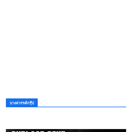
บางสวรรค์กรุ๊ป