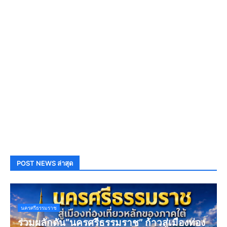
POST NEWS ล่าสุด
นครศรีธรรมราช
ร่วมผลักดัน“นครศรีธรรมราช” ก้าวสู่เมืองท่อง