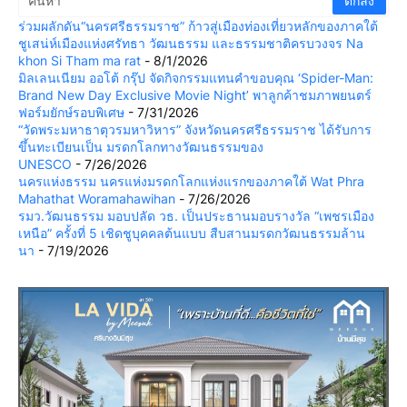
ร่วมผลักดัน“นครศรีธรรมราช” ก้าวสู่เมืองท่องเที่ยวหลักของภาคใต้
ชูเสน่ห์เมืองแห่งศรัทธา วัฒนธรรม และธรรมชาติครบวงจร Na
khon Si Tham ma rat
- 8/1/2026
มิลเลนเนียม ออโต้ กรุ๊ป จัดกิจกรรมแทนคำขอบคุณ ‘Spider-Man:
Brand New Day Exclusive Movie Night’ พาลูกค้าชมภาพยนตร์
ฟอร์มยักษ์รอบพิเศษ
- 7/31/2026
“วัดพระมหาธาตุวรมหาวิหาร” จังหวัดนครศรีธรรมราช ได้รับการ
ขึ้นทะเบียนเป็น มรดกโลกทางวัฒนธรรมของ
UNESCO
- 7/26/2026
นครแห่งธรรม นครแห่งมรดกโลกแห่งแรกของภาคใต้ Wat Phra
Mahathat Woramahawihan
- 7/26/2026
รมว.วัฒนธรรม มอบปลัด วธ. เป็นประธานมอบรางวัล “เพชรเมือง
เหนือ” ครั้งที่ 5 เชิดชูบุคคลต้นแบบ สืบสานมรดกวัฒนธรรมล้าน
นา
- 7/19/2026