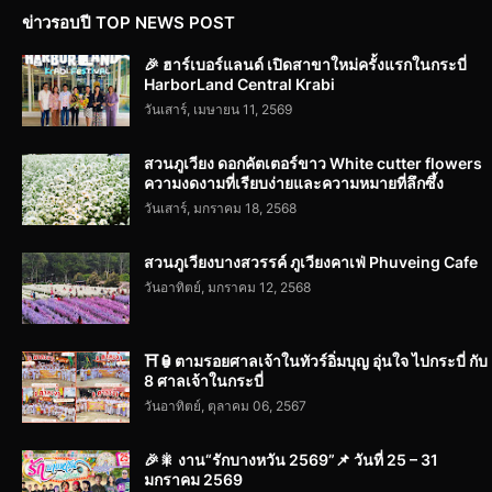
ข่าวรอบปี TOP NEWS POST
🎉 ฮาร์เบอร์แลนด์ เปิดสาขาใหม่ครั้งแรกในกระบี่
HarborLand Central Krabi
วันเสาร์, เมษายน 11, 2569
สวนภูเวียง ดอกคัตเตอร์ขาว White cutter flowers
ความงดงามที่เรียบง่ายและความหมายที่ลึกซึ้ง
วันเสาร์, มกราคม 18, 2568
สวนภูเวียงบางสวรรค์ ภูเวียงคาเฟ่ Phuveing Cafe
วันอาทิตย์, มกราคม 12, 2568
⛩️🏮ตามรอยศาลเจ้าในทัวร์อิ่มบุญ อุ่นใจ ไปกระบี่ กับ
8 ศาลเจ้าในกระบี่
วันอาทิตย์, ตุลาคม 06, 2567
🎉🎇 งาน“รักบางหวัน 2569”📌 วันที่ 25 – 31
มกราคม 2569