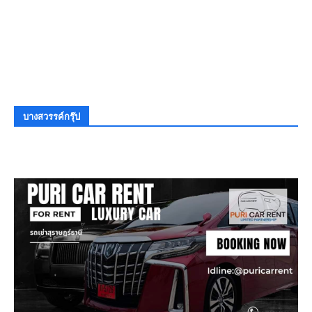
บางสวรรค์กรุ๊ป