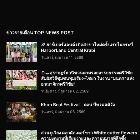
ข่าวรายเดือน TOP NEWS POST
🎉 ฮาร์เบอร์แลนด์ เปิดสาขาใหม่ครั้งแรกในกระบี่
HarborLand Central Krabi
วันเสาร์, เมษายน 11, 2569
🥚🍳สุราษฎร์ธานีชวนตามรอยอารยธรรมศรีวิชัย
สัมผัสวิถีชุมชนพุมเรียง–ไชยา ในงาน “มนตราแห่ง
อาณาจักรศรีวิชัย”
วันอังคาร, มิถุนายน 02, 2569
Khon Beat Festival - คอน บีท เฟสติวัล
วันเสาร์, มิถุนายน 06, 2569
สวนภูเวียง ดอกคัตเตอร์ขาว White cutter flowers
ความงดงามที่เรียบง่ายและความหมายที่ลึกซึ้ง