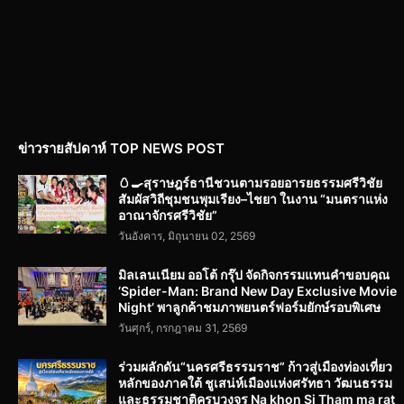
ข่าวรายสัปดาห์ TOP NEWS POST
🥚🍳สุราษฎร์ธานีชวนตามรอยอารยธรรมศรีวิชัย
สัมผัสวิถีชุมชนพุมเรียง–ไชยา ในงาน “มนตราแห่ง
อาณาจักรศรีวิชัย”
วันอังคาร, มิถุนายน 02, 2569
มิลเลนเนียม ออโต้ กรุ๊ป จัดกิจกรรมแทนคำขอบคุณ
‘Spider-Man: Brand New Day Exclusive Movie
Night’ พาลูกค้าชมภาพยนตร์ฟอร์มยักษ์รอบพิเศษ
วันศุกร์, กรกฎาคม 31, 2569
ร่วมผลักดัน“นครศรีธรรมราช” ก้าวสู่เมืองท่องเที่ยว
หลักของภาคใต้ ชูเสน่ห์เมืองแห่งศรัทธา วัฒนธรรม
และธรรมชาติครบวงจร Na khon Si Tham ma rat