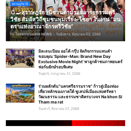
สุราษฎร์ธานี
🥚🍳สุราษฎร์ธานีชวนตามรอยอารยธรรมศรี
วิชัย สัมผัสวิถีชุมชนพุมเรียง–ไชยา ในงาน “มน
ตราแห่งอาณาจักรศรีวิชัย”
by
ไทยทราเวลเพรส NEWS
-
วันอังคาร, มิถุนายน 02, 2569
มิลเลนเนียม ออโต้ กรุ๊ป จัดกิจกรรมแทนคำ
ขอบคุณ ‘Spider-Man: Brand New Day
Exclusive Movie Night’ พาลูกค้าชมภาพยนตร์
ฟอร์มยักษ์รอบพิเศษ
วันศุกร์, กรกฎาคม 31, 2569
ร่วมผลักดัน“นครศรีธรรมราช” ก้าวสู่เมืองท่อง
เที่ยวหลักของภาคใต้ ชูเสน่ห์เมืองแห่งศรัทธา
วัฒนธรรม และธรรมชาติครบวงจร Na khon Si
Tham ma rat
วันเสาร์, สิงหาคม 01, 2569
.
.
.
.
.
.
.
.
.
.
.
.
.
.
.
.
.
.
.
.
.
.
.
.
.
.
.
.
.
.