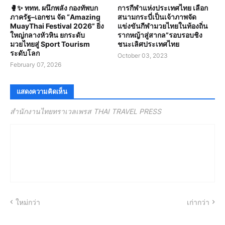
🥊✨ ททท. ผนึกพลัง กองทัพบก
การกีฬาแห่งประเทศไทย เลือก
ภาครัฐ–เอกชน จัด “Amazing
สนามกระบี่เป็นเจ้าภาพจัด
MuayThai Festival 2026” ยิ่ง
แข่งขันกีฬามวยไทยในท้องถิ่น
ใหญ่กลางหัวหิน ยกระดับ
รากหญ้าสู่สากล”รอบรอบชิง
มวยไทยสู่ Sport Tourism
ชนะเลิศประเทศไทย
ระดับโลก
October 03, 2023
February 07, 2026
แสดงความคิดเห็น
สำนักงานไทยทราเวลเพรส THAI TRAVEL PRESS
ใหม่กว่า
เก่ากว่า