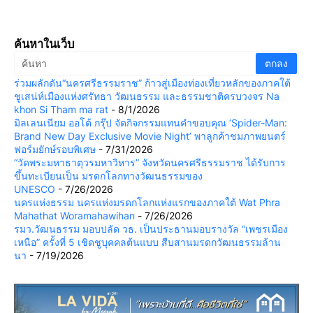
ค้นหาในเว็บ
ร่วมผลักดัน“นครศรีธรรมราช” ก้าวสู่เมืองท่องเที่ยวหลักของภาคใต้
ชูเสน่ห์เมืองแห่งศรัทธา วัฒนธรรม และธรรมชาติครบวงจร Na
khon Si Tham ma rat
- 8/1/2026
มิลเลนเนียม ออโต้ กรุ๊ป จัดกิจกรรมแทนคำขอบคุณ ‘Spider-Man:
Brand New Day Exclusive Movie Night’ พาลูกค้าชมภาพยนตร์
ฟอร์มยักษ์รอบพิเศษ
- 7/31/2026
“วัดพระมหาธาตุวรมหาวิหาร” จังหวัดนครศรีธรรมราช ได้รับการ
ขึ้นทะเบียนเป็น มรดกโลกทางวัฒนธรรมของ
UNESCO
- 7/26/2026
นครแห่งธรรม นครแห่งมรดกโลกแห่งแรกของภาคใต้ Wat Phra
Mahathat Woramahawihan
- 7/26/2026
รมว.วัฒนธรรม มอบปลัด วธ. เป็นประธานมอบรางวัล “เพชรเมือง
เหนือ” ครั้งที่ 5 เชิดชูบุคคลต้นแบบ สืบสานมรดกวัฒนธรรมล้าน
นา
- 7/19/2026