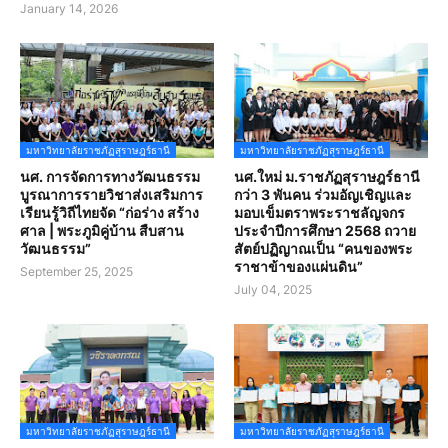
January 14, 2026
มหาวิทยาลัยราชภัฏสุราษฎร์ธานี
มหาวิทยาลัยราชภัฏสุราษฎร์ธานี
นศ. การจัดการทางวัฒนธรรม
นศ.ใหม่ ม.ราชภัฏสุราษฎร์ธานี
บูรณาการรายวิชาส่งเสริมการ
กว่า 3 พันคน ร่วมอัญเชิญและ
เรียนรู้วิถีไทยจัด “ก่อร่าง สร้าง
มอบเข็มตราพระราชลัญจกร
ศาล | พระภูมิคู่บ้าน สืบสาน
ประจำปีการศึกษา 2568 ถวาย
วัฒนธรรม”
สัตย์ปฏิญาณเป็น “คนของพระ
ราชาข้าของแผ่นดิน”
September 25, 2025
July 04, 2025
มหาวิทยาลัยราชภัฏสุราษฎร์ธานี
มหาวิทยาลัยราชภัฏสุราษฎร์ธานี