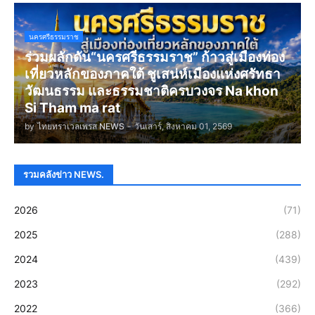
นครศรีธรรมราช
ร่วมผลักดัน“นครศรีธรรมราช” ก้าวสู่เมืองท่อง
เที่ยวหลักของภาคใต้ ชูเสน่ห์เมืองแห่งศรัทธา
วัฒนธรรม และธรรมชาติครบวงจร Na khon
Si Tham ma rat
by
ไทยทราเวลเพรส NEWS
-
วันเสาร์, สิงหาคม 01, 2569
รวมคลังข่าว NEWS.
2026
(71)
2025
(288)
2024
(439)
2023
(292)
2022
(366)