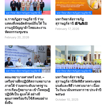
มหาวิทยาลัยราชภัฏสุราษฎร์ธานี
มหาวิทยาลัยราชภัฏสุราษฎร์ธานี
ม.ราชภัฏสุราษฎร์ธานี ร่วม
มหาวิทยาลัยราชภัฏ
แสดงสิ่งทออัตลักษณ์ถิ่นใต้ ใน
สุราษฎร์ธานี 📰🗞️👸🏻
งานภูมิปัญญาผ้าไทยและงาน
February 17, 2026
หัตถกรรมชุมชน
February 20, 2026
มหาวิทยาลัยราชภัฏสุราษฎร์ธานี
มหาวิทยาลัยราชภัฏสุราษฎร์ธานี
คณะพยาบาลศาสตร์ มรส. –
มหาวิทยาลัยราชภัฏ
เครือข่ายฝึกปฏิบัติสถานพยาบาล
สุราษฎร์ธานีจัดพิธีสวดพระพุทธ
ภาคใต้ ร่วมยกระดับมาตรฐาน
มนต์และพิธีวางพวงมาลา เนื่อง
การเรียนรู้พยาบาล เข้าใจทฤษฎี
ในวันนวมินทรมหาราช ประจำปี
ปฏิบัติเป็น ดูแลได้ อย่างมี
๒๕๖๘
คุณภาพพร้อมรับใช้สังคมอย่าง
October 10, 2025
ยั่งยืน