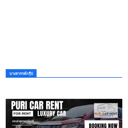
บางสวรรค์กรุ๊ป