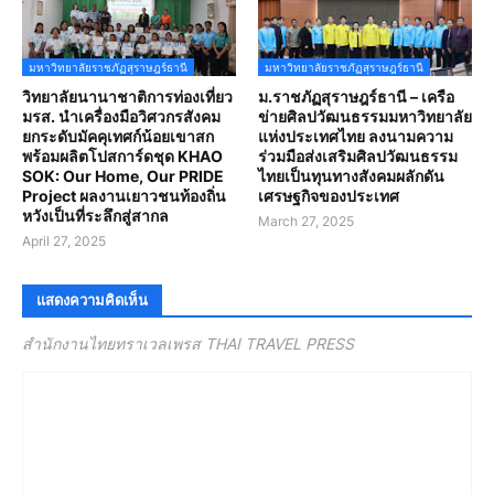
มหาวิทยาลัยราชภัฏสุราษฎร์ธานี
มหาวิทยาลัยราชภัฏสุราษฎร์ธานี
วิทยาลัยนานาชาติการท่องเที่ยว
ม.ราชภัฏสุราษฎร์ธานี – เครือ
มรส. นำเครื่องมือวิศวกรสังคม
ข่ายศิลปวัฒนธรรมมหาวิทยาลัย
ยกระดับมัคคุเทศก์น้อยเขาสก
แห่งประเทศไทย ลงนามความ
พร้อมผลิตโปสการ์ดชุด KHAO
ร่วมมือส่งเสริมศิลปวัฒนธรรม
SOK: Our Home, Our PRIDE
ไทยเป็นทุนทางสังคมผลักดัน
Project ผลงานเยาวชนท้องถิ่น
เศรษฐกิจของประเทศ
หวังเป็นที่ระลึกสู่สากล
March 27, 2025
April 27, 2025
แสดงความคิดเห็น
สำนักงานไทยทราเวลเพรส THAI TRAVEL PRESS