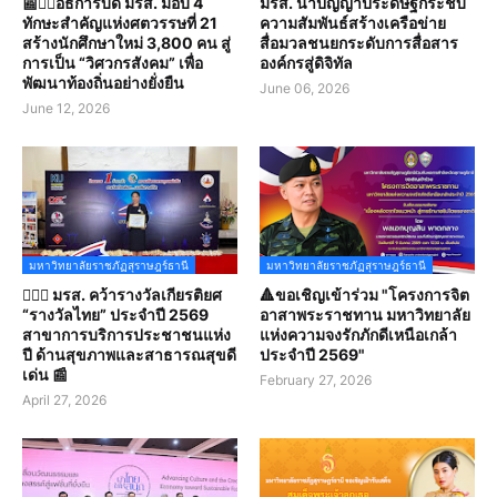
📰✍🏻อธิการบดี มรส. มอบ 4
มรส. นำปัญญาประดิษฐ์กระชับ
ทักษะสำคัญแห่งศตวรรษที่ 21
ความสัมพันธ์สร้างเครือข่าย
สร้างนักศึกษาใหม่ 3,800 คน สู่
สื่อมวลชนยกระดับการสื่อสาร
การเป็น “วิศวกรสังคม” เพื่อ
องค์กรสู่ดิจิทัล
พัฒนาท้องถิ่นอย่างยั่งยืน
June 06, 2026
June 12, 2026
มหาวิทยาลัยราชภัฏสุราษฎร์ธานี
มหาวิทยาลัยราชภัฏสุราษฎร์ธานี
👩🏻‍⚕️ มรส. คว้ารางวัลเกียรติยศ
🔺ขอเชิญเข้าร่วม "โครงการจิต
“รางวัลไทย” ประจำปี 2569
อาสาพระราชทาน มหาวิทยาลัย
สาขาการบริการประชาชนแห่ง
แห่งความจงรักภักดีเหนือเกล้า
ปี ด้านสุขภาพและสาธารณสุขดี
ประจำปี 2569"
เด่น 📰
February 27, 2026
April 27, 2026