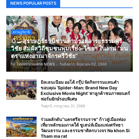
NEWS POPULAR POSTS
สุราษฎร์ธานี
🥚🍳สุราษฎร์ธานีชวนตามรอยอารยธรรมศรี
วิชัย สัมผัสวิถีชุมชนพุมเรียง–ไชยา ในงาน “มน
ตราแห่งอาณาจักรศรีวิชัย”
by
ไทยทราเวลเพรส NEWS
-
วันอังคาร, มิถุนายน 02, 2569
มิลเลนเนียม ออโต้ กรุ๊ป จัดกิจกรรมแทนคำ
ขอบคุณ ‘Spider-Man: Brand New Day
Exclusive Movie Night’ พาลูกค้าชมภาพยนตร์
ฟอร์มยักษ์รอบพิเศษ
วันศุกร์, กรกฎาคม 31, 2569
ร่วมผลักดัน“นครศรีธรรมราช” ก้าวสู่เมืองท่อง
เที่ยวหลักของภาคใต้ ชูเสน่ห์เมืองแห่งศรัทธา
วัฒนธรรม และธรรมชาติครบวงจร Na khon Si
Tham ma rat