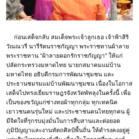
ก่อนเสด็จกลับ สมเด็จพระเจ้าลูกเธอ เจ้าฟ้าสิริ
วัณณวรี นารีรัตนราชกัญญา พระราชทานผ้าลาย
พระราชทาน “ผ้าลายดอกรักราชกัญญา” ให้แก่
ปลัดกระทรวงมหาดไทย นายกสมาคมแม่บ้าน
มหาดไทย อธิบดีกรมการพัฒนาชุมชน และ
ประธานชมรมแม่บ้านพัฒนาชุมชน เนื่องในโอกาส
เสด็จไปทรงเยี่ยมราษฎรจังหวัดพัทลุงในครั้งนี้ เพื่อ
เป็นของขวัญแก่ช่างทอผ้าทุกกลุ่ม ทุกเทคนิค
เยาวชนคนรุ่นใหม่ และประชาชนคนไทยทุกคน ผู้
มีจิตใจที่รุกรบมุ่งมั่นในการสืบสานและต่อยอด
ภูมิปัญญาและงานหัตถศิลป์พื้นถิ่น ให้ดำรงคงอยู่คู่