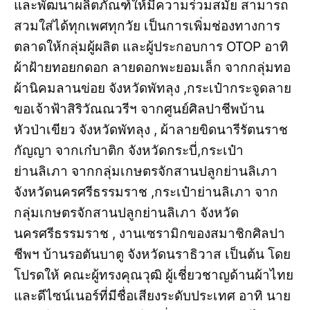
และพัฒนาผลิตภัณฑ์ให้มีความร่วมสมัย สามารถ
สวมใส่ได้ทุกเพศทุกวัย เป็นการเพิ่มช่องทางการ
ตลาดให้กลุ่มผู้ผลิต และผู้ประกอบการ OTOP อาทิ
ผ้าฝ้ายทอยกดอก ลายดอกพะยอมเล็ก จากกลุ่มทอ
ผ้านิคมลานข่อย จังหวัดพัทลุง ,กระเป๋ากระจูดลาย
ขอเจ้าฟ้าสิริวัณณวรีฯ จากศูนย์ศิลปาชีพบ้าน
หัวป่าเขียว จังหวัดพัทลุง , ผ้าลายขิดนารีรัตนราช
กัญญา จากเก๋บาติก จังหวัดกระบี่,กระเป๋า
ย่านลิเภา จากกลุ่มเกษตรจักสานปลูกย่านลิเภา
จังหวัดนครศรีธรรมราช ,กระเป๋าย่านลิเภา จาก
กลุ่มเกษตรจักสานปลูกย่านลิเภา จังหวัด
นครศรีธรรมราช , งานเซรามิกของสมาชิกศิลปา
ชีพฯ บ้านรอตันบาตู จังหวัดนราธิวาส เป็นต้น โดย
โปรดให้ คณะผู้ทรงคุณวุฒิ ผู้เชี่ยวชาญด้านผ้าไทย
และดีไซน์เนอร์ที่มีชื่อเสียงระดับประเทศ อาทิ นาย