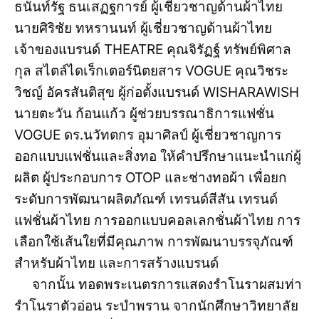
ธนันท์รัฐ ธนเสฏฐการย์ ผู้เชี่ยวชาญด้านผ้าไทย
นายศิริชัย ทหรานนท์ ผู้เชี่ยวชาญด้านผ้าไทย
เจ้าของแบรนด์ THEATRE คุณจิรัฏฐ์ ทรัพย์พิศาล
กุล สไตล์ไดเร็กเตอร์นิตยสาร VOGUE คุณวิชระ
วิชญ์ อัครสันติสุข ผู้ก่อตั้งแบรนด์ WISHARAWISH
นายตะวัน ก้อนแก้ว ผู้ช่วยบรรณาธิการแฟชั่น
VOGUE ดร.นวัทตกร อุมาศิลป์ ผู้เชี่ยวชาญการ
ออกแบบแฟชั่นและสิ่งทอ ให้คำปรึกษาแนะนำแก่ผู้
ผลิต ผู้ประกอบการ OTOP และช่างทอผ้า เพื่อยก
ระดับการพัฒนาผลิตภัณฑ์ เทรนด์สีสัน เทรนด์
แฟชั่นผ้าไทย การออกแบบคอลเลกชั่นผ้าไทย การ
เลือกใช้เส้นใยที่มีคุณภาพ การพัฒนาบรรจุภัณฑ์
สำหรับผ้าไทย และการสร้างแบรนด์
จากนั้น ทอดพระเนตรการแสดงรำโนราผสมท่า
รำโนราตัวอ่อน ระบำพราน จากนักศึกษาวิทยาลัย