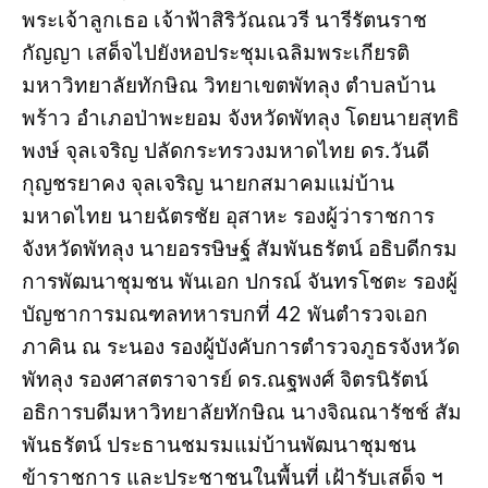
พระเจ้าลูกเธอ เจ้าฟ้าสิริวัณณวรี นารีรัตนราช
กัญญา เสด็จไปยังหอประชุมเฉลิมพระเกียรติ
มหาวิทยาลัยทักษิณ วิทยาเขตพัทลุง ตำบลบ้าน
พร้าว อำเภอป่าพะยอม จังหวัดพัทลุง โดยนายสุทธิ
พงษ์ จุลเจริญ ปลัดกระทรวงมหาดไทย ดร.วันดี
กุญชรยาคง จุลเจริญ นายกสมาคมแม่บ้าน
มหาดไทย นายฉัตรชัย อุสาหะ รองผู้ว่าราชการ
จังหวัดพัทลุง นายอรรษิษฐ์ สัมพันธรัตน์ อธิบดีกรม
การพัฒนาชุมชน พันเอก ปกรณ์ จันทรโชตะ รองผู้
บัญชาการมณฑลทหารบกที่ 42 พันตำรวจเอก
ภาคิน ณ ระนอง รองผู้บังคับการตำรวจภูธรจังหวัด
พัทลุง รองศาสตราจารย์ ดร.ณฐพงศ์ จิตรนิรัตน์
อธิการบดีมหาวิทยาลัยทักษิณ นางจิณณารัชช์ สัม
พันธรัตน์ ประธานชมรมแม่บ้านพัฒนาชุมชน
ข้าราชการ และประชาชนในพื้นที่ เฝ้ารับเสด็จ ฯ