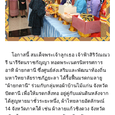
โอกาสนี้ สมเด็จพระเจ้าลูกเธอ เจ้าฟ้าสิริวัณณว
รี นารีรัตนราชกัญญา ทอดพระเนตรนิทรรศการ
อาทิ ผ้ายกตานี ซึ่งศูนย์ส่งเสริมและพัฒนาท้องถิ่น
มหาวิทยาลัยราชภัฏยะลา ได้รื้อฟื้นมรดกมลายู
"ผ้ายกตานี" ร่วมกับกลุ่มทอผ้าบ้านไม้แก่น จังหวัด
ปัตตานี เพื่อให้มรดกสิ่งทอ อยู่คู่กับแผ่นดินหลังจาก
ได้สูญหายมาชั่วระยะหนึ่ง, ผ้าไทยลายอัตลักษณ์
14 จังหวัดภาคใต้ เช่น ผ้าลายแก้วชิงดวง จังหวัด