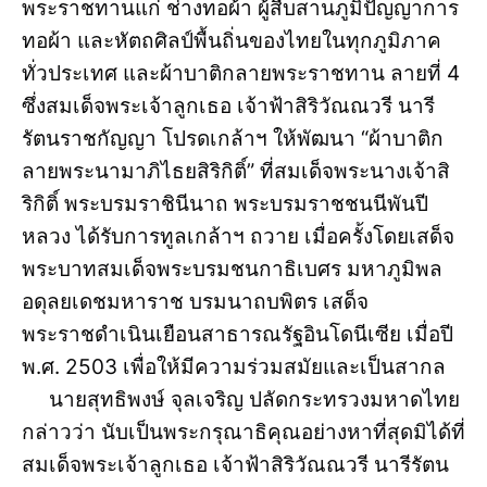
พระราชทานแก่ ช่างทอผ้า ผู้สืบสานภูมิปัญญาการ
ทอผ้า และหัตถศิลป์พื้นถิ่นของไทยในทุกภูมิภาค
ทั่วประเทศ และผ้าบาติกลายพระราชทาน ลายที่ 4
ซึ่งสมเด็จพระเจ้าลูกเธอ เจ้าฟ้าสิริวัณณวรี นารี
รัตนราชกัญญา โปรดเกล้าฯ ให้พัฒนา “ผ้าบาติก
ลายพระนามาภิไธยสิริกิติ์” ที่สมเด็จพระนางเจ้าสิ
ริกิติ์ พระบรมราชินีนาถ พระบรมราชชนนีพันปี
หลวง ได้รับการทูลเกล้าฯ ถวาย เมื่อครั้งโดยเสด็จ
พระบาทสมเด็จพระบรมชนกาธิเบศร มหาภูมิพล
อดุลยเดชมหาราช บรมนาถบพิตร เสด็จ
พระราชดำเนินเยือนสาธารณรัฐอินโดนีเซีย เมื่อปี
พ.ศ. 2503 เพื่อให้มีความร่วมสมัยและเป็นสากล
นายสุทธิพงษ์ จุลเจริญ ปลัดกระทรวงมหาดไทย
กล่าวว่า นับเป็นพระกรุณาธิคุณอย่างหาที่สุดมิได้ที่
สมเด็จพระเจ้าลูกเธอ เจ้าฟ้าสิริวัณณวรี นารีรัตน