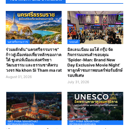
นครศรีธรรมราช
รถยนต์
ร่วมผลักดัน“นครศรีธรรมราช”
มิลเลนเนียม ออโต้ กรุ๊ป จัด
ก้าวสู่เมืองท่องเที่ยวหลักของภาค
กิจกรรมแทนคำขอบคุณ
ใต้ ชูเสน่ห์เมืองแห่งศรัทธา
‘Spider-Man: Brand New
วัฒนธรรม และธรรมชาติครบ
Day Exclusive Movie Night’
วงจร Na khon Si Tham ma rat
พาลูกค้าชมภาพยนตร์ฟอร์มยักษ์
รอบพิเศษ
August 01, 2026
July 31, 2026
WAT PHRA MAHATHAT
WAT PHRA MAHATHAT
WORAMAHAWIHAN
WORAMAHAWIHAN