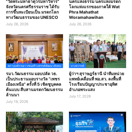
“วัดพระมหาธาตุวรมหาวิหาร”
นครแห่งธรรม นครแห่งมรดก
จังหวัดนครศรีธรรมราช ได้รับ
โลกแห่งแรกของภาคใต้ Wat
การขึ้นทะเบียนเป็น มรดกโลก
Phra Mahathat
ทางวัฒนธรรมของ UNESCO
Woramahawihan
July 26, 2026
July 26, 2026
สภาองค์กรเยาวชนสร้างสรรค์พัฒนาสังคม
บางสวรรค์
รมว.วัฒนธรรม มอบปลัด วธ.
ผู้ว่าฯ สุราษฎร์ธานี นำทีมหน่วย
เป็นประธานมอบรางวัล “เพชร
แพทย์เคลื่อนที่ พอ.สว. ลงพื้นที่
เมืองเหนือ” ครั้งที่ 5 เชิดชูบุคคล
โรงเรียนปัญญาประชาอุทิศ
ต้นแบบ สืบสานมรดกวัฒนธรรม
อำเภอพระแสง
ล้านนา
July 17, 2026
July 19, 2026