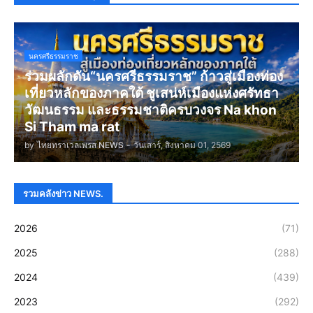
นครศรีธรรมราช
ร่วมผลักดัน“นครศรีธรรมราช” ก้าวสู่เมืองท่อง
เที่ยวหลักของภาคใต้ ชูเสน่ห์เมืองแห่งศรัทธา
วัฒนธรรม และธรรมชาติครบวงจร Na khon
Si Tham ma rat
by
ไทยทราเวลเพรส NEWS
-
วันเสาร์, สิงหาคม 01, 2569
รวมคลังข่าว NEWS.
2026
(71)
2025
(288)
2024
(439)
2023
(292)