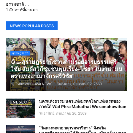
ธรรมชาติ ...
1 สัปดาห์ที่ผ่านมา
NEWS POPULAR POSTS
สุราษฎร์ธานี
🥚🍳สุราษฎร์ธานีชวนตามรอยอารยธรรมศรี
วิชัย สัมผัสวิถีชุมชนพุมเรียง–ไชยา ในงาน “มน
ตราแห่งอาณาจักรศรีวิชัย”
by
ไทยทราเวลเพรส NEWS
-
วันอังคาร, มิถุนายน 02, 2569
นครแห่งธรรม นครแห่งมรดกโลกแห่งแรกของ
ภาคใต้ Wat Phra Mahathat Woramahawihan
วันอาทิตย์, กรกฎาคม 26, 2569
“วัดพระมหาธาตุวรมหาวิหาร” จังหวัด