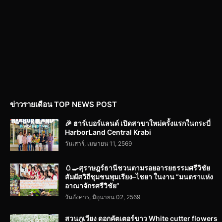
ข่าวรายเดือน TOP NEWS POST
🎉 ฮาร์เบอร์แลนด์ เปิดสาขาใหม่ครั้งแรกในกระบี่
HarborLand Central Krabi
วันเสาร์, เมษายน 11, 2569
🥚🍳สุราษฎร์ธานีชวนตามรอยอารยธรรมศรีวิชัย
สัมผัสวิถีชุมชนพุมเรียง–ไชยา ในงาน “มนตราแห่ง
อาณาจักรศรีวิชัย”
วันอังคาร, มิถุนายน 02, 2569
สวนภูเวียง ดอกคัตเตอร์ขาว White cutter flowers