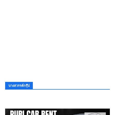
บางสวรรค์กรุ๊ป