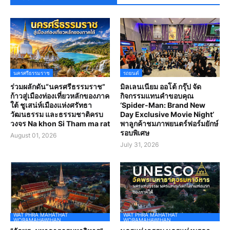
นครศรีธรรมราช
รถยนต์
ร่วมผลักดัน“นครศรีธรรมราช”
มิลเลนเนียม ออโต้ กรุ๊ป จัด
ก้าวสู่เมืองท่องเที่ยวหลักของภาค
กิจกรรมแทนคำขอบคุณ
ใต้ ชูเสน่ห์เมืองแห่งศรัทธา
‘Spider-Man: Brand New
วัฒนธรรม และธรรมชาติครบ
Day Exclusive Movie Night’
วงจร Na khon Si Tham ma rat
พาลูกค้าชมภาพยนตร์ฟอร์มยักษ์
รอบพิเศษ
August 01, 2026
July 31, 2026
WAT PHRA MAHATHAT
WAT PHRA MAHATHAT
WORAMAHAWIHAN
WORAMAHAWIHAN