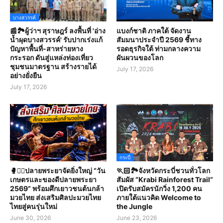
บางสวรรค์
📰🏞️ผู้ว่าฯ สุราษฎร์ ลงพื้นที่ 'อ่าง
แบงก์ชาติ ภาคใต้ จัดงาน
น้ำผุดบางสวรรค์' รับปากเร่งแก้
สัมมนาประจำปี 2569 ชี้ทาง
ปัญหาพื้นที่-สาหร่ายหาง
รอดธุรกิจใต้ ท่ามกลางความ
กระรอก ดันสู่แหล่งท่องเที่ยว
ผันผวนของโลก
ชุมชนมาตรฐาน สร้างรายได้
July 17, 2026
อย่างยั่งยืน
July 17, 2026
กระบี่
🥊🤼‍♀️ปลายพระยาจัดยิ่งใหญ่ “วัน
🏃🏻🏞️จังหวัดกระบี่ชวนทั่วโลก
เกษตรและของดีปลายพระยา
สัมผัส “Krabi Rainforest Trail”
2569” พร้อมศึกเยาวชนต้นกล้า
เปิดรับสมัครนักวิ่ง 1,200 คน
มวยไทย ส่งเสริมศิลปะมวยไทย
ภายใต้แนวคิด Welcome to
ไทยสู่คนรุ่นใหม่
the Jungle
June 30, 2026
June 23, 2026