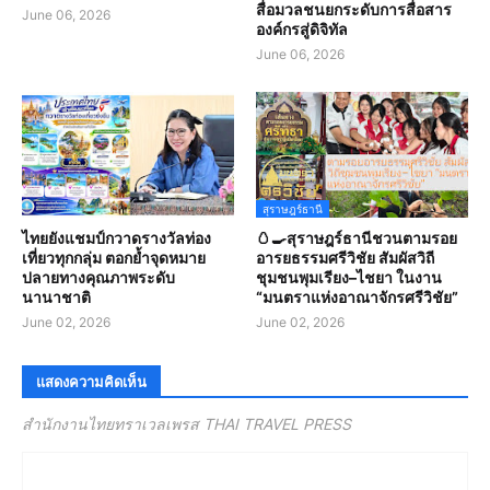
สื่อมวลชนยกระดับการสื่อสาร
June 06, 2026
องค์กรสู่ดิจิทัล
June 06, 2026
สุราษฎร์ธานี
ไทยยังแชมป์กวาดรางวัลท่อง
🥚🍳สุราษฎร์ธานีชวนตามรอย
เที่ยวทุกกลุ่ม ตอกย้ำจุดหมาย
อารยธรรมศรีวิชัย สัมผัสวิถี
ปลายทางคุณภาพระดับ
ชุมชนพุมเรียง–ไชยา ในงาน
นานาชาติ
“มนตราแห่งอาณาจักรศรีวิชัย”
June 02, 2026
June 02, 2026
แสดงความคิดเห็น
สำนักงานไทยทราเวลเพรส THAI TRAVEL PRESS