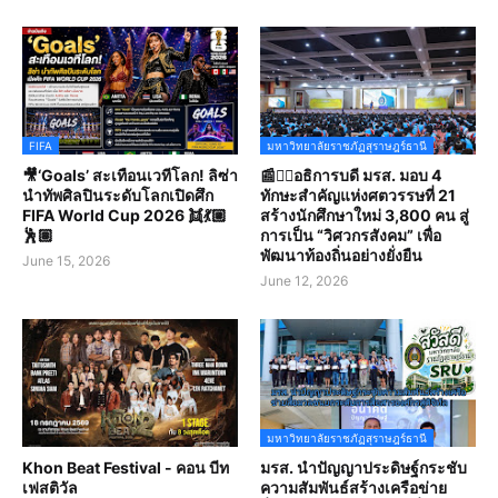
FIFA
มหาวิทยาลัยราชภัฏสุราษฎร์ธานี
🎥‘Goals’ สะเทือนเวทีโลก! ลิซ่า
📰✍🏻อธิการบดี มรส. มอบ 4
นำทัพศิลปินระดับโลกเปิดศึก
ทักษะสำคัญแห่งศตวรรษที่ 21
FIFA World Cup 2026 👯💃🏼
สร้างนักศึกษาใหม่ 3,800 คน สู่
🕺🏽
การเป็น “วิศวกรสังคม” เพื่อ
พัฒนาท้องถิ่นอย่างยั่งยืน
June 15, 2026
June 12, 2026
มหาวิทยาลัยราชภัฏสุราษฎร์ธานี
Khon Beat Festival - คอน บีท
มรส. นำปัญญาประดิษฐ์กระชับ
เฟสติวัล
ความสัมพันธ์สร้างเครือข่าย