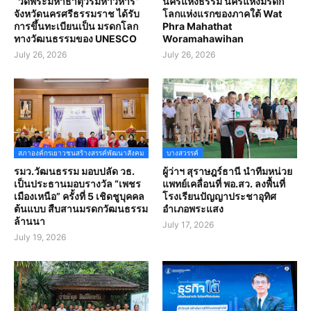
“วัดพระมหาธาตุวรมหาวิหาร”
นครแห่งธรรม นครแห่งมรดก
จังหวัดนครศรีธรรมราช ได้รับ
โลกแห่งแรกของภาคใต้ Wat
การขึ้นทะเบียนเป็น มรดกโลก
Phra Mahathat
ทางวัฒนธรรมของ UNESCO
Woramahawihan
July 26, 2026
July 26, 2026
สภาองค์กรเยาวชนสร้างสรรค์พัฒนาสังคม
บางสวรรค์
รมว.วัฒนธรรม มอบปลัด วธ.
ผู้ว่าฯ สุราษฎร์ธานี นำทีมหน่วย
เป็นประธานมอบรางวัล “เพชร
แพทย์เคลื่อนที่ พอ.สว. ลงพื้นที่
เมืองเหนือ” ครั้งที่ 5 เชิดชูบุคคล
โรงเรียนปัญญาประชาอุทิศ
ต้นแบบ สืบสานมรดกวัฒนธรรม
อำเภอพระแสง
ล้านนา
July 17, 2026
July 19, 2026