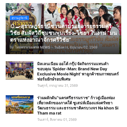
สุราษฎร์ธานี
🥚🍳สุราษฎร์ธานีชวนตามรอยอารยธรรมศรี
วิชัย สัมผัสวิถีชุมชนพุมเรียง–ไชยา ในงาน “มน
ตราแห่งอาณาจักรศรีวิชัย”
by
ไทยทราเวลเพรส NEWS
-
วันอังคาร, มิถุนายน 02, 2569
มิลเลนเนียม ออโต้ กรุ๊ป จัดกิจกรรมแทนคำ
ขอบคุณ ‘Spider-Man: Brand New Day
Exclusive Movie Night’ พาลูกค้าชมภาพยนตร์
ฟอร์มยักษ์รอบพิเศษ
วันศุกร์, กรกฎาคม 31, 2569
ร่วมผลักดัน“นครศรีธรรมราช” ก้าวสู่เมืองท่อง
เที่ยวหลักของภาคใต้ ชูเสน่ห์เมืองแห่งศรัทธา
วัฒนธรรม และธรรมชาติครบวงจร Na khon Si
Tham ma rat
วันเสาร์, สิงหาคม 01, 2569