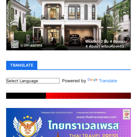
TRANSLATE
Powered by
Translate
.
.
.
.
.
.
.
.
.
.
.
.
.
.
.
.
.
.
.
.
.
.
.
.
.
.
.
.
.
.