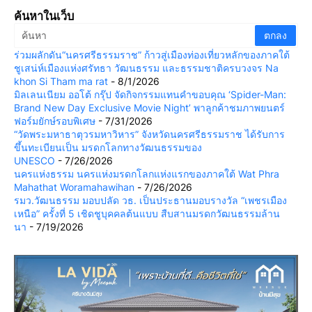
ค้นหาในเว็บ
ร่วมผลักดัน“นครศรีธรรมราช” ก้าวสู่เมืองท่องเที่ยวหลักของภาคใต้
ชูเสน่ห์เมืองแห่งศรัทธา วัฒนธรรม และธรรมชาติครบวงจร Na
khon Si Tham ma rat
- 8/1/2026
มิลเลนเนียม ออโต้ กรุ๊ป จัดกิจกรรมแทนคำขอบคุณ ‘Spider-Man:
Brand New Day Exclusive Movie Night’ พาลูกค้าชมภาพยนตร์
ฟอร์มยักษ์รอบพิเศษ
- 7/31/2026
“วัดพระมหาธาตุวรมหาวิหาร” จังหวัดนครศรีธรรมราช ได้รับการ
ขึ้นทะเบียนเป็น มรดกโลกทางวัฒนธรรมของ
UNESCO
- 7/26/2026
นครแห่งธรรม นครแห่งมรดกโลกแห่งแรกของภาคใต้ Wat Phra
Mahathat Woramahawihan
- 7/26/2026
รมว.วัฒนธรรม มอบปลัด วธ. เป็นประธานมอบรางวัล “เพชรเมือง
เหนือ” ครั้งที่ 5 เชิดชูบุคคลต้นแบบ สืบสานมรดกวัฒนธรรมล้าน
นา
- 7/19/2026