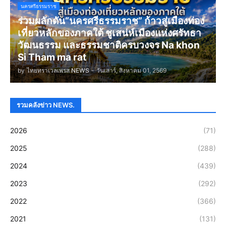
นครศรีธรรมราช
ร่วมผลักดัน“นครศรีธรรมราช” ก้าวสู่เมืองท่อง
เที่ยวหลักของภาคใต้ ชูเสน่ห์เมืองแห่งศรัทธา
วัฒนธรรม และธรรมชาติครบวงจร Na khon
Si Tham ma rat
by
ไทยทราเวลเพรส NEWS
-
วันเสาร์, สิงหาคม 01, 2569
รวมคลังข่าว NEWS.
2026
(71)
2025
(288)
2024
(439)
2023
(292)
2022
(366)
2021
(131)