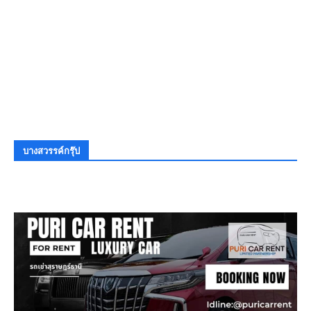
บางสวรรค์กรุ๊ป