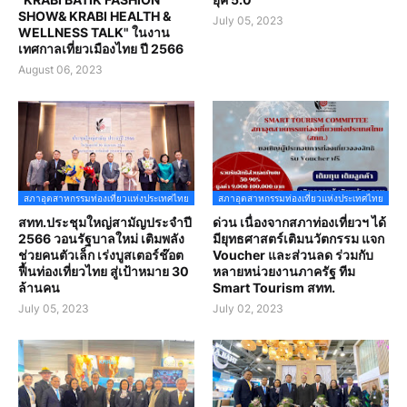
SHOW& KRABI HEALTH &
July 05, 2023
WELLNESS TALK" ในงาน
เทศกาลเที่ยวเมืองไทย ปี 2566
August 06, 2023
สภาอุตสาหกรรมท่องเที่ยวแห่งประเทศไทย
สภาอุตสาหกรรมท่องเที่ยวแห่งประเทศไทย
สทท.ประชุมใหญ่สามัญประจำปี
ด่วน เนื่องจากสภาท่องเที่ยวฯ ได้
2566 วอนรัฐบาลใหม่ เติมพลัง
มียุทธศาสตร์เติมนวัตกรรม แจก
ช่วยคนตัวเล็ก เร่งบูสเตอร์ช๊อต
Voucher และส่วนลด ร่วมกับ
ฟื้นท่องเที่ยวไทย สู่เป้าหมาย 30
หลายหน่วยงานภาครัฐ ทีม
ล้านคน
Smart Tourism สทท.
July 05, 2023
July 02, 2023