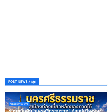
POST NEWS ล่าสุด
นครศรีธรรมราช
ร่วมผลักดัน“นครศรีธรรมราช” ก้าวสู่เมืองท่อง