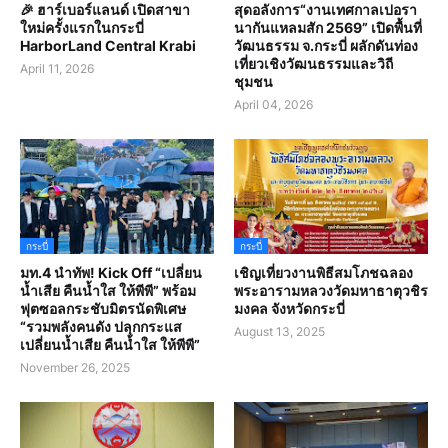
🎉 ฮาร์เบอร์แลนด์ เปิดสาขา
สุดอลังการ“งานเทศกาลเปอรา
ใหม่ครั้งแรกในกระบี่
นากันแหลมสัก 2569” เปิดพื้นที่
HarborLand Central Krabi
วัฒนธรรม จ.กระบี่ ผลักดันท่อง
เที่ยวเชิงวัฒนธรรมและวิถี
April 11, 2026
ชุมชน
April 04, 2026
กระบี่
กระบี่
มท.4 นำทัพ! Kick Off “เปลี่ยน
เชิญเที่ยวงานพิธีสมโภชฉลอง
น้ำเสีย คืนน้ำใส ให้พีพี” พร้อม
พระอารามหลวงวัดมหาธาตุวชิร
ฟุตซอลกระชับมิตรนัดพิเศษ
มงคล จังหวัดกระบี่
“รวมพลังคนดัง ปลุกกระแส
August 13, 2025
เปลี่ยนน้ำเสีย คืนน้ำใส ให้พีพี”
November 26, 2025