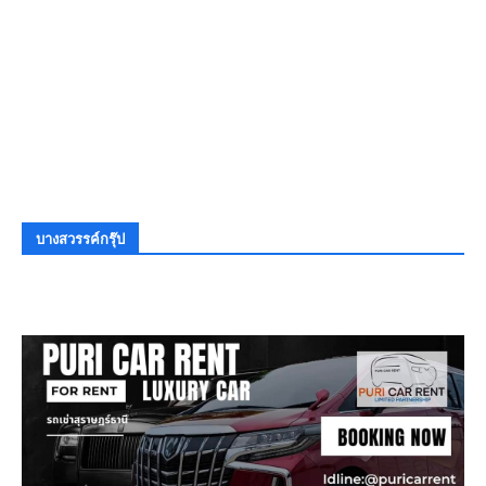
บางสวรรค์กรุ๊ป