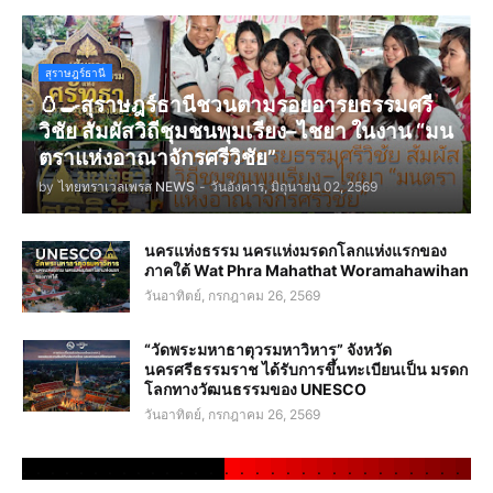
สุราษฎร์ธานี
🥚🍳สุราษฎร์ธานีชวนตามรอยอารยธรรมศรี
วิชัย สัมผัสวิถีชุมชนพุมเรียง–ไชยา ในงาน “มน
ตราแห่งอาณาจักรศรีวิชัย”
by
ไทยทราเวลเพรส NEWS
-
วันอังคาร, มิถุนายน 02, 2569
นครแห่งธรรม นครแห่งมรดกโลกแห่งแรกของ
ภาคใต้ Wat Phra Mahathat Woramahawihan
วันอาทิตย์, กรกฎาคม 26, 2569
“วัดพระมหาธาตุวรมหาวิหาร” จังหวัด
นครศรีธรรมราช ได้รับการขึ้นทะเบียนเป็น มรดก
โลกทางวัฒนธรรมของ UNESCO
วันอาทิตย์, กรกฎาคม 26, 2569
.
.
.
.
.
.
.
.
.
.
.
.
.
.
.
.
.
.
.
.
.
.
.
.
.
.
.
.
.
.