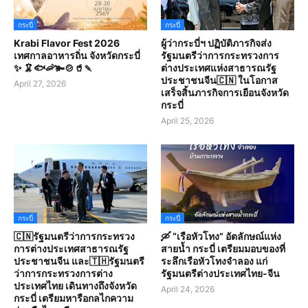
กระบี่
กระบี่
Krabi Flavor Fest 2026
ผู้ว่ากระบี่ฯ ปฏิบัติภารกิจส่ง
เทศกาลอาหารถิ่น จังหวัดกระบี่
รัฐมนตรีว่าการกระทรวงการ
✨ 🦑🐟🦐🫚🍲🥤🍡
ต่างประเทศแห่งสาธารณรัฐ
ประชาชนจีน🇨🇳 ในโอกาส
April 27, 2026
เสร็จสิ้นภารกิจการเยือนจังหวัด
กระบี่
April 25, 2026
กระบี่
กระบี่
🇨🇳รัฐมนตรีว่าการกระทรวง
🛶 “เรือหัวโทง” อัตลักษณ์แห่ง
การต่างประเทศสาธารณรัฐ
สายน้ำ กระบี่ เตรียมมอบของที่
ประชาชนจีน และ🇹🇭รัฐมนตรี
ระลึกเรือหัวโทงจำลอง แก่
ว่าการกระทรวงการต่าง
รัฐมนตรีต่างประเทศไทย-จีน
ประเทศไทย เดินทางถึงจังหวัด
April 24, 2026
กระบี่ เตรียมหารือกลไกความ