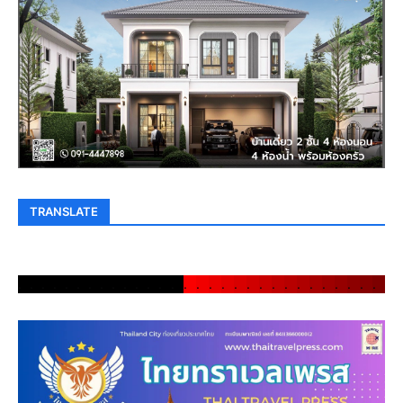
TRANSLATE
.
.
.
.
.
.
.
.
.
.
.
.
.
.
.
.
.
.
.
.
.
.
.
.
.
.
.
.
.
.