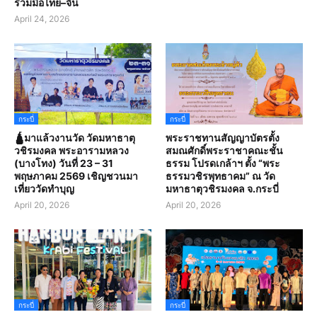
ร่วมมือไทย–จีน
April 24, 2026
กระบี่
กระบี่
🛕มาแล้วงานวัด วัดมหาธาตุ
พระราชทานสัญญาบัตรตั้ง
วชิรมงคล พระอารามหลวง
สมณศักดิ์พระราชาคณะชั้น
(บางโทง) วันที่ 23 – 31
ธรรม โปรดเกล้าฯ ตั้ง “พระ
พฤษภาคม 2569 เชิญชวนมา
ธรรมวชิรพุทธาคม” ณ วัด
เที่ยววัดทำบุญ
มหาธาตุวชิรมงคล จ.กระบี่
April 20, 2026
April 20, 2026
กระบี่
กระบี่