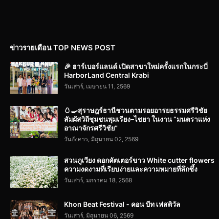
ข่าวรายเดือน TOP NEWS POST
🎉 ฮาร์เบอร์แลนด์ เปิดสาขาใหม่ครั้งแรกในกระบี่
HarborLand Central Krabi
วันเสาร์, เมษายน 11, 2569
🥚🍳สุราษฎร์ธานีชวนตามรอยอารยธรรมศรีวิชัย
สัมผัสวิถีชุมชนพุมเรียง–ไชยา ในงาน “มนตราแห่ง
อาณาจักรศรีวิชัย”
วันอังคาร, มิถุนายน 02, 2569
สวนภูเวียง ดอกคัตเตอร์ขาว White cutter flowers
ความงดงามที่เรียบง่ายและความหมายที่ลึกซึ้ง
วันเสาร์, มกราคม 18, 2568
Khon Beat Festival - คอน บีท เฟสติวัล
วันเสาร์, มิถุนายน 06, 2569