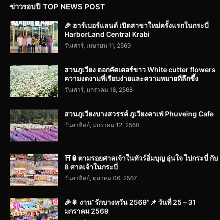
ข่าวรอบปี TOP NEWS POST
🎉 ฮาร์เบอร์แลนด์ เปิดสาขาใหม่ครั้งแรกในกระบี่
HarborLand Central Krabi
วันเสาร์, เมษายน 11, 2569
สวนภูเวียง ดอกคัตเตอร์ขาว White cutter flowers
ความงดงามที่เรียบง่ายและความหมายที่ลึกซึ้ง
วันเสาร์, มกราคม 18, 2568
สวนภูเวียงบางสวรรค์ ภูเวียงคาเฟ่ Phuveing Cafe
วันอาทิตย์, มกราคม 12, 2568
⛩️🏮ตามรอยศาลเจ้าในทัวร์อิ่มบุญ อุ่นใจ ไปกระบี่ กับ
8 ศาลเจ้าในกระบี่
วันอาทิตย์, ตุลาคม 06, 2567
🎉🎇 งาน“รักบางหวัน 2569”📌 วันที่ 25 – 31
มกราคม 2569