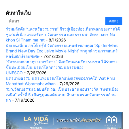
ค้นหาในเว็บ
ร่วมผลักดัน“นครศรีธรรมราช” ก้าวสู่เมืองท่องเที่ยวหลักของภาคใต้
ชูเสน่ห์เมืองแห่งศรัทธา วัฒนธรรม และธรรมชาติครบวงจร Na
khon Si Tham ma rat
- 8/1/2026
มิลเลนเนียม ออโต้ กรุ๊ป จัดกิจกรรมแทนคำขอบคุณ ‘Spider-Man:
Brand New Day Exclusive Movie Night’ พาลูกค้าชมภาพยนตร์
ฟอร์มยักษ์รอบพิเศษ
- 7/31/2026
“วัดพระมหาธาตุวรมหาวิหาร” จังหวัดนครศรีธรรมราช ได้รับการ
ขึ้นทะเบียนเป็น มรดกโลกทางวัฒนธรรมของ
UNESCO
- 7/26/2026
นครแห่งธรรม นครแห่งมรดกโลกแห่งแรกของภาคใต้ Wat Phra
Mahathat Woramahawihan
- 7/26/2026
รมว.วัฒนธรรม มอบปลัด วธ. เป็นประธานมอบรางวัล “เพชรเมือง
เหนือ” ครั้งที่ 5 เชิดชูบุคคลต้นแบบ สืบสานมรดกวัฒนธรรมล้าน
นา
- 7/19/2026