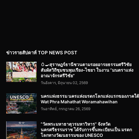
ข่าวรายสัปดาห์ TOP NEWS POST
🥚🍳สุราษฎร์ธานีชวนตามรอยอารยธรรมศรีวิชัย
สัมผัสวิถีชุมชนพุมเรียง–ไชยา ในงาน “มนตราแห่ง
อาณาจักรศรีวิชัย”
วันอังคาร, มิถุนายน 02, 2569
นครแห่งธรรม นครแห่งมรดกโลกแห่งแรกของภาคใต้
Wat Phra Mahathat Woramahawihan
วันอาทิตย์, กรกฎาคม 26, 2569
“วัดพระมหาธาตุวรมหาวิหาร” จังหวัด
นครศรีธรรมราช ได้รับการขึ้นทะเบียนเป็น มรดก
โลกทางวัฒนธรรมของ UNESCO