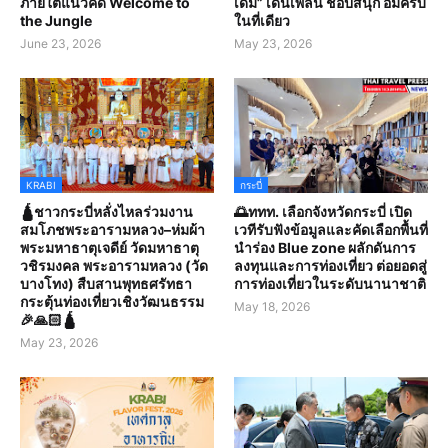
ภายใต้แนวคิด Welcome to
เดิม” เดินเพลิน ช้อปสนุก อิ่มครบ
the Jungle
ในที่เดียว
June 23, 2026
May 23, 2026
KRABI
กระบี่
🛕ชาวกระบี่หลั่งไหลร่วมงาน
🌅ททท. เลือกจังหวัดกระบี่ เปิด
สมโภชพระอารามหลวง–ห่มผ้า
เวทีรับฟังข้อมูลและคัดเลือกพื้นที่
พระมหาธาตุเจดีย์ วัดมหาธาตุ
นำร่อง Blue zone ผลักดันการ
วชิรมงคล พระอารามหลวง (วัด
ลงทุนและการท่องเที่ยว ต่อยอดสู่
บางโทง) สืบสานพุทธศรัทธา
การท่องเที่ยวในระดับนานาชาติ
กระตุ้นท่องเที่ยวเชิงวัฒนธรรม
May 18, 2026
🎉🙏🏻🛕
May 23, 2026