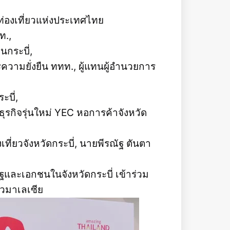
่องเที่ยวแห่งประเทศไทย
ทท.,
กระบี่,
วามยั่งยืน ททท., ผู้แทนผู้อำนวยการ
ะบี่,
รกิจรุ่นใหม่ YEC หอการค้าจังหวัด
ี่ยวจังหวัดกระบี่, นายพีรณัฐ ตันตา
ัฐและเอกชนในจังหวัดกระบี่ เข้าร่วม
าวมาเลเซีย