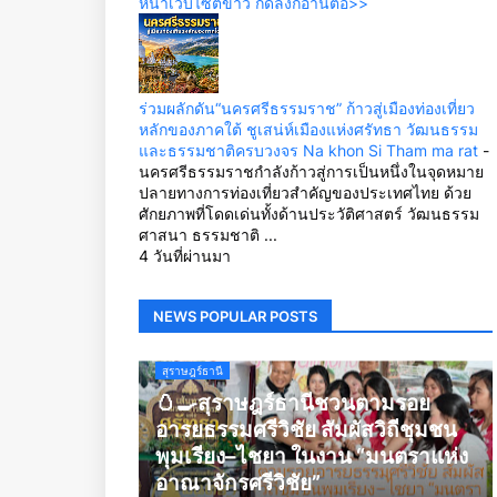
หน้าเว็บไซต์ข่าว กดลิ้งก์อ่านต่อ>>
ร่วมผลักดัน“นครศรีธรรมราช” ก้าวสู่เมืองท่องเที่ยว
หลักของภาคใต้ ชูเสน่ห์เมืองแห่งศรัทธา วัฒนธรรม
และธรรมชาติครบวงจร Na khon Si Tham ma rat
-
นครศรีธรรมราชกำลังก้าวสู่การเป็นหนึ่งในจุดหมาย
ปลายทางการท่องเที่ยวสำคัญของประเทศไทย ด้วย
ศักยภาพที่โดดเด่นทั้งด้านประวัติศาสตร์ วัฒนธรรม
ศาสนา ธรรมชาติ ...
4 วันที่ผ่านมา
NEWS POPULAR POSTS
สุราษฎร์ธานี
🥚🍳สุราษฎร์ธานีชวนตามรอย
อารยธรรมศรีวิชัย สัมผัสวิถีชุมชน
พุมเรียง–ไชยา ในงาน “มนตราแห่ง
อาณาจักรศรีวิชัย”