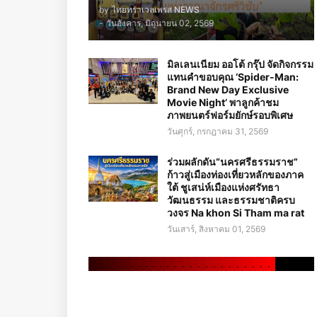
by
ไทยทราเวลเพรส NEWS
-
วันอังคาร, มิถุนายน 02, 2569
มิลเลนเนียม ออโต้ กรุ๊ป จัดกิจกรรม
แทนคำขอบคุณ ‘Spider-Man:
Brand New Day Exclusive
Movie Night’ พาลูกค้าชม
ภาพยนตร์ฟอร์มยักษ์รอบพิเศษ
วันศุกร์, กรกฎาคม 31, 2569
ร่วมผลักดัน“นครศรีธรรมราช”
ก้าวสู่เมืองท่องเที่ยวหลักของภาค
ใต้ ชูเสน่ห์เมืองแห่งศรัทธา
วัฒนธรรม และธรรมชาติครบ
วงจร Na khon Si Tham ma rat
วันเสาร์, สิงหาคม 01, 2569
.
.
.
.
.
.
.
.
.
.
.
.
.
.
.
.
.
.
.
.
.
.
.
.
.
.
.
.
.
.