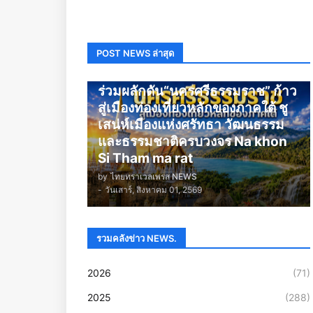
POST NEWS ล่าสุด
นครศรีธรรมราช
ร่วมผลักดัน“นครศรีธรรมราช” ก้าว
สู่เมืองท่องเที่ยวหลักของภาคใต้ ชู
เสน่ห์เมืองแห่งศรัทธา วัฒนธรรม
และธรรมชาติครบวงจร Na khon
Si Tham ma rat
by
ไทยทราเวลเพรส NEWS
-
วันเสาร์, สิงหาคม 01, 2569
รวมคลังข่าว NEWS.
2026
(71)
2025
(288)