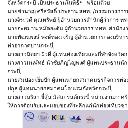
จังหวัดกระบี่ เป็นประธานในพิธีฯ พร้อมด้วย
นายชำนาญ ศรีสวัสดิ์ ประธาน สทท. /กรรมการการท
นางจิระวดี คุณทรัพย์ ผู้อำนวยการสำนักผู้ว่าการ ท
นายอะหมาน หมัดอะดัม ผู้อำนวยการ ททท. สำนักงาน
นายพัฒนพงษ์ พงษ์ทองเจริญ ผู้อำนวยการกองบริหารค
ท่าอากาศยานกระบี่,
นางสาวนิตยา ผิวดี ผู้แทนท่องเที่ยวและกีฬาจังหวัดกร
นางสาวมนพัทธ์ นำชัยภิญโญพงศ์ ผู้แทนประธานนักธุ
กระบี่,
นายสมปอง เย็บปัก ผู้แทนนายกสมาคมธุรกิจการท่องเท
ปกุล ผู้แทนนายกสมาคมโรงแรมจังหวัดกระบี่,
นางสาวนริสา ยี่สุ้น มิสแกรนด์กระบี่ หน่วยงานภาคร
ให้การต้อนรับและมอบของที่ระลึกแก่นักท่องเที่ยวช