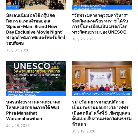
WAT PHRA MAHATHAT
รถยนต์
WORAMAHAWIHAN
มิลเลนเนียม ออโต้ กรุ๊ป จัด
“วัดพระมหาธาตุวรมหาวิหาร”
กิจกรรมแทนคำขอบคุณ
จังหวัดนครศรีธรรมราช ได้รับ
‘Spider-Man: Brand New
การขึ้นทะเบียนเป็น มรดกโลก
Day Exclusive Movie Night’
ทางวัฒนธรรมของ UNESCO
พาลูกค้าชมภาพยนตร์ฟอร์มยักษ์
July 26, 2026
รอบพิเศษ
July 31, 2026
WAT PHRA MAHATHAT
สภาองค์กรเยาวชนสร้างสรรค์พัฒนาสังคม
WORAMAHAWIHAN
นครแห่งธรรม นครแห่งมรดก
รมว.วัฒนธรรม มอบปลัด วธ.
โลกแห่งแรกของภาคใต้ Wat
เป็นประธานมอบรางวัล “เพชร
Phra Mahathat
เมืองเหนือ” ครั้งที่ 5 เชิดชูบุคคล
Woramahawihan
ต้นแบบ สืบสานมรดกวัฒนธรรม
ล้านนา
July 26, 2026
July 19, 2026