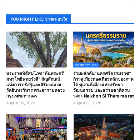
YOU MIGHT LIKE ข่าวคนสนใจ
นครศรีธรรมราช
พระราชพิธีสมโภช “ต้นพระศรี
ร่วมผลักดัน“นครศรีธรรมราช”
มหาโพธิพุทธรังสี” สัญลักษณ์
ก้าวสู่เมืองท่องเที่ยวหลักของภาค
แห่งการตรัสรู้และสิริมงคล ณ
ใต้ ชูเสน่ห์เมืองแห่งศรัทธา
วัดอินทรวิหาร พระอารามหลวง
วัฒนธรรม และธรรมชาติครบ
กรุงเทพมหานคร
วงจร Na khon Si Tham ma rat
August 09, 2026
August 01, 2026