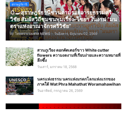
สุราษฎร์ธานี
🥚🍳สุราษฎร์ธานีชวนตามรอยอารยธรรมศรี
วิชัย สัมผัสวิถีชุมชนพุมเรียง–ไชยา ในงาน “มน
ตราแห่งอาณาจักรศรีวิชัย”
by
ไทยทราเวลเพรส NEWS
-
วันอังคาร, มิถุนายน 02, 2569
สวนภูเวียง ดอกคัตเตอร์ขาว White cutter
flowers ความงดงามที่เรียบง่ายและความหมายที่
ลึกซึ้ง
วันเสาร์, มกราคม 18, 2568
นครแห่งธรรม นครแห่งมรดกโลกแห่งแรกของ
ภาคใต้ Wat Phra Mahathat Woramahawihan
วันอาทิตย์, กรกฎาคม 26, 2569
.
.
.
.
.
.
.
.
.
.
.
.
.
.
.
.
.
.
.
.
.
.
.
.
.
.
.
.
.
.