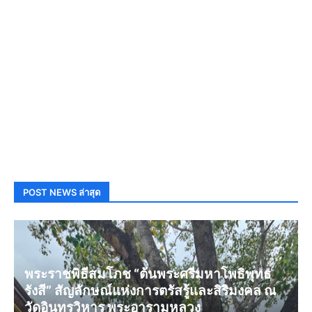
POST NEWS ล่าสุด
พระราชพิธีสมโภช “ต้นพระศรีมหาโพธิพุทธ
รังสี” สัญลักษณ์แห่งการตรัสรู้และสิริมงคล ณ
วัดอินทรวิหาร พระอารามหลวง