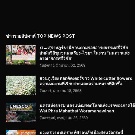
ข่าวรายสัปดาห์ TOP NEWS POST
🥚🍳สุราษฎร์ธานีชวนตามรอยอารยธรรมศรีวิชัย
สัมผัสวิถีชุมชนพุมเรียง–ไชยา ในงาน “มนตราแห่ง
อาณาจักรศรีวิชัย”
วันอังคาร, มิถุนายน 02, 2569
สวนภูเวียง ดอกคัตเตอร์ขาว White cutter flowers
ความงดงามที่เรียบง่ายและความหมายที่ลึกซึ้ง
วันเสาร์, มกราคม 18, 2568
นครแห่งธรรม นครแห่งมรดกโลกแห่งแรกของภาคใต้
Wat Phra Mahathat Woramahawihan
วันอาทิตย์, กรกฎาคม 26, 2569
บวงสรวงนพเคราะห์ศาลหลักเมืองจังหวัดกระบี่