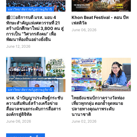
มหาวิทยาลัยราชภัฏสุราษฎร์ธานี
📰✍🏻อธิการบดี มรส. มอบ 4
Khon Beat Festival - คอน บีท
ทักษะสำคัญแห่งศตวรรษที่ 21
เฟสติวัล
สร้างนักศึกษาใหม่ 3,800 คน สู่
June 06, 2026
การเป็น “วิศวกรสังคม” เพื่อ
พัฒนาท้องถิ่นอย่างยั่งยืน
June 12, 2026
มหาวิทยาลัยราชภัฏสุราษฎร์ธานี
มรส. นำปัญญาประดิษฐ์กระชับ
ไทยยังแชมป์กวาดรางวัลท่อง
ความสัมพันธ์สร้างเครือข่าย
เที่ยวทุกกลุ่ม ตอกย้ำจุดหมาย
สื่อมวลชนยกระดับการสื่อสาร
ปลายทางคุณภาพระดับ
องค์กรสู่ดิจิทัล
นานาชาติ
June 06, 2026
June 02, 2026