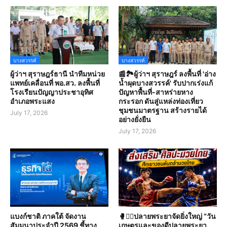
บางสวรรค์
บางสวรรค์
ผู้ว่าฯ สุราษฎร์ธานี นำทีมหน่วย
📰🏞️ผู้ว่าฯ สุราษฎร์ ลงพื้นที่ 'อ่าง
แพทย์เคลื่อนที่ พอ.สว. ลงพื้นที่
น้ำผุดบางสวรรค์' รับปากเร่งแก้
โรงเรียนปัญญาประชาอุทิศ
ปัญหาพื้นที่-สาหร่ายหาง
อำเภอพระแสง
กระรอก ดันสู่แหล่งท่องเที่ยว
ชุมชนมาตรฐาน สร้างรายได้
July 17, 2026
อย่างยั่งยืน
July 17, 2026
แบงก์ชาติ ภาคใต้ จัดงาน
🥊🤼‍♀️ปลายพระยาจัดยิ่งใหญ่ “วัน
สัมมนาประจำปี 2569 ชี้ทาง
เกษตรและของดีปลายพระยา