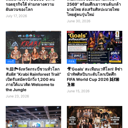
รอดธุรกิจใต้ ท่ามกลางความ
2569” พร้อมศึกเยาวชนต้นกล้า
ผันผวนของโลก
มวยไทย ส่งเสริมศิลปะมวยไทย
ไทยสู่คนรุ่นใหม่
July 17, 2026
June 30, 2026
กระบี่
FIFA
🏃🏻🏞️จังหวัดกระบี่ชวนทั่วโลก
🎥‘Goals’ สะเทือนเวทีโลก! ลิซ่า
สัมผัส “Krabi Rainforest Trail”
นำทัพศิลปินระดับโลกเปิดศึก
เปิดรับสมัครนักวิ่ง 1,200 คน
FIFA World Cup 2026 👯💃🏼
ภายใต้แนวคิด Welcome to
🕺🏽
the Jungle
June 15, 2026
June 23, 2026