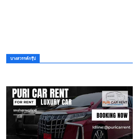
บางสวรรค์กรุ๊ป