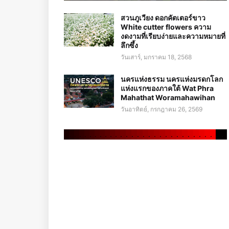
สวนภูเวียง ดอกคัตเตอร์ขาว
White cutter flowers ความ
งดงามที่เรียบง่ายและความหมายที่
ลึกซึ้ง
วันเสาร์, มกราคม 18, 2568
นครแห่งธรรม นครแห่งมรดกโลก
แห่งแรกของภาคใต้ Wat Phra
Mahathat Woramahawihan
วันอาทิตย์, กรกฎาคม 26, 2569
.
.
.
.
.
.
.
.
.
.
.
.
.
.
.
.
.
.
.
.
.
.
.
.
.
.
.
.
.
.