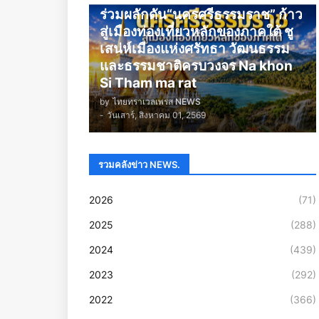
ร่วมผลักดัน“นครศรีธรรมราช” ก้าว
สู่เมืองท่องเที่ยวหลักของภาคใต้ ชู
เสน่ห์เมืองแห่งศรัทธา วัฒนธรรม
และธรรมชาติครบวงจร Na khon
Si Tham ma rat
by
ไทยทราเวลเพรส NEWS
-
วันเสาร์, สิงหาคม 01, 2569
รวมคลังข่าว NEWS.
2026
(71)
2025
(288)
2024
(439)
2023
(292)
2022
(366)