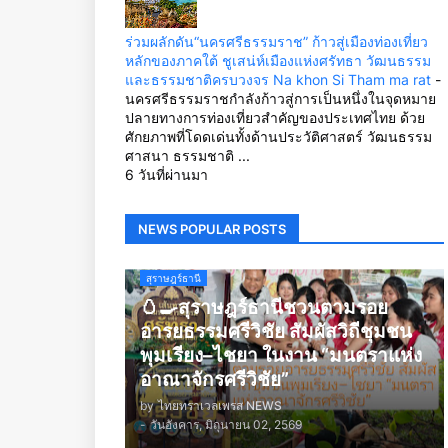
ร่วมผลักดัน“นครศรีธรรมราช” ก้าวสู่เมืองท่องเที่ยว
หลักของภาคใต้ ชูเสน่ห์เมืองแห่งศรัทธา วัฒนธรรม
และธรรมชาติครบวงจร Na khon Si Tham ma rat
-
นครศรีธรรมราชกำลังก้าวสู่การเป็นหนึ่งในจุดหมาย
ปลายทางการท่องเที่ยวสำคัญของประเทศไทย ด้วย
ศักยภาพที่โดดเด่นทั้งด้านประวัติศาสตร์ วัฒนธรรม
ศาสนา ธรรมชาติ ...
6 วันที่ผ่านมา
NEWS POPULAR POSTS
สุราษฎร์ธานี
🥚🍳สุราษฎร์ธานีชวนตามรอย
อารยธรรมศรีวิชัย สัมผัสวิถีชุมชน
พุมเรียง–ไชยา ในงาน “มนตราแห่ง
อาณาจักรศรีวิชัย”
by
ไทยทราเวลเพรส NEWS
-
วันอังคาร, มิถุนายน 02, 2569