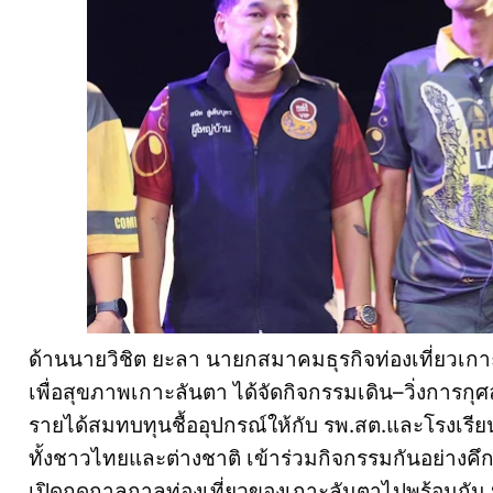
ด้านนายวิชิต ยะลา นายกสมาคมธุรกิจท่องเที่ยวเกาะ
เพื่อสุขภาพเกาะลันตา ได้จัดกิจกรรมเดิน–วิ่งการกุศล“
รายได้สมทบทุนชื้ออุปกรณ์ให้กับ รพ.สต.และโรงเรียนในพ
ทั้งชาวไทยและต่างชาติ เข้าร่วมกิจกรรมกันอย่างค
เปิดฤดูกาลกาลท่องเที่ยวของเกาะลันตาไปพร้อมกัน 