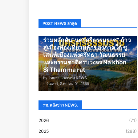
POST NEWS ล่าสุด
นครศรีธรรมราช
ร่วมผลักดัน“นครศรีธรรมราช” ก้าว
สู่เมืองท่องเที่ยวหลักของภาคใต้ ชู
เสน่ห์เมืองแห่งศรัทธา วัฒนธรรม
และธรรมชาติครบวงจร Na khon
Si Tham ma rat
by
ไทยทราเวลเพรส NEWS
-
วันเสาร์, สิงหาคม 01, 2569
รวมคลังข่าว NEWS.
2026
(71)
2025
(288)