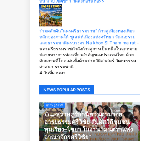
หน้าเว็บไซต์ข่าว กดลิ้งก์อ่านต่อ>>
ร่วมผลักดัน“นครศรีธรรมราช” ก้าวสู่เมืองท่องเที่ยว
หลักของภาคใต้ ชูเสน่ห์เมืองแห่งศรัทธา วัฒนธรรม
และธรรมชาติครบวงจร Na khon Si Tham ma rat
-
นครศรีธรรมราชกำลังก้าวสู่การเป็นหนึ่งในจุดหมาย
ปลายทางการท่องเที่ยวสำคัญของประเทศไทย ด้วย
ศักยภาพที่โดดเด่นทั้งด้านประวัติศาสตร์ วัฒนธรรม
ศาสนา ธรรมชาติ ...
4 วันที่ผ่านมา
NEWS POPULAR POSTS
สุราษฎร์ธานี
🥚🍳สุราษฎร์ธานีชวนตามรอย
อารยธรรมศรีวิชัย สัมผัสวิถีชุมชน
พุมเรียง–ไชยา ในงาน “มนตราแห่ง
อาณาจักรศรีวิชัย”