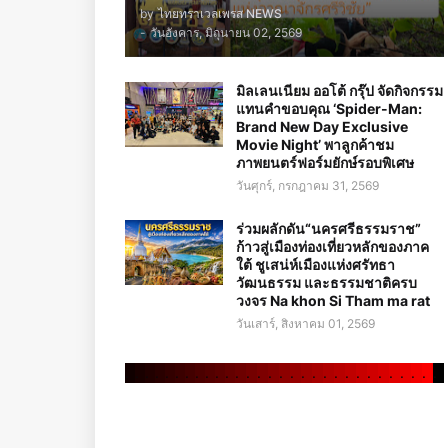
by
ไทยทราเวลเพรส NEWS
-
วันอังคาร, มิถุนายน 02, 2569
มิลเลนเนียม ออโต้ กรุ๊ป จัดกิจกรรม
แทนคำขอบคุณ ‘Spider-Man:
Brand New Day Exclusive
Movie Night’ พาลูกค้าชม
ภาพยนตร์ฟอร์มยักษ์รอบพิเศษ
วันศุกร์, กรกฎาคม 31, 2569
ร่วมผลักดัน“นครศรีธรรมราช”
ก้าวสู่เมืองท่องเที่ยวหลักของภาค
ใต้ ชูเสน่ห์เมืองแห่งศรัทธา
วัฒนธรรม และธรรมชาติครบ
วงจร Na khon Si Tham ma rat
วันเสาร์, สิงหาคม 01, 2569
.
.
.
.
.
.
.
.
.
.
.
.
.
.
.
.
.
.
.
.
.
.
.
.
.
.
.
.
.
.