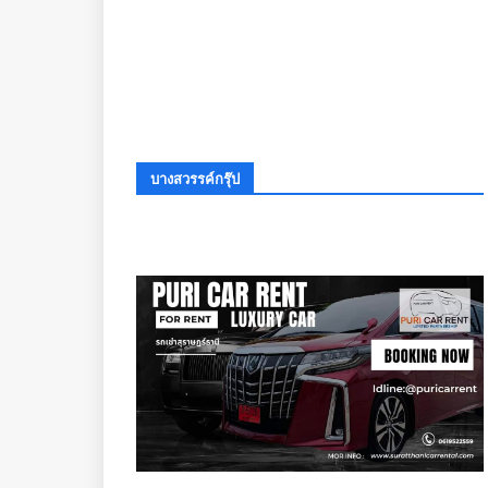
บางสวรรค์กรุ๊ป