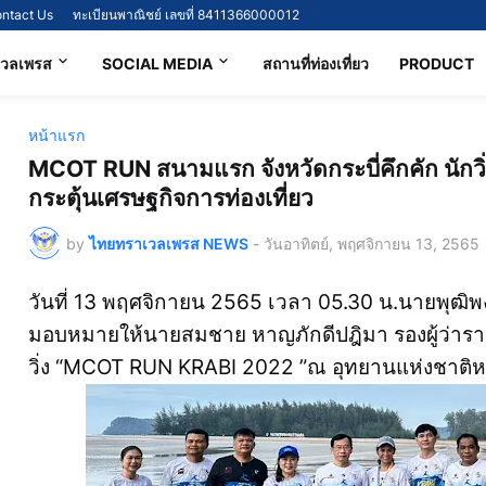
ntact Us
ทะเบียนพาณิชย์ เลขที่ 8411366000012
เวลเพรส
SOCIAL MEDIA
สถานที่ท่องเที่ยว
PRODUCT
หน้าแรก
MCOT RUN สนามแรก จังหวัดกระบี่คึกคัก นักวิ่
กระตุ้นเศรษฐกิจการท่องเที่ยว
by
ไทยทราเวลเพรส NEWS
-
วันอาทิตย์, พฤศจิกายน 13, 2565
วันที่ 13 พฤศจิกายน 2565 เวลา 05.30 น.นายพุฒิพงศ์
มอบหมายให้นายสมชาย หาญภักดีปฎิมา รองผู้ว่าราช
วิ่ง “MCOT RUN KRABI 2022 ”ณ อุทยานแห่งชาติหาด