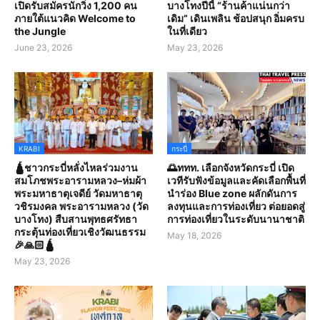
เปิดรับสมัครนักวิ่ง 1,200 คน
บางโทงปีนี้ “ร้านค้าแน่นกว่า
ภายใต้แนวคิด Welcome to
เดิม” เดินเพลิน ช้อปสนุก อิ่มครบ
the Jungle
ในที่เดียว
June 23, 2026
May 23, 2026
KRABI
กระบี่
🛕ชาวกระบี่หลั่งไหลร่วมงาน
🌅ททท. เลือกจังหวัดกระบี่ เปิด
สมโภชพระอารามหลวง–ห่มผ้า
เวทีรับฟังข้อมูลและคัดเลือกพื้นที่
พระมหาธาตุเจดีย์ วัดมหาธาตุ
นำร่อง Blue zone ผลักดันการ
วชิรมงคล พระอารามหลวง (วัด
ลงทุนและการท่องเที่ยว ต่อยอดสู่
บางโทง) สืบสานพุทธศรัทธา
การท่องเที่ยวในระดับนานาชาติ
กระตุ้นท่องเที่ยวเชิงวัฒนธรรม
May 18, 2026
🎉🙏🏻🛕
May 23, 2026