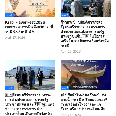
กระบี่
กระบี่
Krabi Flavor Fest 2026
ผู้ว่ากระบี่ฯ ปฏิบัติภารกิจส่ง
เทศกาลอาหารถิ่น จังหวัดกระบี่
รัฐมนตรีว่าการกระทรวงการ
✨ 🦑🐟🦐🫚🍲🥤🍡
ต่างประเทศแห่งสาธารณรัฐ
ประชาชนจีน🇨🇳 ในโอกาส
April 27, 2026
เสร็จสิ้นภารกิจการเยือนจังหวัด
กระบี่
April 25, 2026
กระบี่
กระบี่
🇨🇳รัฐมนตรีว่าการกระทรวง
🛶 “เรือหัวโทง” อัตลักษณ์แห่ง
การต่างประเทศสาธารณรัฐ
สายน้ำ กระบี่ เตรียมมอบของที่
ประชาชนจีน และ🇹🇭รัฐมนตรี
ระลึกเรือหัวโทงจำลอง แก่
ว่าการกระทรวงการต่าง
รัฐมนตรีต่างประเทศไทย-จีน
ประเทศไทย เดินทางถึงจังหวัด
April 24, 2026