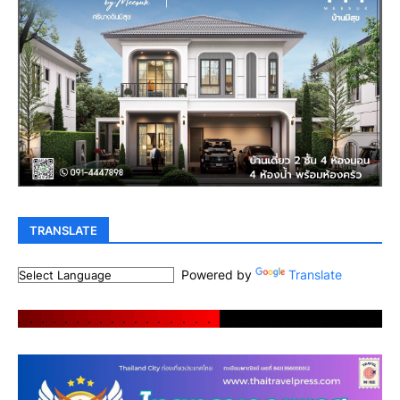
TRANSLATE
Powered by
Translate
.
.
.
.
.
.
.
.
.
.
.
.
.
.
.
.
.
.
.
.
.
.
.
.
.
.
.
.
.
.