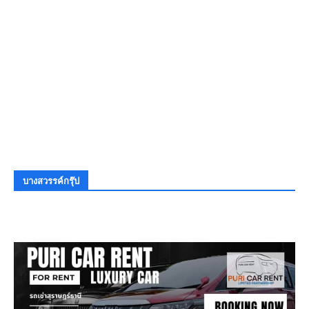
บางสวรรค์กรุ๊ป