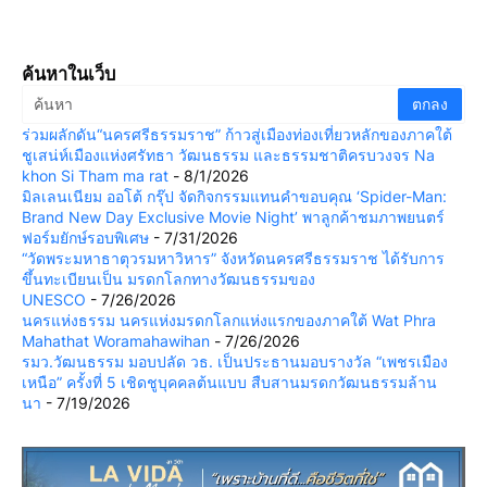
ค้นหาในเว็บ
ร่วมผลักดัน“นครศรีธรรมราช” ก้าวสู่เมืองท่องเที่ยวหลักของภาคใต้
ชูเสน่ห์เมืองแห่งศรัทธา วัฒนธรรม และธรรมชาติครบวงจร Na
khon Si Tham ma rat
- 8/1/2026
มิลเลนเนียม ออโต้ กรุ๊ป จัดกิจกรรมแทนคำขอบคุณ ‘Spider-Man:
Brand New Day Exclusive Movie Night’ พาลูกค้าชมภาพยนตร์
ฟอร์มยักษ์รอบพิเศษ
- 7/31/2026
“วัดพระมหาธาตุวรมหาวิหาร” จังหวัดนครศรีธรรมราช ได้รับการ
ขึ้นทะเบียนเป็น มรดกโลกทางวัฒนธรรมของ
UNESCO
- 7/26/2026
นครแห่งธรรม นครแห่งมรดกโลกแห่งแรกของภาคใต้ Wat Phra
Mahathat Woramahawihan
- 7/26/2026
รมว.วัฒนธรรม มอบปลัด วธ. เป็นประธานมอบรางวัล “เพชรเมือง
เหนือ” ครั้งที่ 5 เชิดชูบุคคลต้นแบบ สืบสานมรดกวัฒนธรรมล้าน
นา
- 7/19/2026