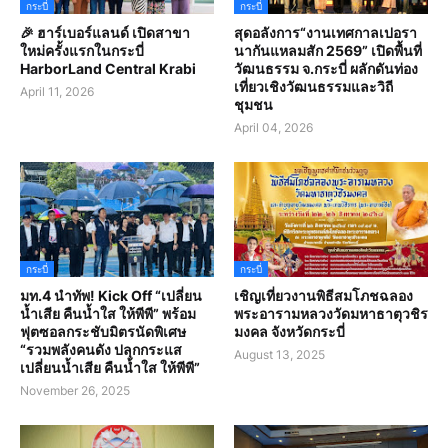
กระบี่
กระบี่
🎉 ฮาร์เบอร์แลนด์ เปิดสาขา
สุดอลังการ“งานเทศกาลเปอรา
ใหม่ครั้งแรกในกระบี่
นากันแหลมสัก 2569” เปิดพื้นที่
HarborLand Central Krabi
วัฒนธรรม จ.กระบี่ ผลักดันท่อง
เที่ยวเชิงวัฒนธรรมและวิถี
April 11, 2026
ชุมชน
April 04, 2026
กระบี่
กระบี่
มท.4 นำทัพ! Kick Off “เปลี่ยน
เชิญเที่ยวงานพิธีสมโภชฉลอง
น้ำเสีย คืนน้ำใส ให้พีพี” พร้อม
พระอารามหลวงวัดมหาธาตุวชิร
ฟุตซอลกระชับมิตรนัดพิเศษ
มงคล จังหวัดกระบี่
“รวมพลังคนดัง ปลุกกระแส
August 13, 2025
เปลี่ยนน้ำเสีย คืนน้ำใส ให้พีพี”
November 26, 2025