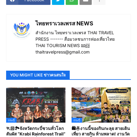
ไทยทราเวลเพรส NEWS
สำนักงาน ไทยทราเวลเพรส THAI TRAVEL
PRESS ------- สื่อมวลชนการท่องเที่ยวไทย
THAI TOURISM NEWS 📧📨
thaitravelpress@gmail.com
YOU MIGHT LIKE ข่าวคนสนใจ
กระบี่
กระบี่
🏃🏻🏞️จังหวัดกระบี่ชวนทั่วโลก
🛍️🍜งานนี้ของกินกะลุย สายเดิน
สัมผัส “Krabi Rainforest Trail”
เที่ยว สายกิน ห้ามพลาด! งานวัด