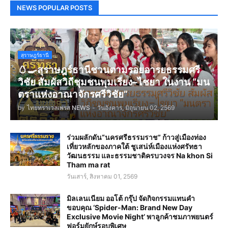
NEWS POPULAR POSTS
สุราษฎร์ธานี
🥚🍳สุราษฎร์ธานีชวนตามรอยอารยธรรมศรี
วิชัย สัมผัสวิถีชุมชนพุมเรียง–ไชยา ในงาน “มน
ตราแห่งอาณาจักรศรีวิชัย”
by
ไทยทราเวลเพรส NEWS
-
วันอังคาร, มิถุนายน 02, 2569
ร่วมผลักดัน“นครศรีธรรมราช” ก้าวสู่เมืองท่อง
เที่ยวหลักของภาคใต้ ชูเสน่ห์เมืองแห่งศรัทธา
วัฒนธรรม และธรรมชาติครบวงจร Na khon Si
Tham ma rat
วันเสาร์, สิงหาคม 01, 2569
มิลเลนเนียม ออโต้ กรุ๊ป จัดกิจกรรมแทนคำ
ขอบคุณ ‘Spider-Man: Brand New Day
Exclusive Movie Night’ พาลูกค้าชมภาพยนตร์
ฟอร์มยักษ์รอบพิเศษ