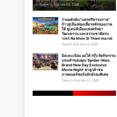
-
วันอังคาร, มิถุนายน 02, 2569
ร่วมผลักดัน“นครศรีธรรมราช”
ก้าวสู่เมืองท่องเที่ยวหลักของภาค
ใต้ ชูเสน่ห์เมืองแห่งศรัทธา
วัฒนธรรม และธรรมชาติครบ
วงจร Na khon Si Tham ma rat
วันเสาร์, สิงหาคม 01, 2569
มิลเลนเนียม ออโต้ กรุ๊ป จัดกิจกรรม
แทนคำขอบคุณ ‘Spider-Man:
Brand New Day Exclusive
Movie Night’ พาลูกค้าชม
ภาพยนตร์ฟอร์มยักษ์รอบพิเศษ
วันศุกร์, กรกฎาคม 31, 2569
.
.
.
.
.
.
.
.
.
.
.
.
.
.
.
.
.
.
.
.
.
.
.
.
.
.
.
.
.
.