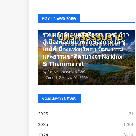
POST NEWS ล่าสุด
นครศรีธรรมราช
ร่วมผลักดัน“นครศรีธรรมราช” ก้าว
สู่เมืองท่องเที่ยวหลักของภาคใต้ ชู
เสน่ห์เมืองแห่งศรัทธา วัฒนธรรม
และธรรมชาติครบวงจร Na khon
Si Tham ma rat
by
ไทยทราเวลเพรส NEWS
-
วันเสาร์, สิงหาคม 01, 2569
รวมคลังข่าว NEWS.
2026
(71)
2025
(288)
2024
(439)