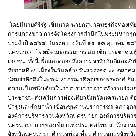
โดยมีนายศิริรัฐ เข็มนาค นายกสมาคมธุรกิจท่องเ
การแถลงข่าว การจัดโครงการสำนึกในพระมหากรุณา
ประจำปี ๒๕๖๕ ในระหว่างวันที่ ๑๑-๑๓ ตุลาคม ๒๕๖
นครนายก โดยมีคณะกรรมการ สมาชิก ประชาชน ผู
เอกชน ทั้งนี้เพื่อแสดงออกถึงความจงรักภักดีแล
รัชกาลที่ ๙ เนื่องในวันคล้ายวันสวรรคต ๑๓ ตุลา
น้อมรำลึกถึงในพระมหากรุณาธิคุณของพระองค์ อัน
ความเป็นหนึ่งเดียวในการบูรนาการการทำงานร่วม
ประชาชน ส่งเสริมการท่องเที่ยวจังหวัดนครนายก ต
บำรุงและรักษาน้ำ เขื่อนขุนด่านปราการชล สภาอุต
องค์การบริหารส่วนจังหวัดนครนายก องค์การบริหาร
นครนายก การท่องเที่ยวแห่งประเทศไทย สานักงานน
จังหวัดนครนายก ตำรวจท่องเที่ยว ตำรวจภูธรจังหวัดนค