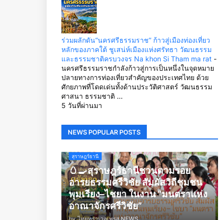
ร่วมผลักดัน“นครศรีธรรมราช” ก้าวสู่เมืองท่องเที่ยว
หลักของภาคใต้ ชูเสน่ห์เมืองแห่งศรัทธา วัฒนธรรม
และธรรมชาติครบวงจร Na khon Si Tham ma rat
-
นครศรีธรรมราชกำลังก้าวสู่การเป็นหนึ่งในจุดหมาย
ปลายทางการท่องเที่ยวสำคัญของประเทศไทย ด้วย
ศักยภาพที่โดดเด่นทั้งด้านประวัติศาสตร์ วัฒนธรรม
ศาสนา ธรรมชาติ ...
5 วันที่ผ่านมา
NEWS POPULAR POSTS
สุราษฎร์ธานี
🥚🍳สุราษฎร์ธานีชวนตามรอย
อารยธรรมศรีวิชัย สัมผัสวิถีชุมชน
พุมเรียง–ไชยา ในงาน “มนตราแห่ง
อาณาจักรศรีวิชัย”
by
ไทยทราเวลเพรส NEWS